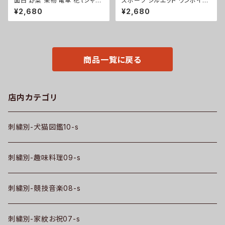
面白 野菜 果物 電車 花 tシャツ
スポーツ シルエット ワンポイン
リアル 刺繍 プレゼント 5.6oz
ト 刺繍 プレゼント 5.6oz オリ
¥2,680
¥2,680
オリジナル 半袖 Tシャツ メンズ
ジナル 半袖 Tシャツ メンズ ロ
ワンポイント ロゴ おしゃれ 無
ゴ おしゃれ tシャツ 無地 カット
地 カットソー 和柄 グッズ ori-a
ソー 和柄 白 ホワイト グレー 灰
m-tst2-g09-s
自社ブランド 父の日 お祭り トッ
プス グッズ 文字 面白い おもし
ろ 卒団 記念品 部活 卒業 ori-a
商品一覧に戻る
m-tst2-g08-s
店内カテゴリ
刺繍別-犬猫図鑑10-s
刺繍別-趣味料理09-s
刺繍別-競技音楽08-s
刺繍別-家紋お祝07-s