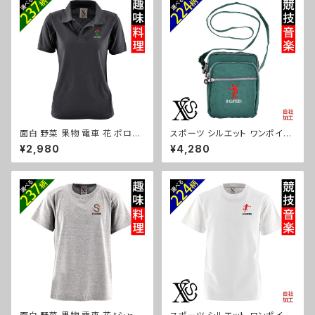
父の日 グッズ 柄 丸に 五瓜 桔
2-b06-s
梗 巴 藤 羽 菱 唐花 木瓜 蔦 桐
織田信長 ori-am-tst2-b07-
s
面白 野菜 果物 電車 花 ポロシ
スポーツ シルエット ワンポイン
ャツ リアル 刺繍 プレゼント 半
ト 刺繍 ミニ ショルダーバッグ レ
¥2,980
¥4,280
袖 レディース オリジナル 無地
ディース メンズ スマホ シェニー
ワンポイント ロゴ おしゃれ ゴル
ル 軽量 小物 ワンショルダーバッ
フ 吸汗速乾 黒 紺 母の日 柄 グ
ク グッズ 自社ブランド 卒業 記
ッズ ori-aw-poh2-b09-s
念品 部活 卒団 サッカー バスケ
テニス 誕生日 ori-a-bag75-b
08-s