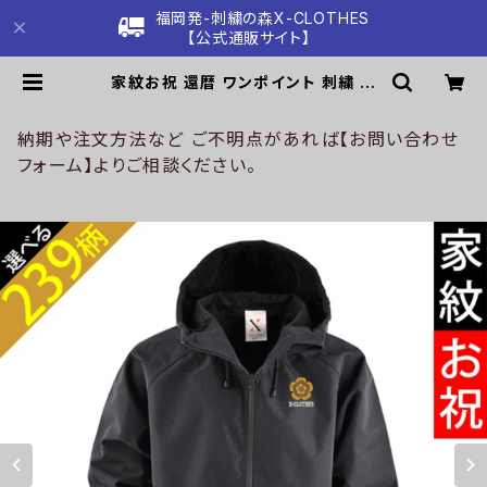
福岡発-刺繍の森X-CLOTHES
【公式通販サイト】
家紋お祝 還暦 ワンポイント 刺繍 オ
リジナル シェル パーカー メンズ 一重
防水 撥水 迷彩 防風 ジャケットアウタ
ー 自社ブランド ロゴ グッズ 柄 誕生
納期や注文方法など ご不明点があれば【お問い合わせ
日 プレゼント 丸に 五瓜 桔梗 巴 藤
フォーム】よりご相談ください。
羽 菱 唐花 木瓜 蔦 桐 ori-am-jkt5
-b07-s | 刺繍の森X-CLOTHES
【公式通販サイト】