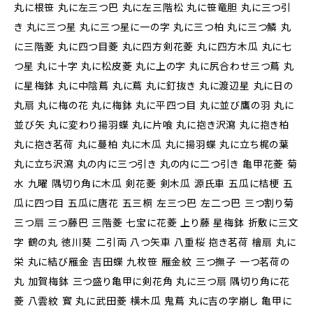
丸に根笹 丸に左三つ巴 丸に左三階松 丸に笹竜胆 丸に三つ引
き 丸に三つ星 丸に三つ星に一の字 丸に三つ柏 丸に三つ鱗 丸
に三階菱 丸に四つ目菱 丸に四方剣花菱 丸に四方木瓜 丸に七
つ星 丸に十字 丸に松皮菱 丸に上の字 丸に尻合わせ三つ蔦 丸
に星梅鉢 丸に中陰蔦 丸に蔦 丸に釘抜き 丸に渡辺星 丸に日の
丸扇 丸に梅の花 丸に梅鉢 丸に平四つ目 丸に並び鷹の羽 丸に
並び矢 丸に変わり揚羽蝶 丸に片喰 丸に抱き沢瀉 丸に抱き柏
丸に抱き茗荷 丸に蔓柏 丸に木瓜 丸に揚羽蝶 丸に立ち梶の葉
丸に立ち沢瀉 丸の内に三つ引き 丸の内に二つ引き 亀甲花菱 菊
水 九曜 隅切り角に木瓜 剣花菱 剣木瓜 源氏車 五瓜に桔梗 五
瓜に四つ目 五瓜に唐花 五三桐 左三つ巴 左二つ巴 三つ割り菊
三つ扇 三つ藤巴 三階菱 七宝に花菱 上り藤 星梅鉢 折敷に三文
字 鶴の丸 徳川葵 二引両 八つ矢車 八重桜 抱き茗荷 檜扇 丸に
栄 丸に結び雁金 吉田蝶 九枚笹 雁金紋 三つ撫子 一つ茗荷の
丸 加賀梅鉢 三つ盛り亀甲に剣花角 丸に三つ扇 隅切り角に花
菱 八雲紋 寳 丸に武田菱 横木瓜 鬼蔦 丸に吉の字崩し 亀甲に