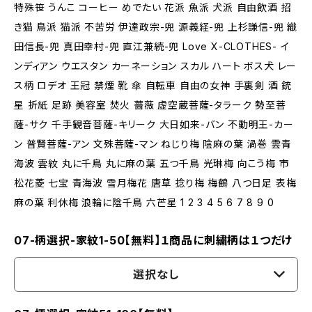
特殊笹 うんこ コーヒー めでたい 花派 魚派 犬派 自由飲酒 招
き猫 鳥派 猫派 不苦労 伊達政宗-兜 源義経-兜 上杉謙信-兜 織
田信長-兜 真田幸村-兜 直江兼続-兜 Love X-CLOTHES- イ
ンディアン ウエスタン カーネーション スカル ハート ボス犬 レー
ス柄 ロデオ 王冠 禁煙 靴 傘 自転車 自由の女神 手裏剣 酒 銃
星 折紙 足跡 美容室 焚火 薔薇 虚空蔵菩薩-タラーク 勢至菩
薩-サク 千手観音菩薩-キリーク 大日如来-バン 不動明王-カー
ン 普賢菩薩-アン 文殊菩薩-マン ねじり梅 陰麻の葉 渦巻 雲青
海波 雲紋 丸に千鳥 丸に麻の葉 五つ千鳥 光琳梅 向こう梅 市
松花菱 七宝 青海波 雪月梅花 唐草 捻り梅 梅鶴 八つ日足 表梅
麻の葉 利休梅 浪輪に陰千鳥 六芒星 1 2 3 4 5 6 7 8 9 0
07-柄選択-家紋1-50【無料】１商品に刺繍柄は１つだけ
選択なし