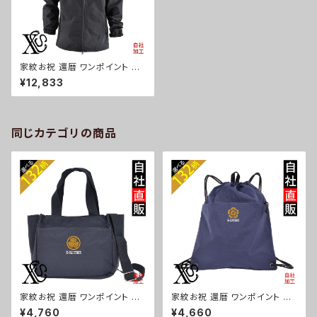
家紋お祝 還暦 ワンポイント 刺
繍 オリジナル シェル パーカー
¥12,833
メンズ 一重 防水 撥水 迷彩 防
風 ジャケットアウター 自社ブラ
ンド ロゴ グッズ 柄 誕生日 プレ
ゼント 丸に 五瓜 桔梗 巴 藤 羽
菱 唐花 木瓜 蔦 桐 ori-am-jkt
同じカテゴリの商品
5-b07-s
家紋お祝 還暦 ワンポイント 刺
家紋お祝 還暦 ワンポイント 刺
繍トート ショルダーバッグ カジ
繍撥水 ナイロン ナップサック メ
¥4,760
¥4,660