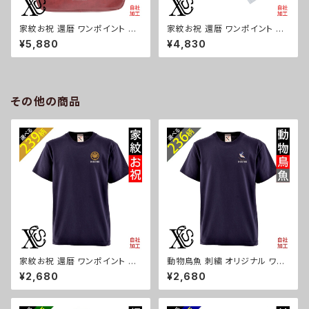
家紋お祝 還暦 ワンポイント 刺
家紋お祝 還暦 ワンポイント 刺
繍上品なシボ感 横長ショルダー
繍【形状記憶+自動開閉】 折りた
¥5,880
¥4,830
バッグ レディース ミニボストン
たみ傘 レディース メンズ 55cm
軽量 雑貨 グッズ 自社ブランド
晴雨兼用 UVカット99.9％ 一級
柄 丸に 五瓜 桔梗 巴 藤 羽 菱
遮光 遮熱 強風 耐風 雑貨 グッ
唐花 木瓜 蔦 桐 ロゴ スカル ori
ズ 自社ブランド 柄 丸に 五瓜
-a-bg177-b07-s
桔梗 巴 藤 羽 菱 唐花 木瓜 蔦
その他の商品
桐 ロゴ スカル ori-a-kas04-
g07-s
家紋お祝 還暦 ワンポイント 刺
動物鳥魚 刺繍 オリジナル ワン
繍 オリジナル5.6oz オリジナル
ポイント 5.6oz 半袖 Tシャツ
¥2,680
¥2,680
半袖 Tシャツ メンズ ロゴ おし
メンズ ロゴ おしゃれ tシャツ カ
ゃれ tシャツ カットソー 和柄 黒
ットソー 自社ブランド 父の日 柄
ブラック ネイビー 自社ブランド
馬 鳥 豚 魚 グッズ ori-am-tst