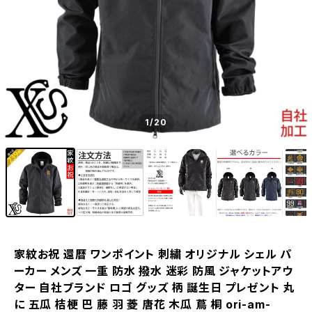
1
/20
家紋お祝 還暦 ワンポイント 刺繍 オリジナル シェル パ
ーカー メンズ 一重 防水 撥水 迷彩 防風 ジャケットアウ
ター 自社ブランド ロゴ グッズ 柄 誕生日 プレゼント 丸
に 五瓜 桔梗 巴 藤 羽 菱 唐花 木瓜 蔦 桐 ori-am-