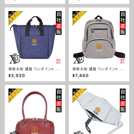
ュアル 軽量 レディース メンズ
ンズ 大容量 ジム サブバッグ レ
雑貨 グッズ 自社ブランド 柄 丸
ディース 雑貨 グッズ 自社ブラン
に 五瓜 桔梗 巴 藤 羽 菱 唐花
ド 柄 丸に 五瓜 桔梗 巴 藤 羽
木瓜 蔦 桐 ロゴ スカル ori-a-b
菱 唐花 木瓜 蔦 桐 ロゴ スカル
g181-b07-s
ori-a-bg180-b07-s
家紋お祝 還暦 ワンポイント 刺
家紋お祝 還暦 ワンポイント 刺
繍保冷保温 ランチバッグ 買い物
繍撥水 リュック レディース 大容
¥3,930
¥7,460
バッグ トートバッグ レディース
量 8ポケット ナイロン 軽量 軽
メンズ おしゃれ 雑貨 グッズ 自
い おしゃれ 雑貨 グッズ 自社ブ
社ブランド 柄 丸に 五瓜 桔梗
ランド 柄 丸に 五瓜 桔梗 巴 藤
巴 藤 羽 菱 唐花 木瓜 蔦 桐 ロ
羽 菱 唐花 木瓜 蔦 桐 ロゴ スカ
ゴ スカル ori-a-bg179-b07-
ル ori-a-bg178-b07-s
s