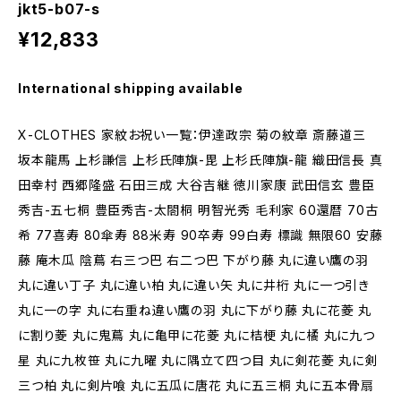
jkt5-b07-s
¥12,833
International shipping available
X-CLOTHES 家紋お祝い一覧：伊達政宗 菊の紋章 斎藤道三
坂本龍馬 上杉謙信 上杉氏陣旗-毘 上杉氏陣旗-龍 織田信長 真
田幸村 西郷隆盛 石田三成 大谷吉継 徳川家康 武田信玄 豊臣
秀吉-五七桐 豊臣秀吉-太閤桐 明智光秀 毛利家 60還暦 70古
希 77喜寿 80傘寿 88米寿 90卒寿 99白寿 標識 無限60 安藤
藤 庵木瓜 陰蔦 右三つ巴 右二つ巴 下がり藤 丸に違い鷹の羽
丸に違い丁子 丸に違い柏 丸に違い矢 丸に井桁 丸に一つ引き
丸に一の字 丸に右重ね違い鷹の羽 丸に下がり藤 丸に花菱 丸
に割り菱 丸に鬼蔦 丸に亀甲に花菱 丸に桔梗 丸に橘 丸に九つ
星 丸に九枚笹 丸に九曜 丸に隅立て四つ目 丸に剣花菱 丸に剣
三つ柏 丸に剣片喰 丸に五瓜に唐花 丸に五三桐 丸に五本骨扇