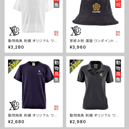
5-b07-s
動物鳥魚 刺繍 オリジナル ワン
家紋お祝 還暦 ワンポイント 刺
ポイント 5.6オンス ビッグシル
繍 オリジナル コーデュロイ バ
¥3,280
¥3,960
エット 半袖 Tシャツ メンズ グッ
ケットハット メンズ レディース
ズ 白 ホワイト カットソー 柄 馬
帽子 自社ブランド ロゴ グッズ
豚 魚 ori-am-tst6-g06-s
柄 誕生日 プレゼント 丸に 五瓜
桔梗 巴 藤 羽 菱 唐花 木瓜 蔦
桐 ori-a-cap39-b07-s
動物鳥魚 刺繍 オリジナル ワン
動物鳥魚 刺繍 オリジナル ワン
ポイント 5.6oz 半袖 Tシャツ
ポイント ポロシャツ リアル 半袖
¥2,680
¥2,980
メンズ ロゴ おしゃれ tシャツ カ
レディース 無地 ロゴ おしゃれ
ットソー 自社ブランド 父の日 柄
ゴルフ 吸汗速乾 母の日 柄 馬