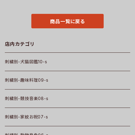
馬 鳥 豚 魚 グッズ ori-am-tst
鳥 豚 魚 グッズ ori-aw-poh2-
2-b06-s
b06-s
商品一覧に戻る
店内カテゴリ
刺繍別-犬猫図鑑10-s
刺繍別-趣味料理09-s
刺繍別-競技音楽08-s
刺繍別-家紋お祝07-s