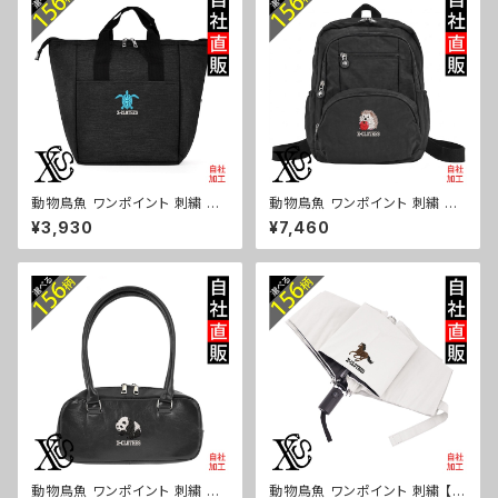
81-b06-s
-a-bg180-b06-s
動物鳥魚 ワンポイント 刺繍 保
動物鳥魚 ワンポイント 刺繍 撥
冷保温 ランチバッグ 買い物バッ
水 リュック レディース 大容量 8
¥3,930
¥7,460
グ トートバッグ レディース メン
ポケット ナイロン 軽量 軽い お
ズ おしゃれ 雑貨 グッズ 自社ブ
しゃれ 雑貨 グッズ 自社ブランド
ランド 柄 馬 豚 魚 シマエナガ
柄 馬 豚 魚 シマエナガ ハリネ
ハリネズミ レッサーパンダ 文鳥
ズミ レッサーパンダ 文鳥 インコ
インコ ori-a-bg179-b06-s
ori-a-bg178-b06-s
動物鳥魚 ワンポイント 刺繍 上
動物鳥魚 ワンポイント 刺繍 【形