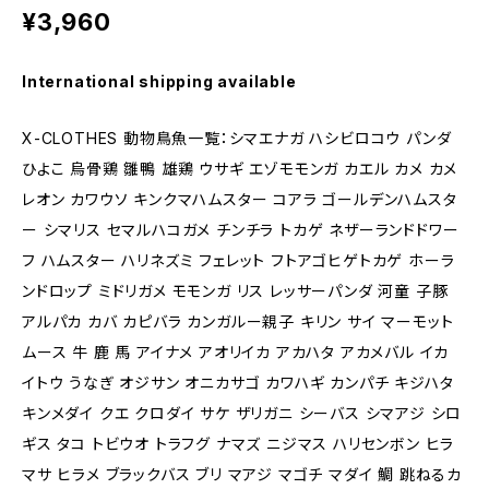
¥3,960
International shipping available
X-CLOTHES 動物鳥魚一覧：シマエナガ ハシビロコウ パンダ
ひよこ 烏骨鶏 雛鴨 雄鶏 ウサギ エゾモモンガ カエル カメ カメ
レオン カワウソ キンクマハムスター コアラ ゴールデンハムスタ
ー シマリス セマルハコガメ チンチラ トカゲ ネザーランドドワー
フ ハムスター ハリネズミ フェレット フトアゴヒゲトカゲ ホーラ
ンドロップ ミドリガメ モモンガ リス レッサーパンダ 河童 子豚
アルパカ カバ カピバラ カンガルー親子 キリン サイ マーモット
ムース 牛 鹿 馬 アイナメ アオリイカ アカハタ アカメバル イカ
イトウ うなぎ オジサン オニカサゴ カワハギ カンパチ キジハタ
キンメダイ クエ クロダイ サケ ザリガニ シーバス シマアジ シロ
ギス タコ トビウオ トラフグ ナマズ ニジマス ハリセンボン ヒラ
マサ ヒラメ ブラックバス ブリ マアジ マゴチ マダイ 鯛 跳ねるカ