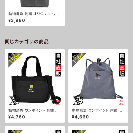
動物鳥魚 刺繍 オリジナル ワン
ポイント ナイロン トートバッグ
¥3,960
メンズ ハンドバッグ 自社ブラン
ド ロゴ グッズ 柄 おしゃれ プレ
ゼント 馬 鳥 インコ 文鳥 パンダ
魚 動物 ori-a-bag52-b06-s
同じカテゴリの商品
動物鳥魚 ワンポイント 刺繍 ト
動物鳥魚 ワンポイント 刺繍 撥
ート ショルダーバッグ カジュア
水 ナイロン ナップサック メンズ
¥4,760
¥4,660
ル 軽量 レディース メンズ 雑貨
大容量 ジム サブバッグ レディー
グッズ 自社ブランド 柄 馬 豚 魚
ス 雑貨 グッズ 自社ブランド 柄
シマエナガ ハリネズミ レッサー
馬 豚 魚 シマエナガ ハリネズミ
パンダ 文鳥 インコ ori-a-bg1
レッサーパンダ 文鳥 インコ ori