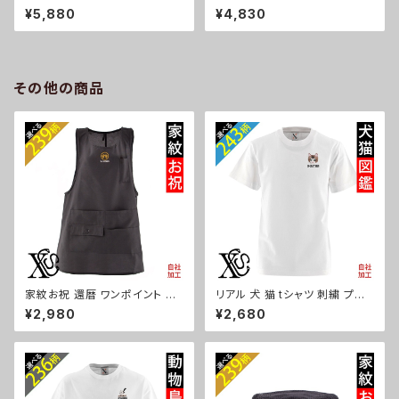
品なシボ感 横長ショルダーバッ
状記憶+自動開閉】 折りたたみ
¥5,880
¥4,830
グ レディース ミニボストン 軽量
傘 レディース メンズ 55cm 晴
雑貨 グッズ 自社ブランド 柄 馬
雨兼用 UVカット99.9％ 一級遮
豚 魚 シマエナガ ハリネズミ レ
光 遮熱 強風 耐風 雑貨 グッズ
ッサーパンダ 文鳥 インコ ori-a
自社ブランド 柄 馬 豚 魚 シマエ
-bg177-b06-s
ナガ ハリネズミ レッサーパンダ
その他の商品
文鳥 インコ ori-a-kas04-g0
6-s
家紋お祝 還暦 ワンポイント 刺
リアル 犬 猫 tシャツ 刺繍 プレ
繍 オリジナル エプロン ワンピ
ゼント 5.6oz オリジナル 半袖
¥2,980
¥2,680
ース レディース 撥水加工 おし
Tシャツ メンズ ワンポイント ロ
ゃれ かわいい 脇ボタン マタニ
ゴ おしゃれ 無地 カットソー 和
ティ ミドル ギフト 母の日 保育
グッズ 柄 柴犬 チワワ シーズー
士 カフェ 無地 ブラック 黒 グッ
シュナウザー パグ フレンチブル
ズ 柄 丸に 五瓜 桔梗 巴 藤 羽
ドッグ X-CLOTHES 猫図鑑 犬
菱 唐花 木瓜 蔦 桐 ori-a-tao1
図鑑 ori-am-tst2-g10-s