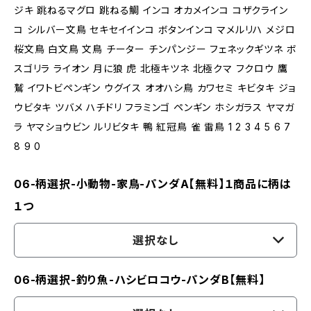
ジキ 跳ねるマグロ 跳ねる鯛 インコ オカメインコ コザクライン
コ シルバー文鳥 セキセイインコ ボタンインコ マメルリハ メジロ
桜文鳥 白文鳥 文鳥 チーター チンパンジー フェネックギツネ ボ
スゴリラ ライオン 月に狼 虎 北極キツネ 北極クマ フクロウ 鷹
鷲 イワトビペンギン ウグイス オオハシ鳥 カワセミ キビタキ ジョ
ウビタキ ツバメ ハチドリ フラミンゴ ペンギン ホシガラス ヤマガ
ラ ヤマショウビン ルリビタキ 鴨 紅冠鳥 雀 雷鳥 1 2 3 4 5 6 7
8 9 0
06-柄選択-小動物-家鳥-パンダA【無料】１商品に柄は
１つ
選択なし
06-柄選択-釣り魚-ハシビロコウ-パンダB【無料】