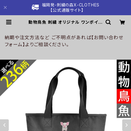
福岡発-刺繍の森X-CLOTHES
【公式通販サイト】
動物鳥魚 刺繍 オリジナル ワンポイン
ト ナイロン トートバッグ メンズ ハン
ドバッグ 自社ブランド ロゴ グッズ 柄
おしゃれ プレゼント 馬 鳥 インコ 文
納期や注文方法など ご不明点があれば【お問い合わせ
鳥 パンダ 魚 動物 ori-a-bag52-b
フォーム】よりご相談ください。
06-s | 刺繍の森X-CLOTHES【公
式通販サイト】