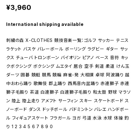
¥3,960
International shipping available
刺繍の森 X-CLOTHES 競技音楽一覧：ゴルフ サッカー テニス
ラケット バスケ バレーボール ボーリング ラグビー ギター サッ
クス チューバ トロンボーン バイオリン ピアノ ベース 音符 キッ
クボクシング ボクシング ムエタイ 居合 空手 剣道 柔道 けん玉
ダーツ 囲碁 競艇 競馬 競輪 麻雀-発 大相撲 卓球 阿波踊り 越
中おわら踊り 歌舞伎 郡上踊り 西馬音内盆踊り 赤連獅子 赤連
獅子毛振り 茶道 白連獅子 白連獅子毛振り 和太鼓 野球 マラソ
ン 陸上 陸上走り アメフト サーフィン スキー スケートボード ス
ノーボード ダンス ドッチボール バドミントン バレエ ハンドボー
ル フィギュアスケート フラガール ヨガ 弓道 水泳 水球 体操 釣
り 1 2 3 4 5 6 7 8 9 0