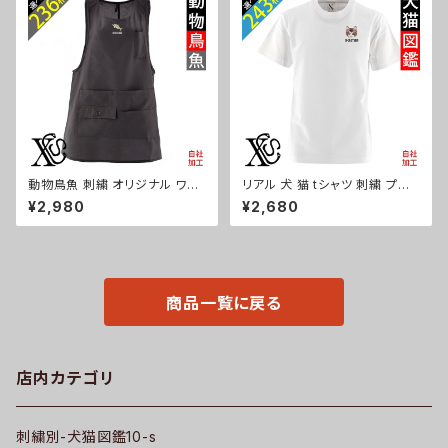
の日 保育士 カフェ サロン 黒
桔梗 巴 藤 羽 菱 唐花 木瓜 蔦
柄 グッズ ori-a-tao13-b09-s
桐 ori-a-cap39-b07-s
動物鳥魚 刺繍 オリジナル ワン
リアル 犬 猫 tシャツ 刺繍 プレ
ポイント エプロン プレゼント ワ
ゼント 5.6oz オリジナル 半袖
¥2,980
¥2,680
ンピース レディース 撥水加工
Tシャツ メンズ ワンポイント ロ
おしゃれ かわいい 脇ボタン マ
ゴ おしゃれ 無地 カットソー 和
タニティ ミドル ギフト 母の日 保
グッズ 柄 柴犬 チワワ シーズー
育士 カフェ 無地 サロン ブラッ
シュナウザー パグ フレンチブル
ク 黒 柄 馬 鳥 豚 魚 グッズ ori-
ドッグ X-CLOTHES 猫図鑑 犬
a-tao15-b06-s
図鑑 ori-am-tst2-g10-s
商品一覧に戻る
店内カテゴリ
刺繍別-犬猫図鑑10-s