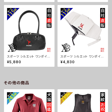
ース メンズ おしゃれ 雑貨 グッ
軽い おしゃれ 雑貨 グッズ 自社
ズ 自社ブランド 柄 卒業 記念品
ブランド 柄 卒業 記念品 部活
部活 野球 サッカー バスケ テニ
野球 サッカー バスケ テニス 和
ス 和太鼓 大相撲 ori-a-bg17
太鼓 大相撲 ori-a-bg178-b0
9-b08-s
8-s
スポーツ シルエット ワンポイン
スポーツ シルエット ワンポイン
ト 刺繍上品なシボ感 横長ショル
ト 刺繍【形状記憶+自動開閉】
¥5,880
¥4,830
ダーバッグ レディース ミニボス
折りたたみ傘 レディース メンズ
トン 軽量 雑貨 グッズ 自社ブラ
55cm 晴雨兼用 UVカット99.
ンド 柄 卒業 記念品 部活 野球
9％ 一級遮光 遮熱 強風 耐風
サッカー バスケ テニス 和太鼓
雑貨 グッズ 自社ブランド 柄 卒
大相撲 ori-a-bg177-b08-s
業 記念品 部活 野球 サッカー
その他の商品
バスケ テニス 和太鼓 大相撲 or
i-a-kas04-g08-s