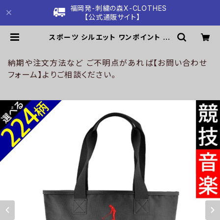
福岡発-刺繍の森X-CLOTHES
【公式通販サイト】
スポーツ シルエット ワンポイント 刺
繍 ナイロン トートバッグ メンズ ハン
ドバッグ 自社ブランド ロゴ グッズ 柄
サッカー 野球 テニス 空手 剣道 卓球
納期や注文方法など ご不明点があれば【お問い合わせ
釣り 誕生日 プレゼント ori-a-bag5
フォーム】よりご相談ください。
2-b08-s | 刺繍の森X-CLOTHES
【公式通販サイト】