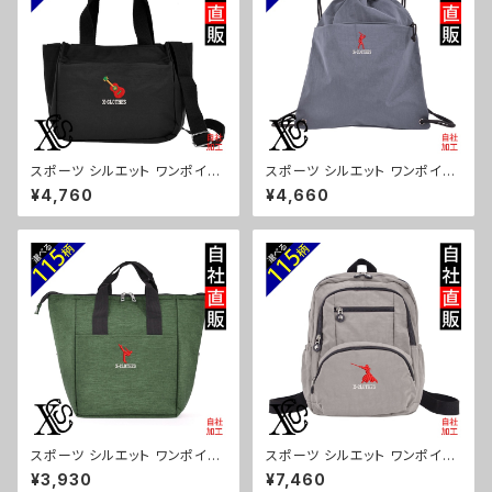
スポーツ シルエット ワンポイン
スポーツ シルエット ワンポイン
ト 刺繍トート ショルダーバッグ
ト 刺繍撥水 ナイロン ナップサッ
¥4,760
¥4,660
カジュアル 軽量 レディース メン
ク メンズ 大容量 ジム サブバッ
ズ 雑貨 グッズ 自社ブランド 柄
グ レディース 雑貨 グッズ 自社
卒業 記念品 部活 野球 サッカー
ブランド 柄 卒業 記念品 部活
バスケ テニス 和太鼓 大相撲 or
野球 サッカー バスケ テニス 和
i-a-bg181-b08-s
太鼓 大相撲 ori-a-bg180-b0
8-s
スポーツ シルエット ワンポイン
スポーツ シルエット ワンポイン
ト 刺繍保冷保温 ランチバッグ
ト 刺繍撥水 リュック レディース
¥3,930
¥7,460
買い物バッグ トートバッグ レディ
大容量 8ポケット ナイロン 軽量