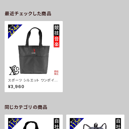
最近チェックした商品
スポーツ シルエット ワンポイン
ト 刺繍 ナイロン トートバッグ メ
¥3,960
ンズ ハンドバッグ 自社ブランド
ロゴ グッズ 柄 サッカー 野球 テ
ニス 空手 剣道 卓球 釣り 誕生
日 プレゼント ori-a-bag52-b
08-s
同じカテゴリの商品