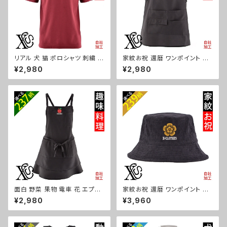
リアル 犬 猫 ポロシャツ 刺繍 プ
家紋お祝 還暦 ワンポイント 刺
レゼント 半袖 メンズ オリジナル
繍 オリジナル エプロン ワンピ
¥2,980
¥2,980
無地 ワンポイント ロゴ おしゃ
ース レディース 撥水加工 おし
れ ゴルフ 吸汗速乾 赤 ワイン
ゃれ かわいい 脇ボタン マタニ
父の日 お祭り グッズ 柄 柴犬 チ
ティ ミドル ギフト 母の日 保育
ワワ シーズー シュナウザー パ
士 カフェ 無地 ブラック 黒 グッ
グ フレンチブルドッグ X-CLOT
ズ 柄 丸に 五瓜 桔梗 巴 藤 羽
HES 猫図鑑 犬図鑑 ori-am-p
菱 唐花 木瓜 蔦 桐 ori-a-tao1
oh2-r10-s
5-b07-s
面白 野菜 果物 電車 花 エプロ
家紋お祝 還暦 ワンポイント 刺
ン リアル 刺繍 プレゼント ワン
繍 オリジナル コーデュロイ バ
¥2,980
¥3,960
ポイント ワンピース レディース
ケットハット メンズ レディース
撥水加工 おしゃれ かわいい フ
帽子 自社ブランド ロゴ グッズ
リル ティアード フレア ギフト 母
柄 誕生日 プレゼント 丸に 五瓜