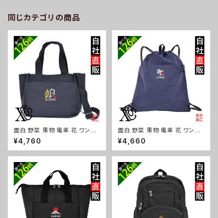
グッズ 柄 ori-a-bag54-g09-
s
同じカテゴリの商品
面白 野菜 果物 電車 花 ワンポ
面白 野菜 果物 電車 花 ワンポ
イント 刺繍トート ショルダーバ
イント 刺繍撥水 ナイロン ナップ
¥4,760
¥4,660
ッグ カジュアル 軽量 レディース
サック メンズ 大容量 ジム サブ
メンズ 雑貨 グッズ 自社ブランド
バッグ レディース 雑貨 グッズ
柄 トマト リンゴ ラーメン 餃子
自社ブランド 柄 トマト リンゴ ラ
鳥獣戯画 富士山 パチンコ ori-
ーメン 餃子 鳥獣戯画 富士山 パ
a-bg181-b09-s
チンコ ori-a-bg180-b09-s