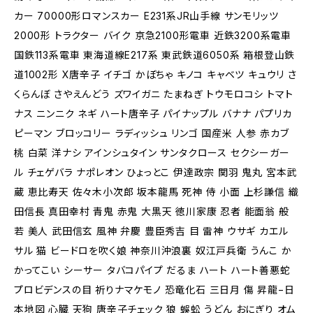
カー 70000形ロマンスカー E231系JR山手線 サンモリッツ
2000形 トラクター バイク 京急2100形電車 近鉄3200系電車
国鉄113系電車 東海道線E217系 東武鉄道6050系 箱根登山鉄
道1002形 X唐辛子 イチゴ かぼちゃ キノコ キャベツ キュウリ さ
くらんぼ さやえんどう ズワイガニ たまねぎ トウモロコシ トマト
ナス ニンニク ネギ ハート唐辛子 パイナップル バナナ パプリカ
ピーマン ブロッコリー ラディッシュ リンゴ 国産米 人参 赤カブ
桃 白菜 洋ナシ アインシュタイン サンタクロース セクシーガー
ル チェゲバラ ナポレオン ひょっとこ 伊達政宗 関羽 鬼丸 宮本武
蔵 恵比寿天 佐々木小次郎 坂本龍馬 死神 侍 小面 上杉謙信 織
田信長 真田幸村 青鬼 赤鬼 大黒天 徳川家康 忍者 能面翁 般
若 美人 武田信玄 風神 弁慶 豊臣秀吉 目 雷神 ウサギ カエル
サル 猫 ビードロを吹く娘 神奈川沖浪裏 奴江戸兵衛 うんこ か
かってこい シーサー タバコパイプ だるま ハート ハート善悪蛇
プロビデンスの目 祈りナマケモノ 恐竜化石 三日月 傷 昇龍−日
本地図 心臓 天狗 唐辛子チェック 狼 蜈蚣 うどん おにぎり オム