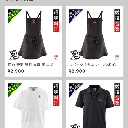
kas04-g09-s
面白 野菜 果物 電車 花 エプロ
スポーツ シルエット ワンポイン
ン リアル 刺繍 プレゼント ワン
ト 刺繍 エプロン ワンピース レ
¥2,980
¥2,980
ポイント ワンピース レディース
ディース 撥水加工 おしゃれ か
撥水加工 おしゃれ かわいい フ
わいい フリル ティアード フレア
リル ティアード フレア ギフト 母
ギフト 母の日 保育士 カフェ サ
の日 保育士 カフェ サロン 黒
ロン リボン ブラック 黒 グッズ
柄 グッズ ori-a-tao13-b09-s
文字 面白い おもしろ 卒団 記念
品 部活 卒業 ori-a-tao13-b0
8-s