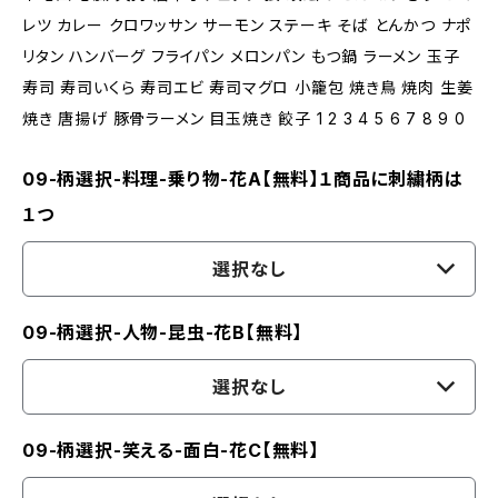
レツ カレー クロワッサン サーモン ステーキ そば とんかつ ナポ
リタン ハンバーグ フライパン メロンパン もつ鍋 ラーメン 玉子
寿司 寿司いくら 寿司エビ 寿司マグロ 小籠包 焼き鳥 焼肉 生姜
焼き 唐揚げ 豚骨ラーメン 目玉焼き 餃子 1 2 3 4 5 6 7 8 9 0
09-柄選択-料理-乗り物-花A【無料】１商品に刺繍柄は
１つ
選択なし
09-柄選択-人物-昆虫-花B【無料】
選択なし
09-柄選択-笑える-面白-花C【無料】