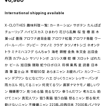
¥6,980
International shipping available
X-CLOTHES 趣味料理一覧：カーネーション サボテン たんぽぽ
チューリップ ハイビスカス ひまわり 花びら乱舞 桜 雪 椿 苗 木
葉っぱ 薔薇 アロワナ過背金龍 アロワナ紅龍 アロワナ青龍 ウー
パールーパー グッピー クマノミ クラゲ タツノオトシゴ ネオンテ
トラ ミナミハコフグ らんちゅう 海老 錦鯉 金魚 朱文金 出目金
丹頂 カブトムシ サソリ トンボ ユリシス蝶 蚊 蝶 スロット ばれた
か ビール 旭日旗 隈取 蛇ウロボロス 将棋 乗馬 星 読書 日本
酒 筆 富士山 本 零戦50型 あらまニャン お疲れパン カンフーニ
ャン デブワン なになにワン ハエ びっくりニャン レッサーパンダ
雨カエル 何してるニャン 何見てるワン 画家ナマケモノ 嬉しいワ
ン 機嫌悪ワン 見つめる猫 見るなワン 幸うんだワン 考カエル 助
けてニャン 真犯人ワン 狙う黒猫 狙う白猫 怒るニャン 怒る柴犬
動けないニャン 不機嫌ニャン 223系JR西日本 7000系パノラマ