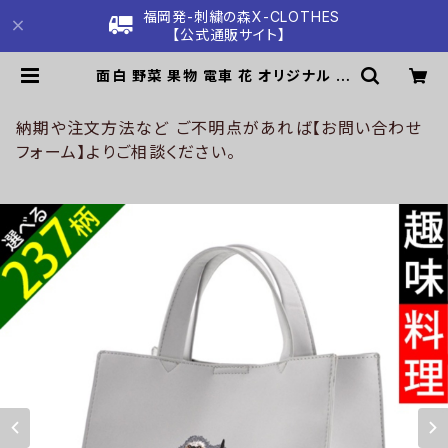
福岡発-刺繍の森X-CLOTHES
【公式通販サイト】
面白 野菜 果物 電車 花 オリジナル 刺
繍 ワンポイント フェイクレザー スク
エア ミニ トートバッグ レディース 自
社ブランド ロゴ グッズ 柄 ori-a-ba
納期や注文方法など ご不明点があれば【お問い合わせ
g54-g09-s | 刺繍の森X-CLOTH
フォーム】よりご相談ください。
ES【公式通販サイト】