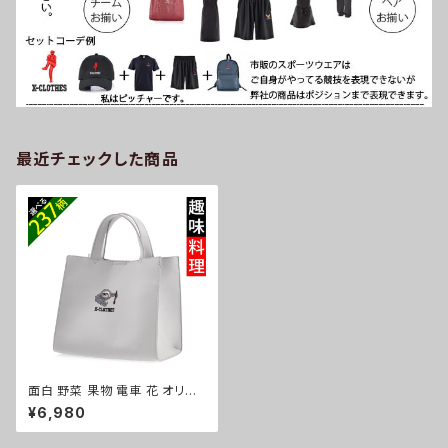
最近チェックした商品
面白 野菜 果物 電車 花 オリジ
ナル 刺繍 ワンポイント フェイク
¥6,980
レザー スクエア ミニ トートバッ
グ レディース 自社ブランド ロゴ