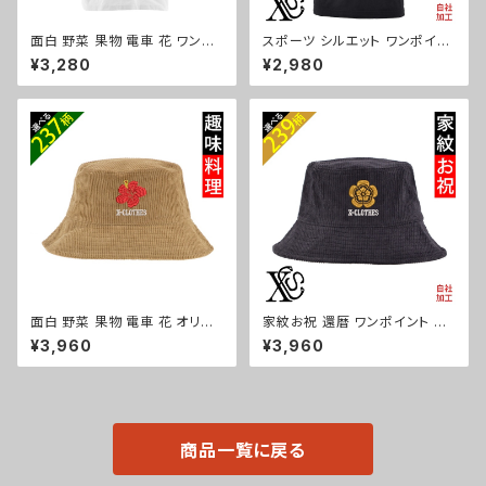
面白 野菜 果物 電車 花 ワンポ
スポーツ シルエット ワンポイン
イント 刺繍 5.6オンス ビッグシ
ト 刺繍 半袖 ポロシャツ メンズ
¥3,280
¥2,980
ルエット 半袖 Tシャツ メンズ グ
オリジナル 無地 ロゴ おしゃれ
ッズ 白 ホワイト カットソー 黒
ゴルフ 吸汗速乾 黒 ブラック ネ
ブラック 柄 ori-am-tst6-g09
イビー 紺 父の日 お祭り トップ
-s
ス グッズ 文字 面白い おもしろ
卒団 記念品 部活 卒業 ori-am
-poh2-b08-s
面白 野菜 果物 電車 花 オリジ
家紋お祝 還暦 ワンポイント 刺
ナル 刺繍 ワンポイント コーデュ
繍 オリジナル コーデュロイ バ
¥3,960
¥3,960
ロイ バケットハット メンズ レデ
ケットハット メンズ レディース
ィース 帽子 自社ブランド ロゴ
帽子 自社ブランド ロゴ グッズ
グッズ 柄 ori-a-cap39-b09-
柄 誕生日 プレゼント 丸に 五瓜
s
桔梗 巴 藤 羽 菱 唐花 木瓜 蔦
桐 ori-a-cap39-b07-s
商品一覧に戻る