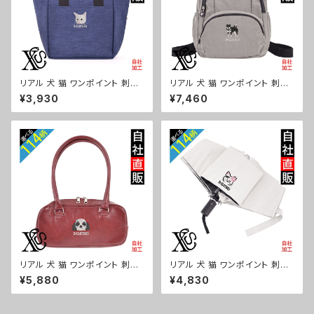
リアル 犬 猫 ワンポイント 刺繍
リアル 犬 猫 ワンポイント 刺繍
保冷保温 ランチバッグ 買い物バ
撥水 リュック レディース 大容量
¥3,930
¥7,460
ッグ トートバッグ レディース メ
8ポケット ナイロン 軽量 軽い
ンズ おしゃれ 雑貨 グッズ 自社
おしゃれ 雑貨 グッズ 自社ブラン
ブランド 柄 ギフト 柴犬 チワワ
ド 柄 ギフト 柴犬 チワワ シーズ
シーズー シュナウザー パグ ビ
ー シュナウザー パグ ビションフ
ションフリーゼ ori-a-bg179-
リーゼ ori-a-bg178-b10-s
b10-s
リアル 犬 猫 ワンポイント 刺繍
リアル 犬 猫 ワンポイント 刺繍
上品なシボ感 横長ショルダーバ
【形状記憶+自動開閉】 折りたた
¥5,880
¥4,830
ッグ レディース ミニボストン 軽
み傘 レディース メンズ 55cm
量 雑貨 グッズ 自社ブランド 柄
晴雨兼用 UVカット99.9％ 一級
ギフト 柴犬 チワワ シーズー シ
遮光 遮熱 強風 耐風 雑貨 グッ