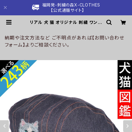
福岡発-刺繍の森X-CLOTHES
【公式通販サイト】
リアル 犬 猫 オリジナル 刺繍 ワンポ
イント デニム ハンチング メンズ レデ
ィース 帽子 ベレー帽 自社ブランド ロ
ゴ グッズ 柄 誕生日 プレゼント 三毛
納期や注文方法など ご不明点があれば【お問い合わせ
猫 柴犬 チワワ シーズー シュナウザ
フォーム】よりご相談ください。
ー パグ ペキニーズ ori-a-cap31-b
10-s | 刺繍の森X-CLOTHES【公
式通販サイト】