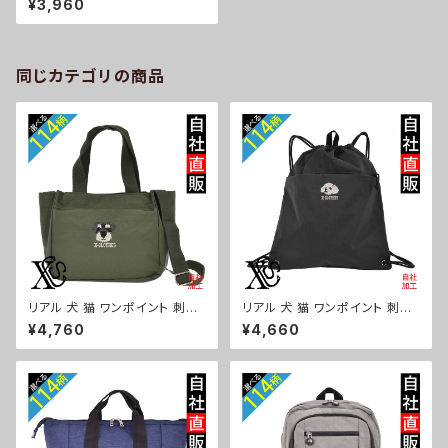
¥3,960
ンズ レディース 帽子 ベレー帽
自社ブランド ロゴ グッズ 柄 誕
生日 プレゼント 三毛猫 柴犬 チ
ワワ シーズー シュナウザー パ
グ ペキニーズ ori-a-cap31-b
同じカテゴリの商品
10-s
リアル 犬 猫 ワンポイント 刺繍
リアル 犬 猫 ワンポイント 刺繍
トート ショルダーバッグ カジュ
撥水 ナイロン ナップサック メン
¥4,760
¥4,660
アル 軽量 レディース メンズ 雑
ズ 大容量 ジム サブバッグ レデ
貨 グッズ 自社ブランド 柄 ギフト
ィース 雑貨 グッズ 自社ブランド
柴犬 チワワ シーズー シュナウ
柄 ギフト 柴犬 チワワ シーズー
ザー パグ ビションフリーゼ ori-
シュナウザー パグ ビションフリ
a-bg181-b10-s
ーゼ ori-a-bg180-b10-s