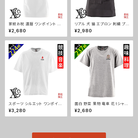
家紋お祝 還暦 ワンポイント 刺
リアル 犬 猫 エプロン 刺繍 プレ
繍 オリジナル5.6oz オリジナル
ゼント ワンポイント ワンピース
¥2,680
¥2,980
半袖 Tシャツ メンズ ロゴ おし
レディース 撥水加工 おしゃれ
ゃれ tシャツ 無地 カットソー 和
かわいい 脇ボタン マタニティ ギ
柄 白 ホワイト グレー 自社ブラ
フト 母の日 保育士 カフェ 無地
ンド 父の日 グッズ 柄 丸に 五瓜
サロン 黒 グッズ 柄 柴犬 チワワ
桔梗 巴 藤 羽 菱 唐花 木瓜 蔦
シーズー シュナウザー パグ X-
桐 織田信長 ori-am-tst2-g0
CLOTHES 猫図鑑 犬図鑑 ori-
7-s
a-tao15-b10-s
スポーツ シルエット ワンポイン
面白 野菜 果物 電車 花 tシャツ
ト 刺繍 5.6オンス ビッグシルエ
リアル 刺繍 プレゼント 5.6oz
¥3,280
¥2,680
ット 半袖 Tシャツ メンズ グッズ
オリジナル 半袖 Tシャツ メンズ
白 ホワイト カットソー 黒 ブラッ
ワンポイント ロゴ おしゃれ 無
ク 卒業 記念品 部活 卒団 サッ
地 カットソー 和柄 グッズ ori-a
カー バスケ テニス 誕生日 ori-
m-tst2-g09-s
am-tst6-g08-s