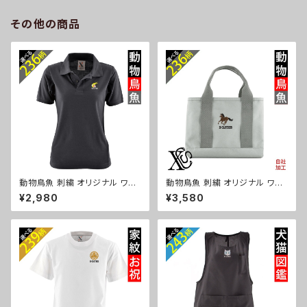
ュナウザー パグ ビションフリー
ズ 自社ブランド 柄 ギフト 柴犬
ゼ ori-a-bg177-b10-s
チワワ シーズー シュナウザー
その他の商品
パグ ビションフリーゼ ori-a-ka
s04-g10-s
動物鳥魚 刺繍 オリジナル ワン
動物鳥魚 刺繍 オリジナル ワン
ポイント ポロシャツ リアル 半袖
ポイント 仕分け上手 ミニトート
¥2,980
¥3,580
レディース 無地 ロゴ おしゃれ
バッグ レディース 仕切り 便利
ゴルフ 吸汗速乾 母の日 柄 馬
トートバック メンズ グレー ロゴ
鳥 豚 魚 グッズ ori-aw-poh2-
柄 無地 グッズ 父の日 母の日
b06-s
プレゼントギフト 馬 鳥 豚 魚 ori
-a-bag25-g06-s