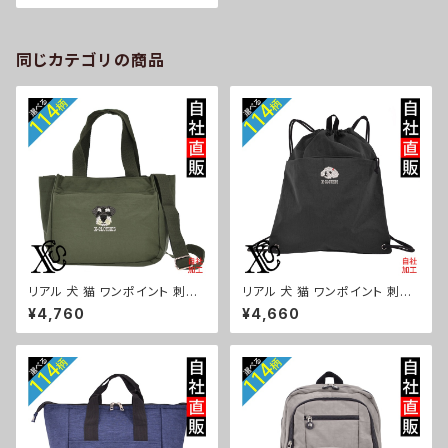
ロゴ グッズ 柄 誕生日 プレゼン
ト 三毛猫 柴犬 チワワ シーズー
シュナウザー パグ ペキニーズ o
ri-a-cap35-b10-s
同じカテゴリの商品
リアル 犬 猫 ワンポイント 刺繍
リアル 犬 猫 ワンポイント 刺繍
トート ショルダーバッグ カジュ
撥水 ナイロン ナップサック メン
¥4,760
¥4,660
アル 軽量 レディース メンズ 雑
ズ 大容量 ジム サブバッグ レデ
貨 グッズ 自社ブランド 柄 ギフト
ィース 雑貨 グッズ 自社ブランド
柴犬 チワワ シーズー シュナウ
柄 ギフト 柴犬 チワワ シーズー
ザー パグ ビションフリーゼ ori-
シュナウザー パグ ビションフリ
a-bg181-b10-s
ーゼ ori-a-bg180-b10-s