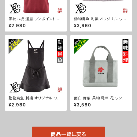
家紋お祝 還暦 ワンポイント 刺
動物鳥魚 刺繍 オリジナル ワン
繍 オリジナル 半袖 ポロシャツ
ポイント コーデュロイ バケット
¥2,980
¥3,960
メンズ 無地 ロゴ おしゃれ ゴル
ハット メンズ レディース 帽子
フ 吸汗速乾 赤 レッド ワイン 父
自社ブランド ロゴ グッズ 柄 お
の日 お祭り グッズ 柄 丸に 五
しゃれ プレゼント 馬 鳥 インコ
瓜 桔梗 巴 藤 羽 菱 唐花 木瓜
文鳥 パンダ 魚 動物 ori-a-cap
蔦 桐 織田信長 徳川家康 ori-a
39-b06-s
m-poh2-r07-s
動物鳥魚 刺繍 オリジナル ワン
面白 野菜 果物 電車 花 ワンポ
ポイント エプロン プレゼント ワ
イント 刺繍 オリジナル 仕分け
¥2,980
¥3,580
ンピース レディース 撥水加工
上手 ミニトートバッグ レディー
おしゃれ かわいい フリル ティア
ス 仕切り 便利 トートバック メン
ード フレア ギフト 母の日 保育
ズ グレー ロゴ 柄 無地 グッズ
士 カフェ サロン ブラック 柄 馬
父の日 母の日 プレゼントギフト
鳥 豚 魚 グッズ ori-a-tao13-b
ori-a-bag25-g09-s
06-s
商品一覧に戻る