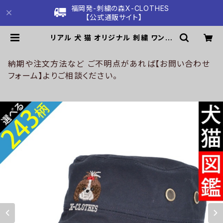
福岡発-刺繍の森X-CLOTHES
【公式通販サイト】
リアル 犬 猫 オリジナル 刺繍 ワンポ
イント ワークキャップ メンズ レディ
ース 帽子 自社ブランド ロゴ グッズ
柄 誕生日 プレゼント 三毛猫 柴犬 チ
納期や注文方法など ご不明点があれば【お問い合わせ
ワワ シーズー シュナウザー パグ ペキ
フォーム】よりご相談ください。
ニーズ ori-a-cap35-b10-s | 刺
繍の森X-CLOTHES【公式通販サイ
ト】