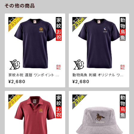
ゼ ori-a-bg177-b10-s
チワワ シーズー シュナウザー
その他の商品
パグ ビションフリーゼ ori-a-ka
s04-g10-s
家紋お祝 還暦 ワンポイント 刺
動物鳥魚 刺繍 オリジナル ワン
繍 オリジナル5.6oz オリジナル
ポイント 5.6oz 半袖 Tシャツ
¥2,680
¥2,680
半袖 Tシャツ メンズ ロゴ おし
メンズ ロゴ おしゃれ tシャツ カ
ゃれ tシャツ カットソー 和柄 黒
ットソー 自社ブランド 父の日 柄
ブラック ネイビー 自社ブランド
馬 鳥 豚 魚 グッズ ori-am-tst
父の日 グッズ 柄 丸に 五瓜 桔
2-b06-s
梗 巴 藤 羽 菱 唐花 木瓜 蔦 桐
織田信長 ori-am-tst2-b07-
s