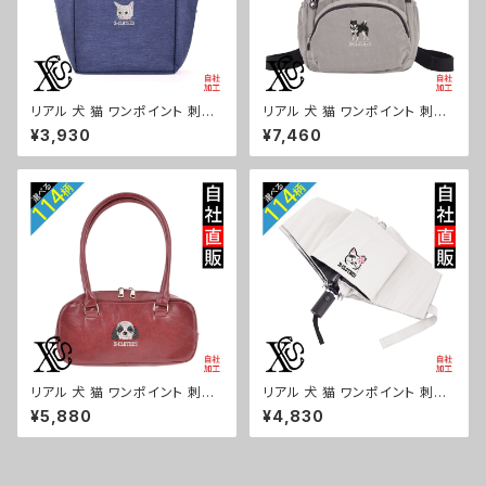
リアル 犬 猫 ワンポイント 刺繍
リアル 犬 猫 ワンポイント 刺繍
保冷保温 ランチバッグ 買い物バ
撥水 リュック レディース 大容量
¥3,930
¥7,460
ッグ トートバッグ レディース メ
8ポケット ナイロン 軽量 軽い
ンズ おしゃれ 雑貨 グッズ 自社
おしゃれ 雑貨 グッズ 自社ブラン
ブランド 柄 ギフト 柴犬 チワワ
ド 柄 ギフト 柴犬 チワワ シーズ
シーズー シュナウザー パグ ビ
ー シュナウザー パグ ビションフ
ションフリーゼ ori-a-bg179-
リーゼ ori-a-bg178-b10-s
b10-s
リアル 犬 猫 ワンポイント 刺繍
リアル 犬 猫 ワンポイント 刺繍
上品なシボ感 横長ショルダーバ
【形状記憶+自動開閉】 折りたた
¥5,880
¥4,830
ッグ レディース ミニボストン 軽
み傘 レディース メンズ 55cm
量 雑貨 グッズ 自社ブランド 柄
晴雨兼用 UVカット99.9％ 一級
ギフト 柴犬 チワワ シーズー シ
遮光 遮熱 強風 耐風 雑貨 グッ
ュナウザー パグ ビションフリー
ズ 自社ブランド 柄 ギフト 柴犬