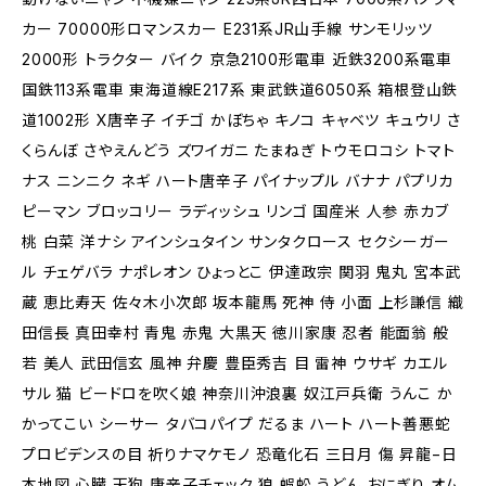
カー 70000形ロマンスカー E231系JR山手線 サンモリッツ
2000形 トラクター バイク 京急2100形電車 近鉄3200系電車
国鉄113系電車 東海道線E217系 東武鉄道6050系 箱根登山鉄
道1002形 X唐辛子 イチゴ かぼちゃ キノコ キャベツ キュウリ さ
くらんぼ さやえんどう ズワイガニ たまねぎ トウモロコシ トマト
ナス ニンニク ネギ ハート唐辛子 パイナップル バナナ パプリカ
ピーマン ブロッコリー ラディッシュ リンゴ 国産米 人参 赤カブ
桃 白菜 洋ナシ アインシュタイン サンタクロース セクシーガー
ル チェゲバラ ナポレオン ひょっとこ 伊達政宗 関羽 鬼丸 宮本武
蔵 恵比寿天 佐々木小次郎 坂本龍馬 死神 侍 小面 上杉謙信 織
田信長 真田幸村 青鬼 赤鬼 大黒天 徳川家康 忍者 能面翁 般
若 美人 武田信玄 風神 弁慶 豊臣秀吉 目 雷神 ウサギ カエル
サル 猫 ビードロを吹く娘 神奈川沖浪裏 奴江戸兵衛 うんこ か
かってこい シーサー タバコパイプ だるま ハート ハート善悪蛇
プロビデンスの目 祈りナマケモノ 恐竜化石 三日月 傷 昇龍−日
本地図 心臓 天狗 唐辛子チェック 狼 蜈蚣 うどん おにぎり オム