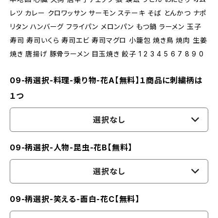
レツ カレー クロワッサン サーモン ステーキ そば とんかつ ナポ
リタン ハンバーグ フライパン メロンパン もつ鍋 ラーメン 玉子
寿司 寿司いくら 寿司エビ 寿司マグロ 小籠包 焼き鳥 焼肉 生姜
焼き 唐揚げ 豚骨ラーメン 目玉焼き 餃子 1 2 3 4 5 6 7 8 9 0
09-柄選択-料理-乗り物-花A【無料】１商品に刺繍柄は
１つ
選択なし
09-柄選択-人物-昆虫-花B【無料】
選択なし
09-柄選択-笑える-面白-花C【無料】