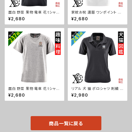
面白 野菜 果物 電車 花 tシャツ
家紋お祝 還暦 ワンポイント 刺
リアル 刺繍 プレゼント 5.6oz
繍 オリジナル5.6oz オリジナル
¥2,680
¥2,680
オリジナル 半袖 Tシャツ メンズ
半袖 Tシャツ メンズ ロゴ おし
ワンポイント ロゴ おしゃれ カッ
ゃれ tシャツ 無地 カットソー 和
トソー 和柄 グッズ ori-am-tst
柄 白 ホワイト グレー 自社ブラ
2-b09-s
ンド 父の日 グッズ 柄 丸に 五瓜
桔梗 巴 藤 羽 菱 唐花 木瓜 蔦
桐 織田信長 ori-am-tst2-g0
7-s
面白 野菜 果物 電車 花 tシャツ
リアル 犬 猫 ポロシャツ 刺繍 プ
リアル 刺繍 プレゼント 5.6oz
レゼント 半袖 レディース オリジ
¥2,680
¥2,980
オリジナル 半袖 Tシャツ メンズ
ナル 無地 ワンポイント ロゴ お
ワンポイント ロゴ おしゃれ 無
しゃれ ゴルフ 吸汗速乾 黒 紺 母
地 カットソー 和柄 グッズ ori-a
の日 グッズ 柄 柴犬 チワワ シー
m-tst2-g09-s
ズー シュナウザー パグ フレンチ
ブルドッグ X-CLOTHES 猫図
鑑 犬図鑑 ori-aw-poh2-b10
商品一覧に戻る
-s