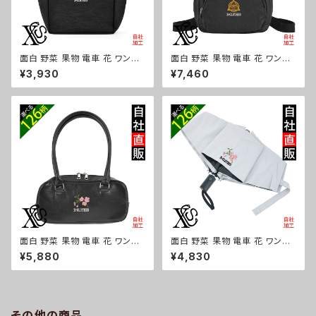
面白 野菜 果物 電車 花 ワンポ
面白 野菜 果物 電車 花 ワンポ
イント 刺繍保冷保温 ランチバッ
イント 刺繍撥水 リュック レディ
¥3,930
¥7,460
グ 買い物バッグ トートバッグ レ
ース 大容量 8ポケット ナイロン
ディース メンズ おしゃれ 雑貨
軽量 軽い おしゃれ 雑貨 グッズ
グッズ 自社ブランド 柄 トマト リ
自社ブランド 柄 トマト リンゴ ラ
ンゴ ラーメン 餃子 鳥獣戯画 富
ーメン 餃子 鳥獣戯画 富士山 パ
士山 パチンコ ori-a-bg179-b
チンコ ori-a-bg178-b09-s
09-s
面白 野菜 果物 電車 花 ワンポ
面白 野菜 果物 電車 花 ワンポ
イント 刺繍上品なシボ感 横長
イント 刺繍【形状記憶+自動開
¥5,880
¥4,830
ショルダーバッグ レディース ミ
閉】 折りたたみ傘 レディース メ
ニボストン 軽量 雑貨 グッズ 自
ンズ 55cm 晴雨兼用 UVカット
社ブランド 柄 トマト リンゴ ラー
99.9％ 一級遮光 遮熱 強風 耐
メン 餃子 鳥獣戯画 富士山 パチ
風 雑貨 グッズ 自社ブランド 柄
ンコ ori-a-bg177-b09-s
トマト リンゴ ラーメン 餃子 鳥
その他の商品
獣戯画 富士山 パチンコ ori-a-