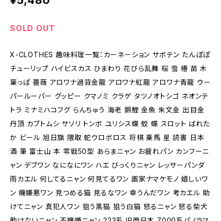
¥5,480
SOLD OUT
X-CLOTHES 趣味料理一覧：カーネーション サボテン たんぽぽ
チューリップ ハイビスカス ひまわり 花びら乱舞 桜 雪 椿 苗 木
葉っぱ 薔薇 アロワナ過背金龍 アロワナ紅龍 アロワナ青龍 ウー
パールーパー グッピー クマノミ クラゲ タツノオトシゴ ネオンテ
トラ ミナミハコフグ らんちゅう 海老 錦鯉 金魚 朱文金 出目金
丹頂 カブトムシ サソリ トンボ ユリシス蝶 蚊 蝶 スロット ばれた
か ビール 旭日旗 隈取 蛇ウロボロス 将棋 乗馬 星 読書 日本
酒 筆 富士山 本 零戦50型 あらまニャン お疲れパン カンフーニ
ャン デブワン なになにワン ハエ びっくりニャン レッサーパンダ
雨カエル 何してるニャン 何見てるワン 画家ナマケモノ 嬉しいワ
ン 機嫌悪ワン 見つめる猫 見るなワン 幸うんだワン 考カエル 助
けてニャン 真犯人ワン 狙う黒猫 狙う白猫 怒るニャン 怒る柴犬
動けないニャン 不機嫌ニャン 223系JR西日本 7000系パノラマ