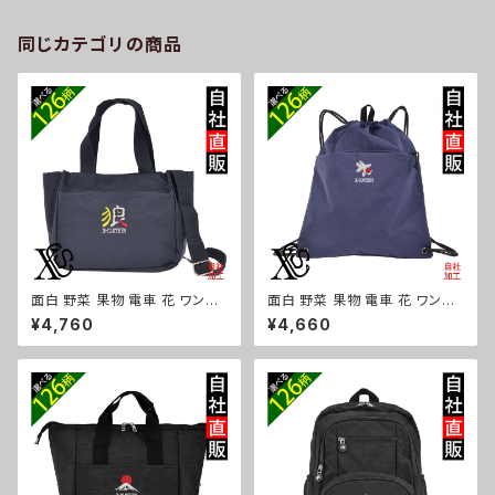
黒 バック 柄 ori-a-bag60-b0
9-s
同じカテゴリの商品
面白 野菜 果物 電車 花 ワンポ
面白 野菜 果物 電車 花 ワンポ
イント 刺繍トート ショルダーバ
イント 刺繍撥水 ナイロン ナップ
¥4,760
¥4,660
ッグ カジュアル 軽量 レディース
サック メンズ 大容量 ジム サブ
メンズ 雑貨 グッズ 自社ブランド
バッグ レディース 雑貨 グッズ
柄 トマト リンゴ ラーメン 餃子
自社ブランド 柄 トマト リンゴ ラ
鳥獣戯画 富士山 パチンコ ori-
ーメン 餃子 鳥獣戯画 富士山 パ
a-bg181-b09-s
チンコ ori-a-bg180-b09-s