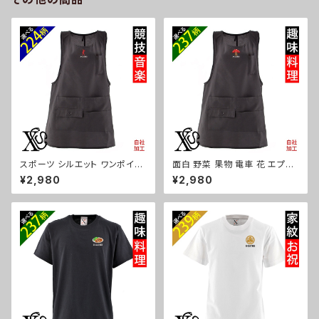
kas04-g09-s
スポーツ シルエット ワンポイン
面白 野菜 果物 電車 花 エプロ
ト エプロン 刺繍 ワンピース レ
ン リアル 刺繍 プレゼント ワン
¥2,980
¥2,980
ディース 撥水加工 おしゃれ か
ポイント ワンピース レディース
わいい 脇ボタン マタニティ ミド
撥水加工 おしゃれ かわいい 脇
ル ギフト 母の日 保育士 カフェ
ボタン マタニティ ギフト 母の日
無地 サロン リボン ブラック 黒
保育士 カフェ 無地 サロン 黒
グッズ 文字 面白い おもしろ 卒
柄 グッズ ori-a-tao15-b09-s
団 記念品 部活 卒業 ori-a-tao
15-b08-s