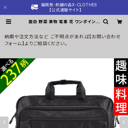
福岡発-刺繍の森X-CLOTHES
【公式通販サイト】
面白 野菜 果物 電車 花 ワンポイント
刺繍 グッズ ビジネ スバッグ メンズ 2
ルーム A4 オリジナル ショルダーバ
ッグ ブラック 黒 バック 柄 ori-a-ba
納期や注文方法など ご不明点があれば【お問い合わせ
g60-b09-s | 刺繍の森X-CLOTH
フォーム】よりご相談ください。
ES【公式通販サイト】