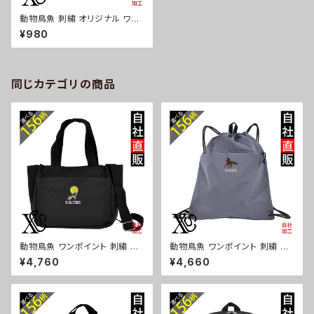
動物鳥魚 刺繍 オリジナル ワン
ポイント グッズ 今治 白タオル
¥980
ハンドタオル ホワイト 今治タオ
ル オーダー お散歩 柄 馬 豚 魚
母の日 父の日 ori-a-tor02-g
06-s
同じカテゴリの商品
動物鳥魚 ワンポイント 刺繍 ト
動物鳥魚 ワンポイント 刺繍 撥
ート ショルダーバッグ カジュア
水 ナイロン ナップサック メンズ
¥4,760
¥4,660
ル 軽量 レディース メンズ 雑貨
大容量 ジム サブバッグ レディー
グッズ 自社ブランド 柄 馬 豚 魚
ス 雑貨 グッズ 自社ブランド 柄
シマエナガ ハリネズミ レッサー
馬 豚 魚 シマエナガ ハリネズミ
パンダ 文鳥 インコ ori-a-bg1
レッサーパンダ 文鳥 インコ ori
81-b06-s
-a-bg180-b06-s