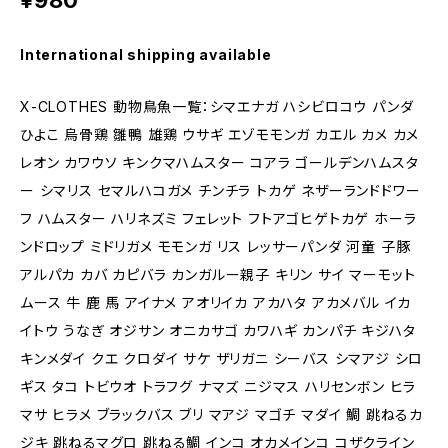
¥980
International shipping available
X-CLOTHES 動物鳥魚一覧：シマエナガ ハシビロコウ パンダ
ひよこ 烏骨鶏 雛鴨 雄鶏 ウサギ エゾモモンガ カエル カメ カメ
レオン カワウソ キンクマハムスター コアラ ゴールデンハムスタ
ー シマリス セマルハコガメ チンチラ トカゲ ネザーランドドワー
フ ハムスター ハリネズミ フェレット フトアゴヒゲトカゲ ホーラ
ンドロップ ミドリガメ モモンガ リス レッサーパンダ 河童 子豚
アルパカ カバ カピバラ カンガルー親子 キリン サイ マーモット
ムース 牛 鹿 馬 アイナメ アオリイカ アカハタ アカメバル イカ
イトウ うなぎ オジサン オニカサゴ カワハギ カンパチ キジハタ
キンメダイ クエ クロダイ サケ ザリガニ シーバス シマアジ シロ
ギス タコ トビウオ トラフグ ナマズ ニジマス ハリセンボン ヒラ
マサ ヒラメ ブラックバス ブリ マアジ マゴチ マダイ 鯛 跳ねるカ
ジキ 跳ねるマグロ 跳ねる鯛 インコ オカメインコ コザクライン