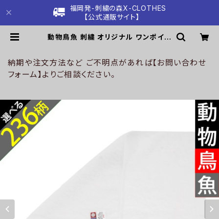
福岡発-刺繍の森X-CLOTHES
【公式通販サイト】
動物鳥魚 刺繍 オリジナル ワンポイン
ト グッズ 今治 白タオル ハンドタオル
ホワイト 今治タオル オーダー お散歩
柄 馬 豚 魚 母の日 父の日 ori-a-to
納期や注文方法など ご不明点があれば【お問い合わせ
r02-g06-s | 刺繍の森X-CLOTH
フォーム】よりご相談ください。
ES【公式通販サイト】