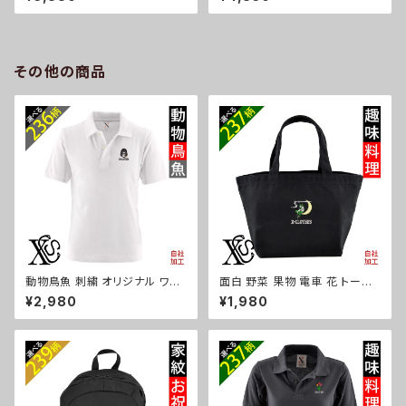
グ レディース ミニボストン 軽量
傘 レディース メンズ 55cm 晴
雑貨 グッズ 自社ブランド 柄 馬
雨兼用 UVカット99.9％ 一級遮
豚 魚 シマエナガ ハリネズミ レ
光 遮熱 強風 耐風 雑貨 グッズ
ッサーパンダ 文鳥 インコ ori-a
自社ブランド 柄 馬 豚 魚 シマエ
-bg177-b06-s
ナガ ハリネズミ レッサーパンダ
その他の商品
文鳥 インコ ori-a-kas04-g0
6-s
動物鳥魚 刺繍 オリジナル ワン
面白 野菜 果物 電車 花 トート
ポイント ポロシャツ リアル 半袖
バッグ リアル 刺繍 プレゼント
¥2,980
¥1,980
メンズ 無地 ロゴ おしゃれ ゴル
ワンポイント ミニトートバッグ レ
フ 吸汗速乾 白 ホワイト 父の日
ディース キッズ メンズ キャンバ
柄 馬 鳥 豚 魚 グッズ ori-am-
ス オリジナル 小さめ 帆布 おし
poh2-g06-s
ゃれ トートバック ランチバッグ
ミニ 子供 柄 グッズ ori-aw-ba
g2-b09-s