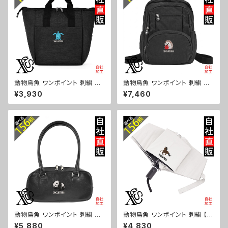
動物鳥魚 ワンポイント 刺繍 保
動物鳥魚 ワンポイント 刺繍 撥
冷保温 ランチバッグ 買い物バッ
水 リュック レディース 大容量 8
¥3,930
¥7,460
グ トートバッグ レディース メン
ポケット ナイロン 軽量 軽い お
ズ おしゃれ 雑貨 グッズ 自社ブ
しゃれ 雑貨 グッズ 自社ブランド
ランド 柄 馬 豚 魚 シマエナガ
柄 馬 豚 魚 シマエナガ ハリネ
ハリネズミ レッサーパンダ 文鳥
ズミ レッサーパンダ 文鳥 インコ
インコ ori-a-bg179-b06-s
ori-a-bg178-b06-s
動物鳥魚 ワンポイント 刺繍 上
動物鳥魚 ワンポイント 刺繍 【形
品なシボ感 横長ショルダーバッ
状記憶+自動開閉】 折りたたみ
¥5,880
¥4,830