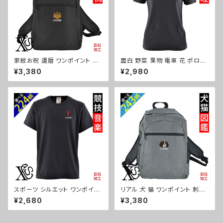
家紋お祝 還暦 ワンポイント 刺
面白 野菜 果物 電車 花 ポロシ
繍 シンプル デイパック メンズ
ャツ リアル 刺繍 プレゼント 半
¥3,380
¥2,980
レディース リュック ペットボトル
袖 レディース オリジナル 無地
収納 雑貨 グッズ 自社ブランド
ワンポイント ロゴ おしゃれ ゴル
柄 丸に 五瓜 桔梗 巴 藤 羽 菱
フ 吸汗速乾 黒 紺 母の日 柄 グ
唐花 木瓜 蔦 桐 クリスマス ori-
ッズ ori-aw-poh2-b09-s
a-bg130-b07-s
スポーツ シルエット ワンポイン
リアル 犬 猫 ワンポイント 刺繍
ト 刺繍 プレゼント 5.6oz オリ
シンプル デイパック メンズ レデ
¥2,680
¥3,380
ジナル 半袖 Tシャツ メンズ ロ
ィース リュック ペットボトル 収
ゴ おしゃれ tシャツ 無地 カット
納 雑貨 グッズ 自社ブランド 柄
ソー 和柄 黒 ブラック ネイビー
柴犬 チワワ シーズー シュナウ