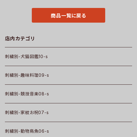
紺 自社ブランド 父の日 お祭り
ザー パグ コーイケルホンディエ
トップス グッズ 文字 面白い お
ビションフリーゼ クリスマス ori
もしろ 卒団 記念品 部活 卒業 o
-a-bg130-b10-s
商品一覧に戻る
ri-am-tst2-b08-s
店内カテゴリ
刺繍別-犬猫図鑑10-s
刺繍別-趣味料理09-s
刺繍別-競技音楽08-s
刺繍別-家紋お祝07-s
刺繍別-動物鳥魚06-s