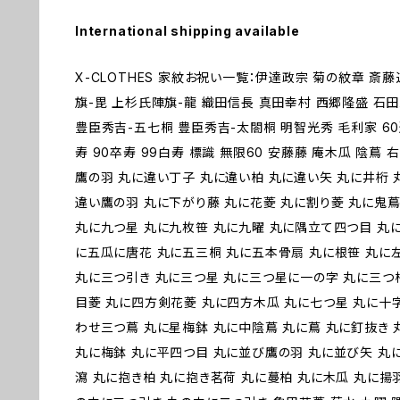
International shipping available
X-CLOTHES 家紋お祝い一覧：伊達政宗 菊の紋章 斎
旗-毘 上杉氏陣旗-龍 織田信長 真田幸村 西郷隆盛 石
豊臣秀吉-五七桐 豊臣秀吉-太閤桐 明智光秀 毛利家 60還
寿 90卒寿 99白寿 標識 無限60 安藤藤 庵木瓜 陰蔦
鷹の羽 丸に違い丁子 丸に違い柏 丸に違い矢 丸に井桁 
違い鷹の羽 丸に下がり藤 丸に花菱 丸に割り菱 丸に鬼蔦
丸に九つ星 丸に九枚笹 丸に九曜 丸に隅立て四つ目 丸
に五瓜に唐花 丸に五三桐 丸に五本骨扇 丸に根笹 丸に
丸に三つ引き 丸に三つ星 丸に三つ星に一の字 丸に三つ
目菱 丸に四方剣花菱 丸に四方木瓜 丸に七つ星 丸に十
わせ三つ蔦 丸に星梅鉢 丸に中陰蔦 丸に蔦 丸に釘抜き 
丸に梅鉢 丸に平四つ目 丸に並び鷹の羽 丸に並び矢 丸
瀉 丸に抱き柏 丸に抱き茗荷 丸に蔓柏 丸に木瓜 丸に揚