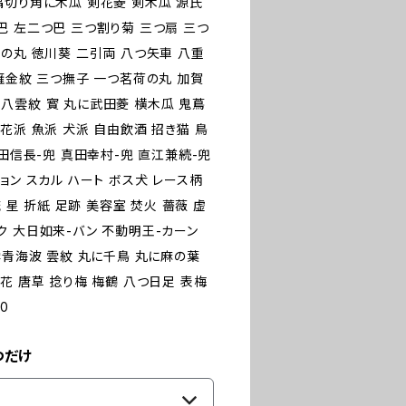
隅切り角に木瓜 剣花菱 剣木瓜 源氏
巴 左二つ巴 三つ割り菊 三つ扇 三つ
の丸 徳川葵 二引両 八つ矢車 八重
雁金紋 三つ撫子 一つ茗荷の丸 加賀
八雲紋 寳 丸に武田菱 横木瓜 鬼蔦
花派 魚派 犬派 自由飲酒 招き猫 鳥
織田信長-兜 真田幸村-兜 直江兼続-兜
ーション スカル ハート ボス犬 レース柄
 星 折紙 足跡 美容室 焚火 薔薇 虚
ク 大日如来-バン 不動明王-カーン
雲青海波 雲紋 丸に千鳥 丸に麻の葉
花 唐草 捻り梅 梅鶴 八つ日足 表梅
0
つだけ