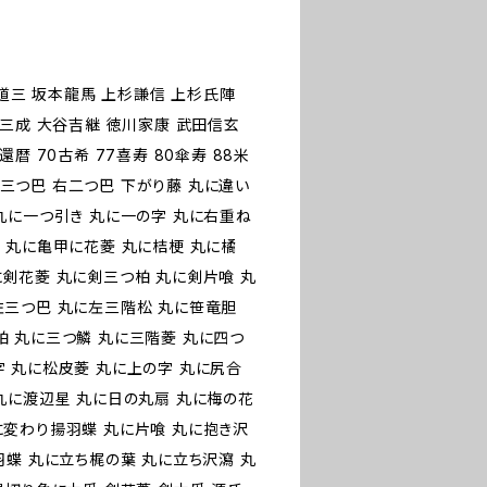
藤道三 坂本龍馬 上杉謙信 上杉氏陣
田三成 大谷吉継 徳川家康 武田信玄
暦 70古希 77喜寿 80傘寿 88米
 右三つ巴 右二つ巴 下がり藤 丸に違い
丸に一つ引き 丸に一の字 丸に右重ね
 丸に亀甲に花菱 丸に桔梗 丸に橘
に剣花菱 丸に剣三つ柏 丸に剣片喰 丸
左三つ巴 丸に左三階松 丸に笹竜胆
柏 丸に三つ鱗 丸に三階菱 丸に四つ
字 丸に松皮菱 丸に上の字 丸に尻合
丸に渡辺星 丸に日の丸扇 丸に梅の花
に変わり揚羽蝶 丸に片喰 丸に抱き沢
羽蝶 丸に立ち梶の葉 丸に立ち沢瀉 丸