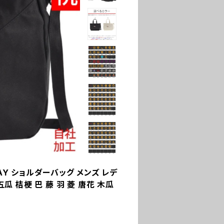
AY ショルダーバッグ メンズ レデ
瓜 桔梗 巴 藤 羽 菱 唐花 木瓜