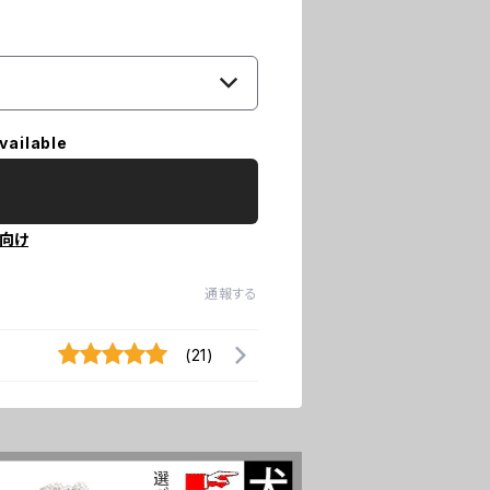
vailable
向け
通報する
(21)