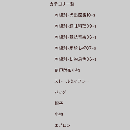
カテゴリ一覧
刺繍別-犬猫図鑑10-s
刺繍別-趣味料理09-s
刺繍別-競技音楽08-s
刺繍別-家紋お祝07-s
刺繍別-動物鳥魚06-s
刻印財布小物
ストール＆マフラー
バッグ
帽子
小物
エプロン