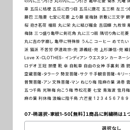
の内に三つ引き 丸の内に二つ引き 亀甲花菱 菊水 九曜 
車 五瓜に桔梗 五瓜に四つ目 五瓜に唐花 五三桐 左三つ
藤巴 三階菱 七宝に花菱 上り藤 星梅鉢 折敷に三文字 鶴
桜 抱き茗荷 檜扇 丸に栄 丸に結び雁金 吉田蝶 九枚笹 
梅鉢 三つ盛り亀甲に剣花角 丸に三つ扇 隅切り角に花菱 
丸に吉の字崩し 亀甲に特殊笹 うんこ コーヒー めでたい 
派 猫派 不苦労 伊達政宗-兜 源義経-兜 上杉謙信-兜 
Love X-CLOTHES- インディアン ウエスタン カーネ
ロデオ 王冠 禁煙 靴 傘 自転車 自由の女神 手裏剣 酒 銃
空蔵菩薩-タラーク 勢至菩薩-サク 千手観音菩薩-キリー
普賢菩薩-アン 文殊菩薩-マン ねじり梅 陰麻の葉 渦巻 
五つ千鳥 光琳梅 向こう梅 市松花菱 七宝 青海波 雪月梅
麻の葉 利休梅 浪輪に陰千鳥 六芒星 1 2 3 4 5 6 7 8 9 
07-柄選択-家紋1-50【無料】１商品に刺繍柄は１
選択なし