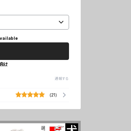
vailable
向け
通報する
(21)