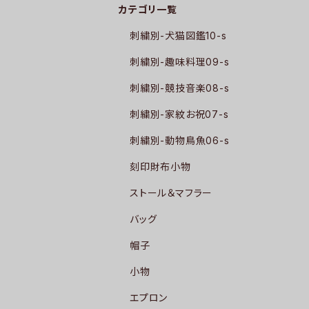
カテゴリ一覧
刺繍別-犬猫図鑑10-s
刺繍別-趣味料理09-s
刺繍別-競技音楽08-s
刺繍別-家紋お祝07-s
刺繍別-動物鳥魚06-s
刻印財布小物
ストール＆マフラー
バッグ
帽子
小物
エプロン