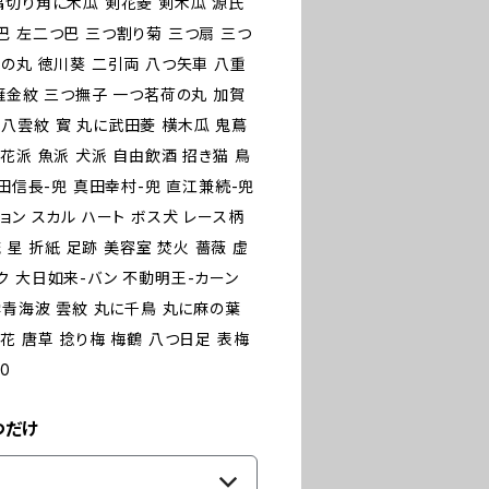
隅切り角に木瓜 剣花菱 剣木瓜 源氏
巴 左二つ巴 三つ割り菊 三つ扇 三つ
の丸 徳川葵 二引両 八つ矢車 八重
雁金紋 三つ撫子 一つ茗荷の丸 加賀
八雲紋 寳 丸に武田菱 横木瓜 鬼蔦
花派 魚派 犬派 自由飲酒 招き猫 鳥
織田信長-兜 真田幸村-兜 直江兼続-兜
ーション スカル ハート ボス犬 レース柄
 星 折紙 足跡 美容室 焚火 薔薇 虚
ク 大日如来-バン 不動明王-カーン
雲青海波 雲紋 丸に千鳥 丸に麻の葉
花 唐草 捻り梅 梅鶴 八つ日足 表梅
0
つだけ