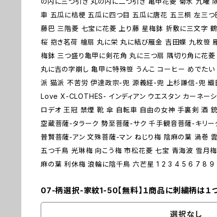
の内に三つ引き 丸の内に二つ引き 亀甲花菱 菊水 九曜 
車 五瓜に桔梗 五瓜に四つ目 五瓜に唐花 五三桐 左三つ
藤巴 三階菱 七宝に花菱 上り藤 星梅鉢 折敷に三文字 鶴
桜 抱き茗荷 檜扇 丸に栄 丸に結び雁金 吉田蝶 九枚笹 
梅鉢 三つ盛り亀甲に剣花角 丸に三つ扇 隅切り角に花菱 
丸に吉の字崩し 亀甲に特殊笹 うんこ コーヒー めでたい 
派 猫派 不苦労 伊達政宗-兜 源義経-兜 上杉謙信-兜 
Love X-CLOTHES- インディアン ウエスタン カーネ
ロデオ 王冠 禁煙 靴 傘 自転車 自由の女神 手裏剣 酒 銃
空蔵菩薩-タラーク 勢至菩薩-サク 千手観音菩薩-キリー
普賢菩薩-アン 文殊菩薩-マン ねじり梅 陰麻の葉 渦巻 
五つ千鳥 光琳梅 向こう梅 市松花菱 七宝 青海波 雪月梅
麻の葉 利休梅 浪輪に陰千鳥 六芒星 1 2 3 4 5 6 7 8 9 
07-柄選択-家紋1-50【無料】１商品に刺繍柄は１
選択なし