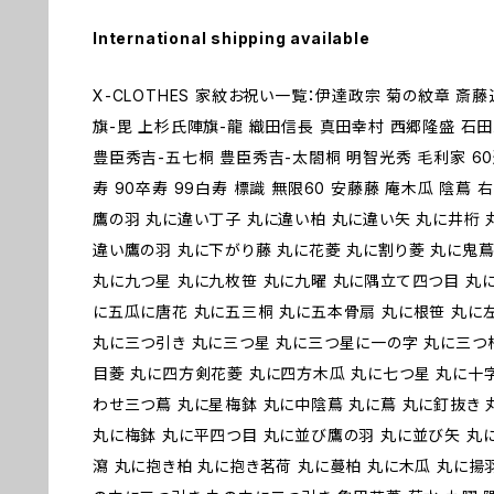
International shipping available
X-CLOTHES 家紋お祝い一覧：伊達政宗 菊の紋章 斎
旗-毘 上杉氏陣旗-龍 織田信長 真田幸村 西郷隆盛 石
豊臣秀吉-五七桐 豊臣秀吉-太閤桐 明智光秀 毛利家 60還
寿 90卒寿 99白寿 標識 無限60 安藤藤 庵木瓜 陰蔦
鷹の羽 丸に違い丁子 丸に違い柏 丸に違い矢 丸に井桁 
違い鷹の羽 丸に下がり藤 丸に花菱 丸に割り菱 丸に鬼蔦
丸に九つ星 丸に九枚笹 丸に九曜 丸に隅立て四つ目 丸
に五瓜に唐花 丸に五三桐 丸に五本骨扇 丸に根笹 丸に
丸に三つ引き 丸に三つ星 丸に三つ星に一の字 丸に三つ
目菱 丸に四方剣花菱 丸に四方木瓜 丸に七つ星 丸に十
わせ三つ蔦 丸に星梅鉢 丸に中陰蔦 丸に蔦 丸に釘抜き 
丸に梅鉢 丸に平四つ目 丸に並び鷹の羽 丸に並び矢 丸
瀉 丸に抱き柏 丸に抱き茗荷 丸に蔓柏 丸に木瓜 丸に揚