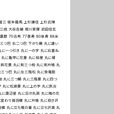
藤道三 坂本龍馬 上杉謙信 上杉氏陣
田三成 大谷吉継 徳川家康 武田信玄
暦 70古希 77喜寿 80傘寿 88米
 右三つ巴 右二つ巴 下がり藤 丸に違い
丸に一つ引き 丸に一の字 丸に右重ね
 丸に亀甲に花菱 丸に桔梗 丸に橘
に剣花菱 丸に剣三つ柏 丸に剣片喰 丸
左三つ巴 丸に左三階松 丸に笹竜胆
柏 丸に三つ鱗 丸に三階菱 丸に四つ
字 丸に松皮菱 丸に上の字 丸に尻合
丸に渡辺星 丸に日の丸扇 丸に梅の花
に変わり揚羽蝶 丸に片喰 丸に抱き沢
羽蝶 丸に立ち梶の葉 丸に立ち沢瀉 丸