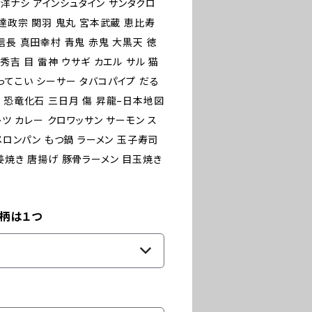
菜 洋ナシ アインシュタイン サンタクロ
伊達政宗 関羽 鬼丸 宮本武蔵 恵比寿
信長 真田幸村 青鬼 赤鬼 大黒天 徳
秀吉 目 雷神 ウサギ カエル サル 猫
ってこい シーサー タバコパイプ だる
 恐竜化石 三日月 傷 昇龍−日本地図
レツ カレー クロワッサン サーモン ス
メロンパン もつ鍋 ラーメン 玉子寿司
姜焼き 唐揚げ 豚骨ラーメン 目玉焼き
繍柄は１つ