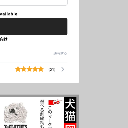
vailable
向け
通報する
(21)