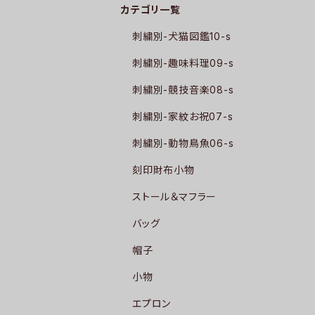
カテゴリ一覧
刺繍別-犬猫図鑑10-s
刺繍別-趣味料理09-s
刺繍別-競技音楽08-s
刺繍別-家紋お祝07-s
刺繍別-動物鳥魚06-s
刻印財布小物
ストール＆マフラー
バッグ
帽子
小物
エプロン