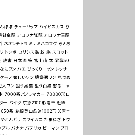
たんぽぽ チューリップ ハイビスカス ひ
ワナ過背金龍 アロワナ紅龍 アロワナ青龍
ゴ ネオンテトラ ミナミハコフグ らんち
リ トンボ ユリシス蝶 蚊 蝶 スロット
 読書 日本酒 筆 富士山 本 零戦50
なにワン ハエ びっくりニャン レッサ
ケモノ 嬉しいワン 機嫌悪ワン 見つめ
犯人ワン 狙う黒猫 狙う白猫 怒るニャ
 7000系パノラマカー 70000形ロ
クター バイク 京急2100形電車 近鉄
6050系 箱根登山鉄道1002形 X唐辛
さやえんどう ズワイガニ たまねぎ トウ
ップル バナナ パプリカ ピーマン ブロ