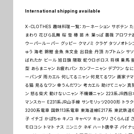
International shipping available
X-CLOTHES 趣味料理一覧：カーネーション サボテン 
まわり 花びら乱舞 桜 雪 椿 苗 木 葉っぱ 薔薇 アロ
ウーパールーパー グッピー クマノミ クラゲ タツノオトシ
ゅう 海老 錦鯉 金魚 朱文金 出目金 丹頂 カブトムシ サソ
ばれたか ビール 旭日旗 隈取 蛇ウロボロス 将棋 乗馬 星
型 あらまニャン お疲れパン カンフーニャン デブワン なに
ーパンダ 雨カエル 何してるニャン 何見てるワン 画家ナマ
る猫 見るなワン 幸うんだワン 考カエル 助けてニャン 真
ン 怒る柴犬 動けないニャン 不機嫌ニャン 223系JR西日本
マンスカー E231系JR山手線 サンモリッツ2000形 トラ
3200系電車 国鉄113系電車 東海道線E217系 東武鉄道
子 イチゴ かぼちゃ キノコ キャベツ キュウリ さくらんぼ 
モロコシ トマト ナス ニンニク ネギ ハート唐辛子 パイナ