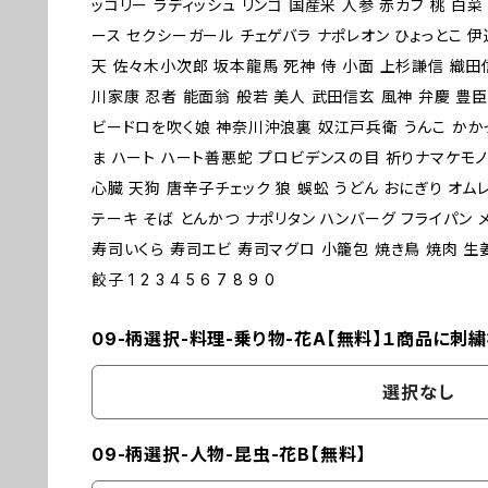
ッコリー ラディッシュ リンゴ 国産米 人参 赤カブ 桃 白
ース セクシーガール チェゲバラ ナポレオン ひょっとこ 
天 佐々木小次郎 坂本龍馬 死神 侍 小面 上杉謙信 織田
川家康 忍者 能面翁 般若 美人 武田信玄 風神 弁慶 豊臣
ビードロを吹く娘 神奈川沖浪裏 奴江戸兵衛 うんこ かか
ま ハート ハート善悪蛇 プロビデンスの目 祈りナマケモノ
心臓 天狗 唐辛子チェック 狼 蜈蚣 うどん おにぎり オム
テーキ そば とんかつ ナポリタン ハンバーグ フライパン 
寿司いくら 寿司エビ 寿司マグロ 小籠包 焼き鳥 焼肉 生
餃子 1 2 3 4 5 6 7 8 9 0
09-柄選択-料理-乗り物-花A【無料】１商品に刺
選択なし
09-柄選択-人物-昆虫-花B【無料】