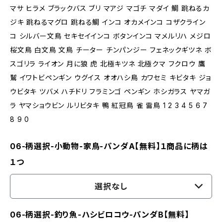
マサ ヒラメ ブラックバス ブリ マアジ マゴチ マダイ 鯛 跳ねるカ
ジキ 跳ねるマグロ 跳ねる鯛 インコ オカメインコ コザクライン
コ シルバー文鳥 セキセイインコ ボタンインコ マメルリハ メジロ
桜文鳥 白文鳥 文鳥 チーター チンパンジー フェネックギツネ ボ
スゴリラ ライオン 月に狼 虎 北極キツネ 北極クマ フクロウ 鷹
鷲 イワトビペンギン ウグイス オオハシ鳥 カワセミ キビタキ ジョ
ウビタキ ツバメ ハチドリ フラミンゴ ペンギン ホシガラス ヤマガ
ラ ヤマショウビン ルリビタキ 鴨 紅冠鳥 雀 雷鳥 1 2 3 4 5 6 7
8 9 0
06-柄選択-小動物-家鳥-パンダA【無料】１商品に柄は
１つ
選択なし
06-柄選択-釣り魚-ハシビロコウ-パンダB【無料】