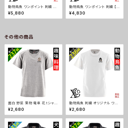
動物鳥魚 ワンポイント 刺繍 上
動物鳥魚 ワンポイント 刺繍 【形
品なシボ感 横長ショルダーバッ
状記憶+自動開閉】 折りたたみ
¥5,880
¥4,830
グ レディース ミニボストン 軽量
傘 レディース メンズ 55cm 晴
雑貨 グッズ 自社ブランド 柄 馬
雨兼用 UVカット99.9％ 一級遮
豚 魚 シマエナガ ハリネズミ レ
光 遮熱 強風 耐風 雑貨 グッズ
ッサーパンダ 文鳥 インコ ori-a
自社ブランド 柄 馬 豚 魚 シマエ
-bg177-b06-s
ナガ ハリネズミ レッサーパンダ
その他の商品
文鳥 インコ ori-a-kas04-g0
6-s
面白 野菜 果物 電車 花 tシャツ
動物鳥魚 刺繍 オリジナル ワン
リアル 刺繍 プレゼント 5.6oz
ポイント 5.6oz 半袖 Tシャツ
¥2,680
¥2,680
オリジナル 半袖 Tシャツ メンズ
メンズ ロゴ おしゃれ tシャツ 無
ワンポイント ロゴ おしゃれ 無
地 カットソー 白 ホワイト グレ
地 カットソー 和柄 グッズ ori-a
ー 自社ブランド 父の日 柄 馬
m-tst2-g09-s
鳥 豚 魚 グッズ ori-am-tst2-