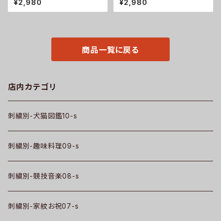
¥2,980
¥2,980
メンズ 無地 ロゴ おしゃれ ゴル
オリジナル 無地 ロゴ おしゃれ
フ 吸汗速乾 父の日 柄 馬 鳥 豚
ゴルフ 吸汗速乾 黒 ブラック ネ
魚 グッズ ori-am-poh2-b06-
イビー 紺 父の日 お祭り トップ
s
ス グッズ 文字 面白い おもしろ
卒団 記念品 部活 卒業 ori-am
-poh2-b08-s
商品一覧に戻る
店内カテゴリ
刺繍別-犬猫図鑑10-s
刺繍別-趣味料理09-s
刺繍別-競技音楽08-s
刺繍別-家紋お祝07-s