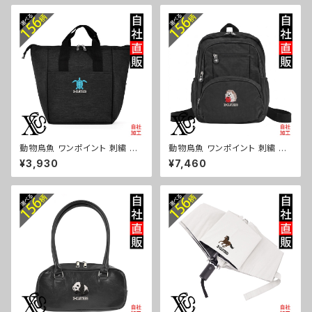
シマエナガ ハリネズミ レッサー
馬 豚 魚 シマエナガ ハリネズミ
パンダ 文鳥 インコ ori-a-bg1
レッサーパンダ 文鳥 インコ ori
81-b06-s
-a-bg180-b06-s
動物鳥魚 ワンポイント 刺繍 保
動物鳥魚 ワンポイント 刺繍 撥
冷保温 ランチバッグ 買い物バッ
水 リュック レディース 大容量 8
¥3,930
¥7,460
グ トートバッグ レディース メン
ポケット ナイロン 軽量 軽い お
ズ おしゃれ 雑貨 グッズ 自社ブ
しゃれ 雑貨 グッズ 自社ブランド
ランド 柄 馬 豚 魚 シマエナガ
柄 馬 豚 魚 シマエナガ ハリネ
ハリネズミ レッサーパンダ 文鳥
ズミ レッサーパンダ 文鳥 インコ
インコ ori-a-bg179-b06-s
ori-a-bg178-b06-s