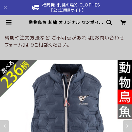
福岡発-刺繍の森X-CLOTHES
【公式通販サイト】
動物鳥魚 刺繍 オリジナル ワンポイン
ト 中綿 ベスト フェイクダウンベスト
メンズ パデット デュスポ 型押し 自社
ブランド ロゴ グッズ 柄 おしゃれ プ
納期や注文方法など ご不明点があれば【お問い合わせ
レゼント 馬 鳥 インコ 文鳥 パンダ 魚
フォーム】よりご相談ください。
動物 ori-a-bst3-b06-s | 刺繍の
森X-CLOTHES【公式通販サイト】