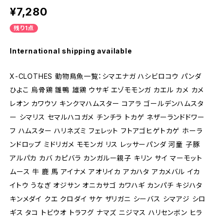
¥7,280
残り1点
International shipping available
X-CLOTHES 動物鳥魚一覧：シマエナガ ハシビロコウ パンダ
ひよこ 烏骨鶏 雛鴨 雄鶏 ウサギ エゾモモンガ カエル カメ カメ
レオン カワウソ キンクマハムスター コアラ ゴールデンハムスタ
ー シマリス セマルハコガメ チンチラ トカゲ ネザーランドドワー
フ ハムスター ハリネズミ フェレット フトアゴヒゲトカゲ ホーラ
ンドロップ ミドリガメ モモンガ リス レッサーパンダ 河童 子豚
アルパカ カバ カピバラ カンガルー親子 キリン サイ マーモット
ムース 牛 鹿 馬 アイナメ アオリイカ アカハタ アカメバル イカ
イトウ うなぎ オジサン オニカサゴ カワハギ カンパチ キジハタ
キンメダイ クエ クロダイ サケ ザリガニ シーバス シマアジ シロ
ギス タコ トビウオ トラフグ ナマズ ニジマス ハリセンボン ヒラ