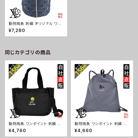
動物鳥魚 刺繍 オリジナル ワン
ポイント 中綿 ベスト フェイクダ
¥7,280
ウンベスト メンズ パデット デュ
スポ 型押し 自社ブランド ロゴ
グッズ 柄 おしゃれ プレゼント
馬 鳥 インコ 文鳥 パンダ 魚 動
物 ori-a-bst3-b06-s
同じカテゴリの商品
動物鳥魚 ワンポイント 刺繍 ト
動物鳥魚 ワンポイント 刺繍 撥
ート ショルダーバッグ カジュア
水 ナイロン ナップサック メンズ
¥4,760
¥4,660
ル 軽量 レディース メンズ 雑貨
大容量 ジム サブバッグ レディー
グッズ 自社ブランド 柄 馬 豚 魚
ス 雑貨 グッズ 自社ブランド 柄