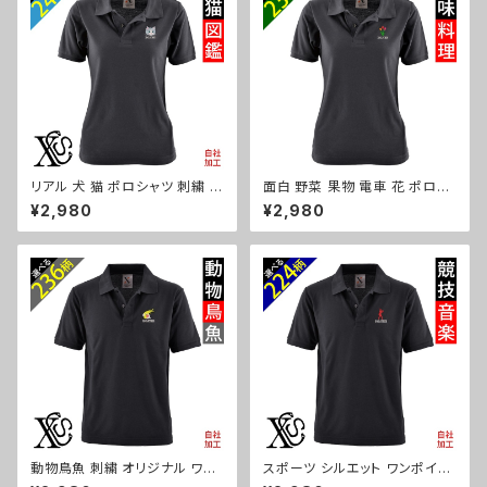
g06-s
リアル 犬 猫 ポロシャツ 刺繍 プ
面白 野菜 果物 電車 花 ポロシ
レゼント 半袖 レディース オリジ
ャツ リアル 刺繍 プレゼント 半
¥2,980
¥2,980
ナル 無地 ワンポイント ロゴ お
袖 レディース オリジナル 無地
しゃれ ゴルフ 吸汗速乾 黒 紺 母
ワンポイント ロゴ おしゃれ ゴル
の日 グッズ 柄 柴犬 チワワ シー
フ 吸汗速乾 黒 紺 母の日 柄 グ
ズー シュナウザー パグ フレンチ
ッズ ori-aw-poh2-b09-s
ブルドッグ X-CLOTHES 猫図
鑑 犬図鑑 ori-aw-poh2-b10
-s
動物鳥魚 刺繍 オリジナル ワン
スポーツ シルエット ワンポイン
ポイント ポロシャツ リアル 半袖
ト 刺繍 半袖 ポロシャツ メンズ