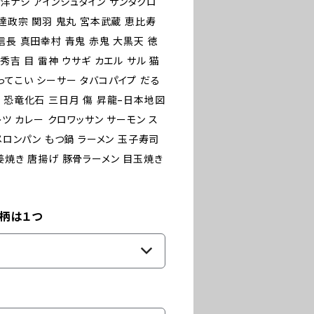
菜 洋ナシ アインシュタイン サンタクロ
伊達政宗 関羽 鬼丸 宮本武蔵 恵比寿
信長 真田幸村 青鬼 赤鬼 大黒天 徳
秀吉 目 雷神 ウサギ カエル サル 猫
ってこい シーサー タバコパイプ だる
 恐竜化石 三日月 傷 昇龍−日本地図
レツ カレー クロワッサン サーモン ス
メロンパン もつ鍋 ラーメン 玉子寿司
姜焼き 唐揚げ 豚骨ラーメン 目玉焼き
繍柄は１つ