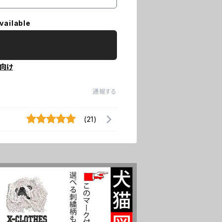
vailable
向け
通報する
(21)