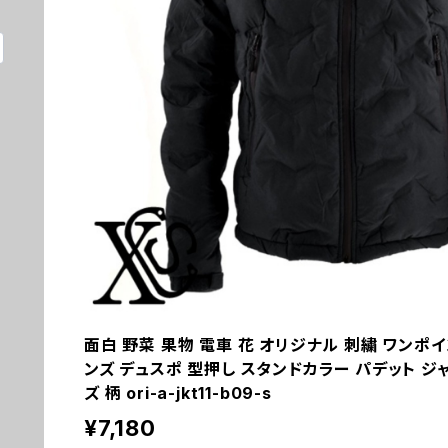
面白 野菜 果物 電車 花 オリジナル 刺繍 ワンポ
ンズ デュスポ 型押し スタンドカラー パデット ジ
ズ 柄 ori-a-jkt11-b09-s
¥7,180