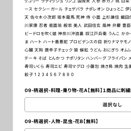
ッコリー ラディッシュ リンゴ 国産米 人参 赤カブ 桃 白
ース セクシーガール チェゲバラ ナポレオン ひょっとこ 
天 佐々木小次郎 坂本龍馬 死神 侍 小面 上杉謙信 織田
川家康 忍者 能面翁 般若 美人 武田信玄 風神 弁慶 豊臣
ビードロを吹く娘 神奈川沖浪裏 奴江戸兵衛 うんこ かか
ま ハート ハート善悪蛇 プロビデンスの目 祈りナマケモノ
心臓 天狗 唐辛子チェック 狼 蜈蚣 うどん おにぎり オム
テーキ そば とんかつ ナポリタン ハンバーグ フライパン 
寿司いくら 寿司エビ 寿司マグロ 小籠包 焼き鳥 焼肉 生
餃子 1 2 3 4 5 6 7 8 9 0
09-柄選択-料理-乗り物-花A【無料】１商品に刺
選択なし
09-柄選択-人物-昆虫-花B【無料】