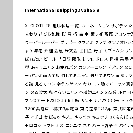
International shipping available
X-CLOTHES 趣味料理一覧：カーネーション サボテン 
まわり 花びら乱舞 桜 雪 椿 苗 木 葉っぱ 薔薇 アロ
ウーパールーパー グッピー クマノミ クラゲ タツノオトシ
ゅう 海老 錦鯉 金魚 朱文金 出目金 丹頂 カブトムシ サソ
ばれたか ビール 旭日旗 隈取 蛇ウロボロス 将棋 乗馬 星
型 あらまニャン お疲れパン カンフーニャン デブワン なに
ーパンダ 雨カエル 何してるニャン 何見てるワン 画家ナマ
る猫 見るなワン 幸うんだワン 考カエル 助けてニャン 真
ン 怒る柴犬 動けないニャン 不機嫌ニャン 223系JR西日本
マンスカー E231系JR山手線 サンモリッツ2000形 トラ
3200系電車 国鉄113系電車 東海道線E217系 東武鉄道
子 イチゴ かぼちゃ キノコ キャベツ キュウリ さくらんぼ 
モロコシ トマト ナス ニンニク ネギ ハート唐辛子 パイナ