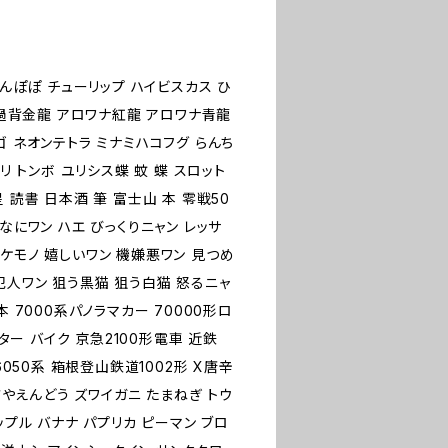
たんぽぽ チューリップ ハイビスカス ひ
ワナ過背金龍 アロワナ紅龍 アロワナ青龍
ゴ ネオンテトラ ミナミハコフグ らんち
リ トンボ ユリシス蝶 蚊 蝶 スロット
 読書 日本酒 筆 富士山 本 零戦50
なにワン ハエ びっくりニャン レッサ
ケモノ 嬉しいワン 機嫌悪ワン 見つめ
犯人ワン 狙う黒猫 狙う白猫 怒るニャ
 7000系パノラマカー 70000形ロ
クター バイク 京急2100形電車 近鉄
6050系 箱根登山鉄道1002形 X唐辛
さやえんどう ズワイガニ たまねぎ トウ
ップル バナナ パプリカ ピーマン ブロ