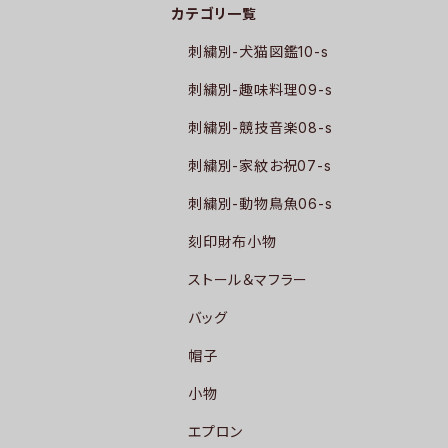
カテゴリ一覧
刺繍別-犬猫図鑑10-s
刺繍別-趣味料理09-s
刺繍別-競技音楽08-s
刺繍別-家紋お祝07-s
刺繍別-動物鳥魚06-s
刻印財布小物
ストール＆マフラー
バッグ
帽子
小物
エプロン