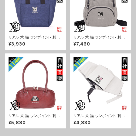
リアル 犬 猫 ワンポイント 刺繍
リアル 犬 猫 ワンポイント 刺繍
保冷保温 ランチバッグ 買い物バ
撥水 リュック レディース 大容量
¥3,930
¥7,460
ッグ トートバッグ レディース メ
8ポケット ナイロン 軽量 軽い
ンズ おしゃれ 雑貨 グッズ 自社
おしゃれ 雑貨 グッズ 自社ブラン
ブランド 柄 ギフト 柴犬 チワワ
ド 柄 ギフト 柴犬 チワワ シーズ
シーズー シュナウザー パグ ビ
ー シュナウザー パグ ビションフ
ションフリーゼ ori-a-bg179-
リーゼ ori-a-bg178-b10-s
b10-s
リアル 犬 猫 ワンポイント 刺繍
リアル 犬 猫 ワンポイント 刺繍
上品なシボ感 横長ショルダーバ
【形状記憶+自動開閉】 折りたた
¥5,880
¥4,830
ッグ レディース ミニボストン 軽
み傘 レディース メンズ 55cm
量 雑貨 グッズ 自社ブランド 柄
晴雨兼用 UVカット99.9％ 一級
ギフト 柴犬 チワワ シーズー シ
遮光 遮熱 強風 耐風 雑貨 グッ