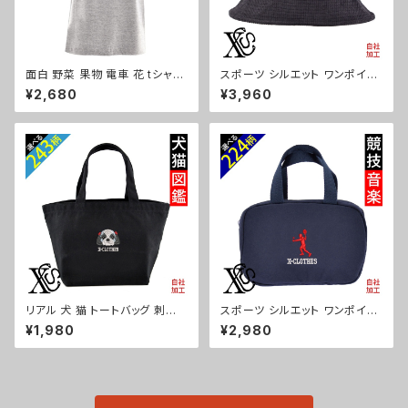
面白 野菜 果物 電車 花 tシャツ
スポーツ シルエット ワンポイン
リアル 刺繍 プレゼント 5.6oz
ト 刺繍 コーデュロイ バケットハ
¥2,680
¥3,960
オリジナル 半袖 Tシャツ メンズ
ット メンズ レディース 帽子 自
ワンポイント ロゴ おしゃれ 無
社ブランド ロゴ グッズ 柄 サッカ
地 カットソー 和柄 グッズ ori-a
ー 野球 テニス 空手 剣道 卓球
m-tst2-g09-s
釣り 誕生日 プレゼント ori-a-c
ap39-b08-s
リアル 犬 猫 トートバッグ 刺繍
スポーツ シルエット ワンポイン
プレゼント ワンポイント ミニト
ト 刺繍 保温保冷ミニバッグ エ
¥1,980
¥2,980
ートバッグ レディース キッズ メ
コバッグ 軽量 バッグインバッグ
ンズ キャンバス オリジナル 小さ
レディース メンズ 雑貨 グッズ
め 帆布 おしゃれ トートバック ラ
自社ブランド 卒業 記念品 部活
ンチバッグ ミニ 子供 グッズ 柄
卒団 サッカー バスケ テニス 誕
柴犬 チワワ シーズー シュナウ
生日 クリスマス ori-a-bg115-
ザー パグ X-CLOTHES 猫図
b08-s