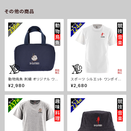
ュナウザー パグ ビションフリー
ズ 自社ブランド 柄 ギフト 柴犬
ゼ ori-a-bg177-b10-s
チワワ シーズー シュナウザー
その他の商品
パグ ビションフリーゼ ori-a-ka
s04-g10-s
動物鳥魚 刺繍 オリジナル ワン
スポーツ シルエット ワンポイン
ポイント 保温保冷ミニバッグ エ
ト 刺繍 プレゼント 5.6oz オリ
¥2,980
¥2,680
コバッグ 軽量 バッグインバッグ
ジナル 半袖 Tシャツ メンズ ロ
レディース メンズ 雑貨 グッズ
ゴ おしゃれ tシャツ 無地 カット
自社ブランド 柄 馬 豚 魚 クリス
ソー 和柄 白 ホワイト グレー 灰
マス ori-a-bg115-b06-s
自社ブランド 父の日 お祭り トッ
プス グッズ 文字 面白い おもし
ろ 卒団 記念品 部活 卒業 ori-a
m-tst2-g08-s