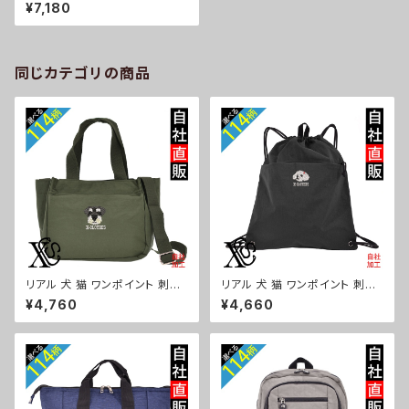
ンポイント フェイクダウンジャケ
¥7,180
ット メンズ デュスポ 型押し スタ
ンドカラー パデット ジャケット
自社ブランド ロゴ グッズ 柄 誕
生日 プレゼント 三毛猫 柴犬 チ
ワワ シーズー シュナウザー パ
同じカテゴリの商品
グ ペキニーズ ori-a-jkt11-b10
-s
リアル 犬 猫 ワンポイント 刺繍
リアル 犬 猫 ワンポイント 刺繍
トート ショルダーバッグ カジュ
撥水 ナイロン ナップサック メン
¥4,760
¥4,660
アル 軽量 レディース メンズ 雑
ズ 大容量 ジム サブバッグ レデ
貨 グッズ 自社ブランド 柄 ギフト
ィース 雑貨 グッズ 自社ブランド
柴犬 チワワ シーズー シュナウ
柄 ギフト 柴犬 チワワ シーズー
ザー パグ ビションフリーゼ ori-
シュナウザー パグ ビションフリ
a-bg181-b10-s
ーゼ ori-a-bg180-b10-s