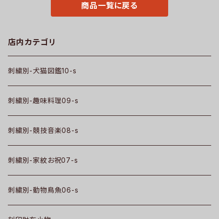
商品一覧に戻る
鑑 犬図鑑 ori-aw-bag2-b10
-s
店内カテゴリ
刺繍別-犬猫図鑑10-s
刺繍別-趣味料理09-s
刺繍別-競技音楽08-s
刺繍別-家紋お祝07-s
刺繍別-動物鳥魚06-s