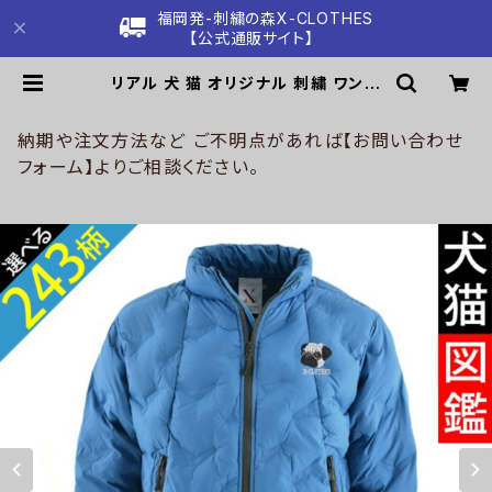
福岡発-刺繍の森X-CLOTHES
【公式通販サイト】
リアル 犬 猫 オリジナル 刺繍 ワンポ
イント フェイクダウンジャケット メン
ズ デュスポ 型押し スタンドカラー パ
デット ジャケット 自社ブランド ロゴ
納期や注文方法など ご不明点があれば【お問い合わせ
グッズ 柄 誕生日 プレゼント 三毛猫
フォーム】よりご相談ください。
柴犬 チワワ シーズー シュナウザー
パグ ペキニーズ ori-a-jkt11-b10-
s | 刺繍の森X-CLOTHES【公式通
販サイト】