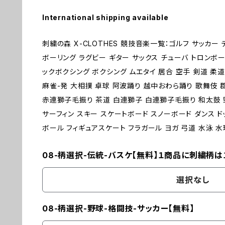
International shipping available
刺繍の森 X-CLOTHES 競技音楽一覧：ゴルフ サッカー
ボーリング ラグビー ギター サックス チューバ トロンボー
ックボクシング ボクシング ムエタイ 居合 空手 剣道 柔道
麻雀-発 大相撲 卓球 阿波踊り 越中おわら踊り 歌舞伎
赤連獅子毛振り 茶道 白連獅子 白連獅子毛振り 和太鼓 野
サーフィン スキー スケートボード スノーボード ダンス ド
ボール フィギュアスケート フラガール ヨガ 弓道 水泳 水球 体操 
08-柄選択-伝統-バスケ【無料】１商品に刺繍柄は
選択なし
08-柄選択-野球-格闘技-サッカー【無料】