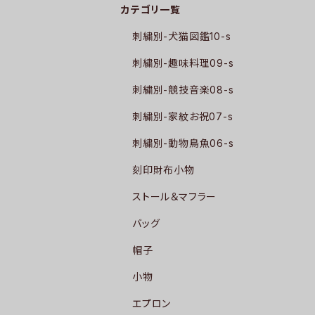
カテゴリ一覧
刺繍別-犬猫図鑑10-s
刺繍別-趣味料理09-s
刺繍別-競技音楽08-s
刺繍別-家紋お祝07-s
刺繍別-動物鳥魚06-s
刻印財布小物
ストール＆マフラー
バッグ
帽子
小物
エプロン