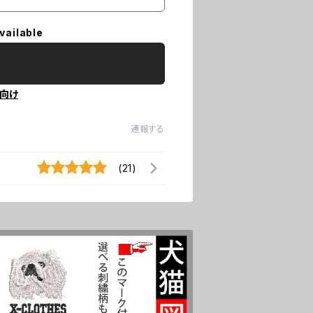
vailable
向け
通報する
(21)