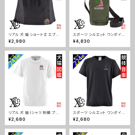
リアル 犬 猫 ショート丈 エプロ
スポーツ シルエット ワンポイン
ン レディース オリジナル ワンポ
ト 刺繍ボトルケース ペットボト
¥2,980
¥4,830
イント 刺繍 腰巻 ギャルソン サ
ルホルダー 保冷 保温 670ml
ロン カフェ 撥水加工 無地 かわ
レディース メンズ 雑貨 グッズ
いい 前掛け グッズ 柄 柴犬 チワ
自社ブランド 柄 卒業 記念品 部
ワ シーズー シュナウザー パグ
活 野球 サッカー バスケ テニス
フレンチブルドッグ X-CLOTHE
和太鼓 大相撲 ori-a-bg173-
S 猫図鑑 犬図鑑 ori-a-tao23
b08-s
-b10-s
リアル 犬 猫 tシャツ 刺繍 プレ
スポーツ シルエット ワンポイン
ゼント 5.6oz オリジナル 半袖
ト 刺繍 プレゼント 5.6oz オリ
¥2,680
¥2,680
Tシャツ メンズ ワンポイント ロ
ジナル 半袖 Tシャツ メンズ ロ
ゴ おしゃれ 無地 カットソー 和
ゴ おしゃれ tシャツ 無地 カット
グッズ 柄 柴犬 チワワ シーズー
ソー 和柄 黒 ブラック ネイビー