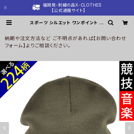
福岡発-刺繍の森X-CLOTHES
【公式通販サイト】
スポーツ シルエット ワンポイント 刺
繍 アクリル ダブル ニット ワッチ ニッ
ト帽 メンズ レディース 帽子 雑貨 グ
ッズ 自社ブランド 卒業 記念品 部活
納期や注文方法など ご不明点があれば【お問い合わせ
卒団 サッカー バスケ テニス 誕生日
フォーム】よりご相談ください。
クリスマス ori-a-cap48-b08-s |
刺繍の森X-CLOTHES【公式通販サ
イト】