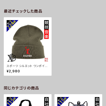
最近チェックした商品
スポーツ シルエット ワンポイン
ト 刺繍 アクリル ダブル ニット
¥2,980
ワッチ ニット帽 メンズ レディー
ス 帽子 雑貨 グッズ 自社ブラン
ド 卒業 記念品 部活 卒団 サッ
カー バスケ テニス 誕生日 クリ
スマス ori-a-cap48-b08-s
同じカテゴリの商品