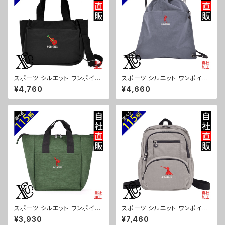
スポーツ シルエット ワンポイン
スポーツ シルエット ワンポイン
ト 刺繍トート ショルダーバッグ
ト 刺繍撥水 ナイロン ナップサッ
¥4,760
¥4,660
カジュアル 軽量 レディース メン
ク メンズ 大容量 ジム サブバッ
ズ 雑貨 グッズ 自社ブランド 柄
グ レディース 雑貨 グッズ 自社
卒業 記念品 部活 野球 サッカー
ブランド 柄 卒業 記念品 部活
バスケ テニス 和太鼓 大相撲 or
野球 サッカー バスケ テニス 和
i-a-bg181-b08-s
太鼓 大相撲 ori-a-bg180-b0
8-s
スポーツ シルエット ワンポイン
スポーツ シルエット ワンポイン
ト 刺繍保冷保温 ランチバッグ
ト 刺繍撥水 リュック レディース
¥3,930
¥7,460
買い物バッグ トートバッグ レディ
大容量 8ポケット ナイロン 軽量