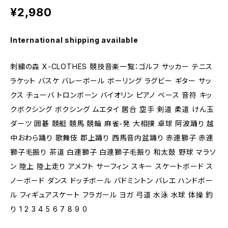
¥2,980
International shipping available
刺繍の森 X-CLOTHES 競技音楽一覧：ゴルフ サッカー テニス
ラケット バスケ バレーボール ボーリング ラグビー ギター サッ
クス チューバ トロンボーン バイオリン ピアノ ベース 音符 キッ
クボクシング ボクシング ムエタイ 居合 空手 剣道 柔道 けん玉
ダーツ 囲碁 競艇 競馬 競輪 麻雀-発 大相撲 卓球 阿波踊り 越
中おわら踊り 歌舞伎 郡上踊り 西馬音内盆踊り 赤連獅子 赤連
獅子毛振り 茶道 白連獅子 白連獅子毛振り 和太鼓 野球 マラソ
ン 陸上 陸上走り アメフト サーフィン スキー スケートボード ス
ノーボード ダンス ドッチボール バドミントン バレエ ハンドボー
ル フィギュアスケート フラガール ヨガ 弓道 水泳 水球 体操 釣
り 1 2 3 4 5 6 7 8 9 0