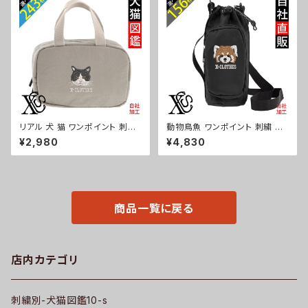
シュナウザー パグ フレンチブル
紺 自社ブランド 父の日 お祭り
ドッグ X-CLOTHES 猫図鑑 犬
トップス グッズ 文字 面白い お
図鑑 ori-am-tst2-g10-s
もしろ 卒団 記念品 部活 卒業 o
ri-am-tst2-b08-s
リアル 犬 猫 ワンポイント 刺繍
動物鳥魚 ワンポイント 刺繍 ボ
保温保冷ミニバッグ エコバッグ
トルケース ペットボトルホルダー
¥2,980
¥4,830
軽量 バッグインバッグ レディー
保冷 保温 670ml レディース メ
ス メンズ 雑貨 グッズ 自社ブラ
ンズ 雑貨 グッズ 自社ブランド
ンド 柄 柴犬 チワワ シーズー シ
柄 馬 豚 魚 シマエナガ ハリネ
ュナウザー パグ コーイケルホン
ズミ レッサーパンダ 文鳥 インコ
ディエ ビションフリーゼ クリス
ori-a-bg173-b06-s
マス ori-a-bg115-b10-s
商品一覧に戻る
店内カテゴリ
刺繍別-犬猫図鑑10-s