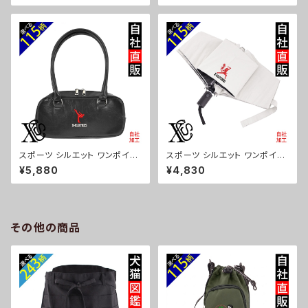
ース メンズ おしゃれ 雑貨 グッ
軽い おしゃれ 雑貨 グッズ 自社
ズ 自社ブランド 柄 卒業 記念品
ブランド 柄 卒業 記念品 部活
部活 野球 サッカー バスケ テニ
野球 サッカー バスケ テニス 和
ス 和太鼓 大相撲 ori-a-bg17
太鼓 大相撲 ori-a-bg178-b0
9-b08-s
8-s
スポーツ シルエット ワンポイン
スポーツ シルエット ワンポイン
ト 刺繍上品なシボ感 横長ショル
ト 刺繍【形状記憶+自動開閉】
¥5,880
¥4,830
ダーバッグ レディース ミニボス
折りたたみ傘 レディース メンズ
トン 軽量 雑貨 グッズ 自社ブラ
55cm 晴雨兼用 UVカット99.
ンド 柄 卒業 記念品 部活 野球
9％ 一級遮光 遮熱 強風 耐風
サッカー バスケ テニス 和太鼓
雑貨 グッズ 自社ブランド 柄 卒
大相撲 ori-a-bg177-b08-s
業 記念品 部活 野球 サッカー
その他の商品
バスケ テニス 和太鼓 大相撲 or
i-a-kas04-g08-s