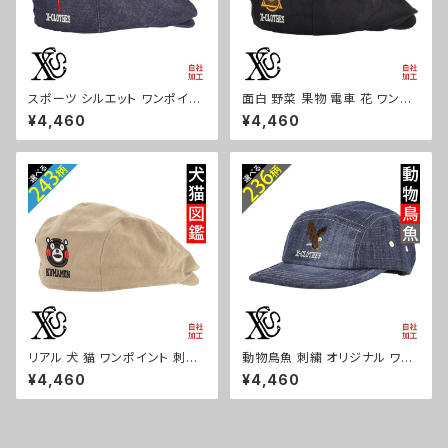
スポーツ シルエット ワンポイン
面白 野菜 果物 電車 花 ワンポ
ト 刺繍 帽子 コットン ハンチン
イント 刺繍 帽子 コットン ハン
¥4,460
¥4,460
グ メンズ レディース インナーメ
チング メンズ レディース インナ
ッシュ 雑貨 グッズ 自社ブランド
ーメッシュ 雑貨 グッズ 自社ブラ
卒業 記念品 部活 卒団 サッカー
ンド 柄 クリスマス ori-a-cap6
バスケ テニス 誕生日 クリスマ
8-b09-s
ス ori-a-cap68-b08-s
リアル 犬 猫 ワンポイント 刺繍
動物鳥魚 刺繍 オリジナル ワン
帽子 コットン ハンチング メンズ
ポイント デニム ジェットキャップ
¥4,460
¥4,460
レディース インナーメッシュ 雑
ウォッシュ加工 帽子 メンズ レデ
貨 グッズ 自社ブランド 柄 柴犬
ィース ピグメント 雑貨 グッズ 自
チワワ シーズー シュナウザー
社ブランド 柄 馬 豚 魚 クリスマ
パグ コーイケルホンディエ ビシ
ス ori-a-cap69-b06-s
ョンフリーゼ クリスマス ori-a-