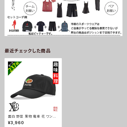
最近チェックした商品
面白 野菜 果物 電車 花 ワンポ
イント 刺繍 つばが長く深め 帽
¥3,960
子 ロングバイザー キャップ メン