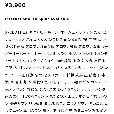
¥3,960
International shipping available
X-CLOTHES 趣味料理一覧：カーネーション サボテン たんぽぽ
チューリップ ハイビスカス ひまわり 花びら乱舞 桜 雪 椿 苗 木
葉っぱ 薔薇 アロワナ過背金龍 アロワナ紅龍 アロワナ青龍 ウー
パールーパー グッピー クマノミ クラゲ タツノオトシゴ ネオンテ
トラ ミナミハコフグ らんちゅう 海老 錦鯉 金魚 朱文金 出目金
丹頂 カブトムシ サソリ トンボ ユリシス蝶 蚊 蝶 スロット ばれた
か ビール 旭日旗 隈取 蛇ウロボロス 将棋 乗馬 星 読書 日本
酒 筆 富士山 本 零戦50型 あらまニャン お疲れパン カンフーニ
ャン デブワン なになにワン ハエ びっくりニャン レッサーパンダ
雨カエル 何してるニャン 何見てるワン 画家ナマケモノ 嬉しいワ
ン 機嫌悪ワン 見つめる猫 見るなワン 幸うんだワン 考カエル 助
けてニャン 真犯人ワン 狙う黒猫 狙う白猫 怒るニャン 怒る柴犬