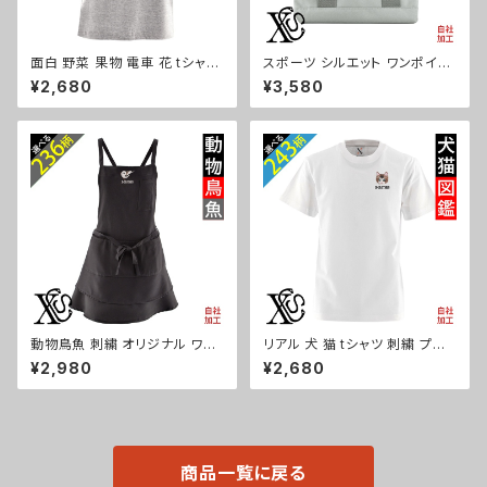
面白 野菜 果物 電車 花 tシャツ
スポーツ シルエット ワンポイン
リアル 刺繍 プレゼント 5.6oz
ト 刺繍 オリジナル 仕分け上手
¥2,680
¥3,580
オリジナル 半袖 Tシャツ メンズ
ミニトートバッグ レディース 仕
ワンポイント ロゴ おしゃれ 無
切り 便利 トートバック メンズ グ
地 カットソー 和柄 グッズ ori-a
レー ロゴ 柄 無地 グッズ 父の
m-tst2-g09-s
日 母の日 プレゼントギフト 卒
業 記念品 部活 卒団 サッカー
バスケ テニス 誕生日 ori-a-ba
g25-g08-s
動物鳥魚 刺繍 オリジナル ワン
リアル 犬 猫 tシャツ 刺繍 プレ
ポイント エプロン プレゼント ワ
ゼント 5.6oz オリジナル 半袖
¥2,980
¥2,680
ンピース レディース 撥水加工
Tシャツ メンズ ワンポイント ロ
おしゃれ かわいい フリル ティア
ゴ おしゃれ 無地 カットソー 和
ード フレア ギフト 母の日 保育
グッズ 柄 柴犬 チワワ シーズー
士 カフェ サロン ブラック 柄 馬
シュナウザー パグ フレンチブル
鳥 豚 魚 グッズ ori-a-tao13-b
ドッグ X-CLOTHES 猫図鑑 犬
06-s
図鑑 ori-am-tst2-g10-s
商品一覧に戻る