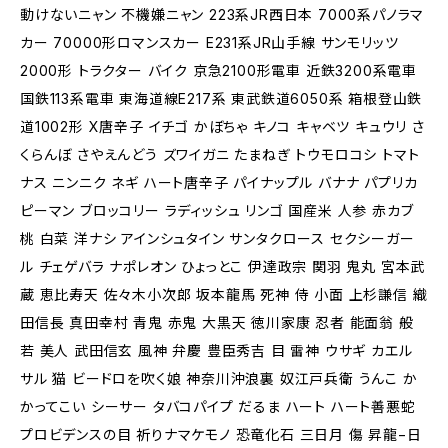
動けないニャン 不機嫌ニャン 223系JR西日本 7000系パノラマ
カー 70000形ロマンスカー E231系JR山手線 サンモリッツ
2000形 トラクター バイク 京急2100形電車 近鉄3200系電車
国鉄113系電車 東海道線E217系 東武鉄道6050系 箱根登山鉄
道1002形 X唐辛子 イチゴ かぼちゃ キノコ キャベツ キュウリ さ
くらんぼ さやえんどう ズワイガニ たまねぎ トウモロコシ トマト
ナス ニンニク ネギ ハート唐辛子 パイナップル バナナ パプリカ
ピーマン ブロッコリー ラディッシュ リンゴ 国産米 人参 赤カブ
桃 白菜 洋ナシ アインシュタイン サンタクロース セクシーガー
ル チェゲバラ ナポレオン ひょっとこ 伊達政宗 関羽 鬼丸 宮本武
蔵 恵比寿天 佐々木小次郎 坂本龍馬 死神 侍 小面 上杉謙信 織
田信長 真田幸村 青鬼 赤鬼 大黒天 徳川家康 忍者 能面翁 般
若 美人 武田信玄 風神 弁慶 豊臣秀吉 目 雷神 ウサギ カエル
サル 猫 ビードロを吹く娘 神奈川沖浪裏 奴江戸兵衛 うんこ か
かってこい シーサー タバコパイプ だるま ハート ハート善悪蛇
プロビデンスの目 祈りナマケモノ 恐竜化石 三日月 傷 昇龍−日