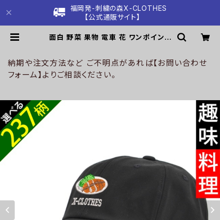
福岡発-刺繍の森X-CLOTHES
【公式通販サイト】
面白 野菜 果物 電車 花 ワンポイント
刺繍 つばが長く深め 帽子 ロングバイ
ザー キャップ メンズ レディース 雑貨
グッズ 自社ブランド 柄 クリスマス or
納期や注文方法など ご不明点があれば【お問い合わせ
i-a-cap51-b09-s | 刺繍の森X-C
フォーム】よりご相談ください。
LOTHES【公式通販サイト】