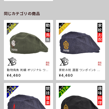
ズ レディース 雑貨 グッズ 自社
ブランド 柄 クリスマス ori-a-c
ap51-b09-s
同じカテゴリの商品
動物鳥魚 刺繍 オリジナル ワン
家紋お祝 還暦 ワンポイント 刺
ポイント 帽子 コットン ハンチン
繍 帽子 コットン ハンチング メ
¥4,460
¥4,460
グ メンズ レディース インナーメ
ンズ レディース インナーメッシ
ッシュ 雑貨 グッズ 自社ブランド
ュ 雑貨 グッズ 自社ブランド 柄
柄 馬 豚 魚 クリスマス ori-a-c
丸に 五瓜 桔梗 巴 藤 羽 菱 唐
ap68-b06-s
花 木瓜 蔦 桐 クリスマス ori-a
-cap68-b07-s