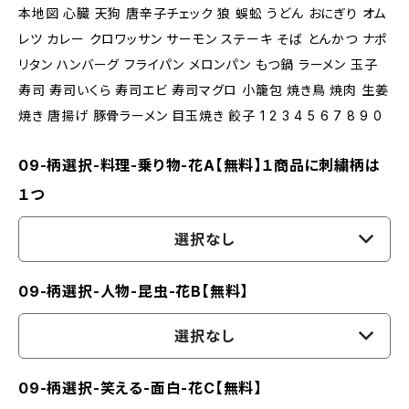
本地図 心臓 天狗 唐辛子チェック 狼 蜈蚣 うどん おにぎり オム
レツ カレー クロワッサン サーモン ステーキ そば とんかつ ナポ
リタン ハンバーグ フライパン メロンパン もつ鍋 ラーメン 玉子
寿司 寿司いくら 寿司エビ 寿司マグロ 小籠包 焼き鳥 焼肉 生姜
焼き 唐揚げ 豚骨ラーメン 目玉焼き 餃子 1 2 3 4 5 6 7 8 9 0
09-柄選択-料理-乗り物-花A【無料】１商品に刺繍柄は
１つ
選択なし
09-柄選択-人物-昆虫-花B【無料】
選択なし
09-柄選択-笑える-面白-花C【無料】