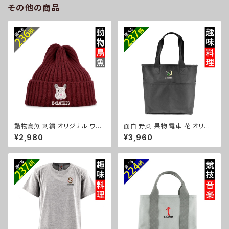
その他の商品
cap68-b10-s
動物鳥魚 刺繍 オリジナル ワン
面白 野菜 果物 電車 花 オリジ
ポイント ニット キャップ ワッチ
ナル 刺繍 ワンポイント ナイロ
¥2,980
¥3,960
リブニット 帽子 ニット帽 リブ編
ン トートバッグ メンズ ハンドバ
み メンズ レディース 秋冬 自社
ッグ 自社ブランド ロゴ グッズ
ブランド ロゴ グッズ 柄 おしゃ
柄 ori-a-bag52-b09-s
れ プレゼント 馬 鳥 インコ 文鳥
パンダ 魚 動物 ori-a-cap25-
b06-s