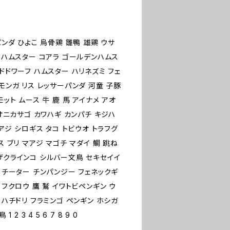
パンダ ひよこ 烏骨鶏 雛鴨 雄鶏 ウサ
クマハムスター コアラ ゴールデンハムス
ドドワーフ ハムスター ハリネズミ フェ
モンガ リス レッサーパンダ 河童 子豚
ット ムース 牛 鹿 馬 アイナメ アオ
 オニカサゴ カワハギ カンパチ キジハ
アジ シロギス タコ トビウオ トラフグ
 ブリ マアジ マゴチ マダイ 鯛 跳ね
ザクラインコ シルバー文鳥 セキセイイ
 チーター チンパンジー フェネックギ
 フクロウ 鷹 鷲 イワトビペンギン ウ
 ハチドリ フラミンゴ ペンギン ホシガ
 3 4 5 6 7 8 9 0