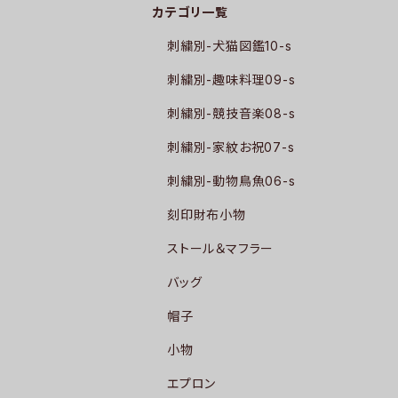
カテゴリ一覧
刺繍別-犬猫図鑑10-s
刺繍別-趣味料理09-s
刺繍別-競技音楽08-s
刺繍別-家紋お祝07-s
刺繍別-動物鳥魚06-s
刻印財布小物
ストール＆マフラー
バッグ
帽子
小物
エプロン