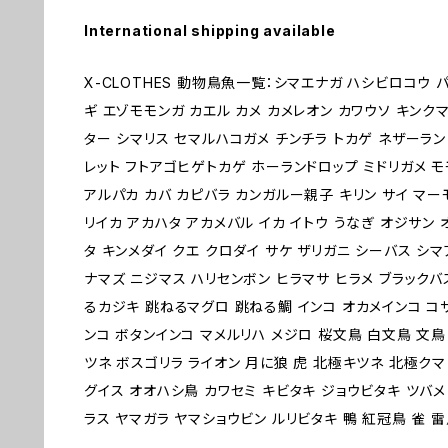
International shipping available
X-CLOTHES 動物鳥魚一覧：シマエナガ ハシビロコウ 
ギ エゾモモンガ カエル カメ カメレオン カワウソ キン
ター シマリス セマルハコガメ チンチラ トカゲ ネザーラン
レット フトアゴヒゲトカゲ ホーランドロップ ミドリガメ モ
アルパカ カバ カピバラ カンガルー親子 キリン サイ マーモ
リイカ アカハタ アカメバル イカ イトウ うなぎ オジサン
タ キンメダイ クエ クロダイ サケ ザリガニ シーバス シマ
ナマズ ニジマス ハリセンボン ヒラマサ ヒラメ ブラックバス
るカジキ 跳ねるマグロ 跳ねる鯛 インコ オカメインコ コ
ンコ ボタンインコ マメルリハ メジロ 桜文鳥 白文鳥 文鳥
ツネ ボスゴリラ ライオン 月に狼 虎 北極キツネ 北極クマ
グイス オオハシ鳥 カワセミ キビタキ ジョウビタキ ツバメ
ラス ヤマガラ ヤマショウビン ルリビタキ 鴨 紅冠鳥 雀 雷鳥 1 2