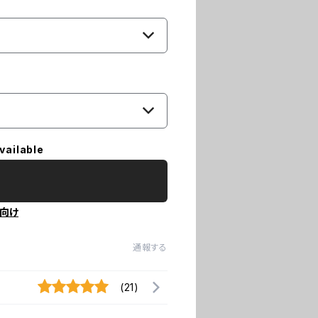
vailable
向け
通報する
(21)