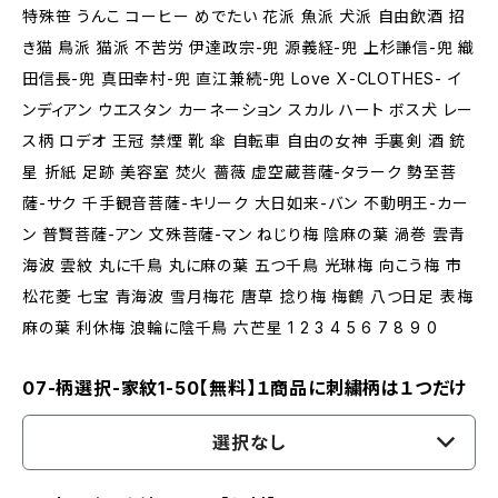
特殊笹 うんこ コーヒー めでたい 花派 魚派 犬派 自由飲酒 招
き猫 鳥派 猫派 不苦労 伊達政宗-兜 源義経-兜 上杉謙信-兜 織
田信長-兜 真田幸村-兜 直江兼続-兜 Love X-CLOTHES- イ
ンディアン ウエスタン カーネーション スカル ハート ボス犬 レー
ス柄 ロデオ 王冠 禁煙 靴 傘 自転車 自由の女神 手裏剣 酒 銃
星 折紙 足跡 美容室 焚火 薔薇 虚空蔵菩薩-タラーク 勢至菩
薩-サク 千手観音菩薩-キリーク 大日如来-バン 不動明王-カー
ン 普賢菩薩-アン 文殊菩薩-マン ねじり梅 陰麻の葉 渦巻 雲青
海波 雲紋 丸に千鳥 丸に麻の葉 五つ千鳥 光琳梅 向こう梅 市
松花菱 七宝 青海波 雪月梅花 唐草 捻り梅 梅鶴 八つ日足 表梅
麻の葉 利休梅 浪輪に陰千鳥 六芒星 1 2 3 4 5 6 7 8 9 0
07-柄選択-家紋1-50【無料】１商品に刺繍柄は１つだけ
選択なし