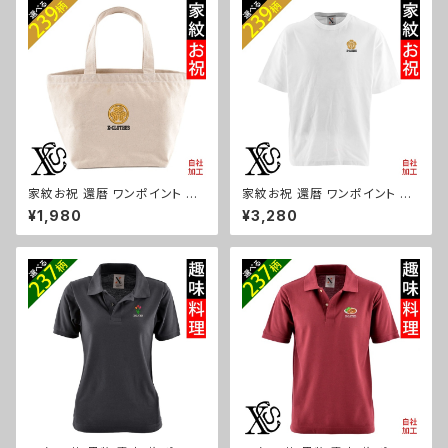
ザー パグ ori-am-tst6-g10-
ッグ 子供 柄 馬 鳥 豚 魚 グッズ
s
ori-aw-bag2-g06-s
家紋お祝 還暦 ワンポイント 刺
家紋お祝 還暦 ワンポイント 刺
繍 オリジナル ミニトートバッグ
繍 5.6オンス ビッグシルエット
¥1,980
¥3,280
レディース キッズ メンズ キャン
半袖 Tシャツ メンズ グッズ 白
バス 小さめ 帆布 おしゃれ トー
ホワイト カットソー 黒 ブラック
トバック ランチバッグ ミニバッグ
柄 丸に 五瓜 桔梗 巴 藤 羽 菱
子供 グッズ 柄 丸に 五瓜 桔梗
唐花 木瓜 蔦 桐 ori-am-tst6-
巴 藤 羽 菱 唐花 木瓜 蔦 桐 ori
g07-s
-aw-bag2-g07-s