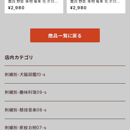
面白 野菜 果物 電車 花 ポロシ
面白 野菜 果物 電車 花 ポロシ
ャツ リアル 刺繍 プレゼント 半
ャツ リアル 刺繍 プレゼント 半
¥2,980
¥2,980
袖 レディース オリジナル 無地
袖 メンズ オリジナル 無地 ワン
ワンポイント ロゴ おしゃれ ゴル
ポイント ロゴ おしゃれ ゴルフ
フ 吸汗速乾 黒 紺 母の日 柄 グ
吸汗速乾 赤 ワイン 父の日 柄
ッズ ori-aw-poh2-b09-s
グッズ ori-am-poh2-r09-s
商品一覧に戻る
店内カテゴリ
刺繍別-犬猫図鑑10-s
刺繍別-趣味料理09-s
刺繍別-競技音楽08-s
刺繍別-家紋お祝07-s