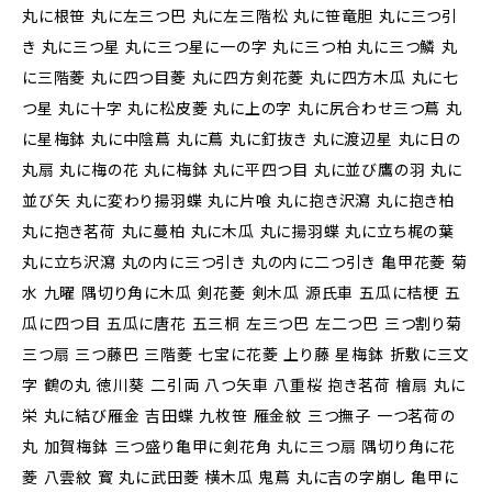
丸に根笹 丸に左三つ巴 丸に左三階松 丸に笹竜胆 丸に三つ引
き 丸に三つ星 丸に三つ星に一の字 丸に三つ柏 丸に三つ鱗 丸
に三階菱 丸に四つ目菱 丸に四方剣花菱 丸に四方木瓜 丸に七
つ星 丸に十字 丸に松皮菱 丸に上の字 丸に尻合わせ三つ蔦 丸
に星梅鉢 丸に中陰蔦 丸に蔦 丸に釘抜き 丸に渡辺星 丸に日の
丸扇 丸に梅の花 丸に梅鉢 丸に平四つ目 丸に並び鷹の羽 丸に
並び矢 丸に変わり揚羽蝶 丸に片喰 丸に抱き沢瀉 丸に抱き柏
丸に抱き茗荷 丸に蔓柏 丸に木瓜 丸に揚羽蝶 丸に立ち梶の葉
丸に立ち沢瀉 丸の内に三つ引き 丸の内に二つ引き 亀甲花菱 菊
水 九曜 隅切り角に木瓜 剣花菱 剣木瓜 源氏車 五瓜に桔梗 五
瓜に四つ目 五瓜に唐花 五三桐 左三つ巴 左二つ巴 三つ割り菊
三つ扇 三つ藤巴 三階菱 七宝に花菱 上り藤 星梅鉢 折敷に三文
字 鶴の丸 徳川葵 二引両 八つ矢車 八重桜 抱き茗荷 檜扇 丸に
栄 丸に結び雁金 吉田蝶 九枚笹 雁金紋 三つ撫子 一つ茗荷の
丸 加賀梅鉢 三つ盛り亀甲に剣花角 丸に三つ扇 隅切り角に花
菱 八雲紋 寳 丸に武田菱 横木瓜 鬼蔦 丸に吉の字崩し 亀甲に