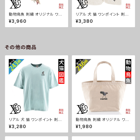
動物鳥魚 刺繍 オリジナル ワン
リアル 犬 猫 ワンポイント 刺繍
ポイント チェック ストール 大判
ティペット ストール レディース
¥3,960
¥3,380
レディース メンズ 雑貨 グッズ
暖かい おしゃれ マフラー 雑貨
自社ブランド 柄 馬 豚 魚 クリス
グッズ 自社ブランド 柄 柴犬 チ
マス ori-aw-st40-g06-s
ワワ シーズー シュナウザー パ
グ コーイケルホンディエ ビショ
ンフリーゼ クリスマス ori-aw-
その他の商品
st39-g10-s
リアル 犬 猫 ワンポイント 刺繍
動物鳥魚 刺繍 オリジナル ワン
5.6オンス ビッグシルエット 半
ポイントミニトートバッグ レディ
¥3,280
¥1,980
袖 Tシャツ メンズ グッズ 白 ホ
ース キッズ メンズ キャンバス オ
ワイト カットソー 黒 ブラック 柄
リジナル 小さめ 帆布 おしゃれ
柴犬 チワワ シーズー シュナウ
トートバック ランチバッグ ミニバ