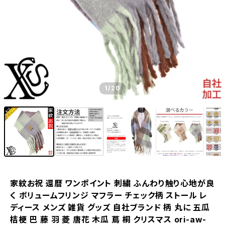
1
/20
家紋お祝 還暦 ワンポイント 刺繍 ふんわり触り心地が良
く ボリュームフリンジ マフラー チェック柄 ストール レ
ディース メンズ 雑貨 グッズ 自社ブランド 柄 丸に 五瓜
桔梗 巴 藤 羽 菱 唐花 木瓜 蔦 桐 クリスマス ori-aw-