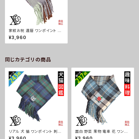
家紋お祝 還暦 ワンポイント 刺
繍 ふんわり触り心地が良く ボリ
¥3,960
ュームフリンジ マフラー チェッ
ク柄 ストール レディース メンズ
雑貨 グッズ 自社ブランド 柄 丸
に 五瓜 桔梗 巴 藤 羽 菱 唐花
木瓜 蔦 桐 クリスマス ori-aw-
同じカテゴリの商品
st32-g07-s
リアル 犬 猫 ワンポイント 刺繍
面白 野菜 果物 電車 花 ワンポ
チェック ストール 大判 レディー
イント 刺繍 チェック ストール 大
¥3,960
¥3,960