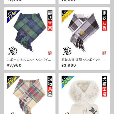
ス メンズ 雑貨 グッズ 自社ブラ
判 レディース メンズ 雑貨 グッ
ンド 柄 柴犬 チワワ シーズー シ
ズ 自社ブランド 柄 クリスマス o
ュナウザー パグ コーイケルホン
ri-aw-st40-g09-s
ディエ ビションフリーゼ クリス
マス ori-aw-st40-g10-s
スポーツ シルエット ワンポイン
家紋お祝 還暦 ワンポイント 刺
ト 刺繍 チェック ストール 大判
繍 チェック ストール 大判 レディ
¥3,960
¥3,960
レディース メンズ 雑貨 グッズ
ース メンズ 雑貨 グッズ 自社ブ
自社ブランド 卒業 記念品 部活
ランド 柄 丸に 五瓜 桔梗 巴 藤
卒団 サッカー バスケ テニス 誕
羽 菱 唐花 木瓜 蔦 桐 クリスマ
生日 クリスマス ori-aw-st40-
ス ori-aw-st40-g07-s
g08-s