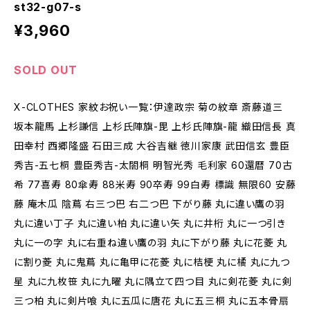
st32-g07-s
¥3,960
SOLD OUT
X-CLOTHES 家紋お祝い一覧：伊達政宗 菊の紋章 斎藤道三
坂本龍馬 上杉謙信 上杉氏陣旗-毘 上杉氏陣旗-龍 織田信長 真
田幸村 西郷隆盛 石田三成 大谷吉継 徳川家康 武田信玄 豊臣
秀吉-五七桐 豊臣秀吉-太閤桐 明智光秀 毛利家 60還暦 70古
希 77喜寿 80傘寿 88米寿 90卒寿 99白寿 標識 無限60 安藤
藤 庵木瓜 陰蔦 右三つ巴 右二つ巴 下がり藤 丸に違い鷹の羽
丸に違い丁子 丸に違い柏 丸に違い矢 丸に井桁 丸に一つ引き
丸に一の字 丸に右重ね違い鷹の羽 丸に下がり藤 丸に花菱 丸
に割り菱 丸に鬼蔦 丸に亀甲に花菱 丸に桔梗 丸に橘 丸に九つ
星 丸に九枚笹 丸に九曜 丸に隅立て四つ目 丸に剣花菱 丸に剣
三つ柏 丸に剣片喰 丸に五瓜に唐花 丸に五三桐 丸に五本骨扇