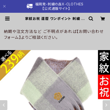
福岡発-刺繍の森X-CLOTHES
【公式通販サイト】
家紋お祝 還暦 ワンポイント 刺繍 ふ
んわり触り心地が良く ボリュームフリ
ンジ マフラー チェック柄 ストール レ
ディース メンズ 雑貨 グッズ 自社ブラ
納期や注文方法など ご不明点があれば【お問い合わせ
ンド 柄 丸に 五瓜 桔梗 巴 藤 羽 菱 唐
フォーム】よりご相談ください。
花 木瓜 蔦 桐 クリスマス ori-aw-st
32-g07-s | 刺繍の森X-CLOTHE
S【公式通販サイト】