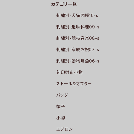
カテゴリ一覧
刺繍別-犬猫図鑑10-s
刺繍別-趣味料理09-s
刺繍別-競技音楽08-s
刺繍別-家紋お祝07-s
刺繍別-動物鳥魚06-s
刻印財布小物
ストール＆マフラー
バッグ
帽子
小物
エプロン