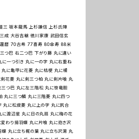
藤道三 坂本龍馬 上杉謙信 上杉氏陣
田三成 大谷吉継 徳川家康 武田信玄
暦 70古希 77喜寿 80傘寿 88米
 右三つ巴 右二つ巴 下がり藤 丸に違い
丸に一つ引き 丸に一の字 丸に右重ね
 丸に亀甲に花菱 丸に桔梗 丸に橘
に剣花菱 丸に剣三つ柏 丸に剣片喰 丸
左三つ巴 丸に左三階松 丸に笹竜胆
柏 丸に三つ鱗 丸に三階菱 丸に四つ
字 丸に松皮菱 丸に上の字 丸に尻合
丸に渡辺星 丸に日の丸扇 丸に梅の花
に変わり揚羽蝶 丸に片喰 丸に抱き沢
羽蝶 丸に立ち梶の葉 丸に立ち沢瀉 丸