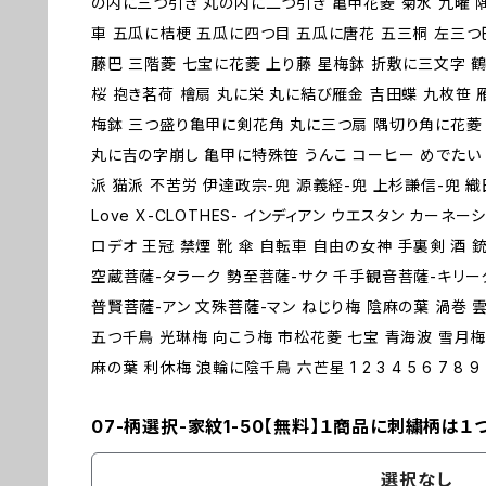
の内に三つ引き 丸の内に二つ引き 亀甲花菱 菊水 九曜 
車 五瓜に桔梗 五瓜に四つ目 五瓜に唐花 五三桐 左三つ
藤巴 三階菱 七宝に花菱 上り藤 星梅鉢 折敷に三文字 鶴
桜 抱き茗荷 檜扇 丸に栄 丸に結び雁金 吉田蝶 九枚笹 
梅鉢 三つ盛り亀甲に剣花角 丸に三つ扇 隅切り角に花菱 
丸に吉の字崩し 亀甲に特殊笹 うんこ コーヒー めでたい 
派 猫派 不苦労 伊達政宗-兜 源義経-兜 上杉謙信-兜 
Love X-CLOTHES- インディアン ウエスタン カーネ
ロデオ 王冠 禁煙 靴 傘 自転車 自由の女神 手裏剣 酒 銃
空蔵菩薩-タラーク 勢至菩薩-サク 千手観音菩薩-キリー
普賢菩薩-アン 文殊菩薩-マン ねじり梅 陰麻の葉 渦巻 
五つ千鳥 光琳梅 向こう梅 市松花菱 七宝 青海波 雪月梅
麻の葉 利休梅 浪輪に陰千鳥 六芒星 1 2 3 4 5 6 7 8 9 
07-柄選択-家紋1-50【無料】１商品に刺繍柄は１
選択なし