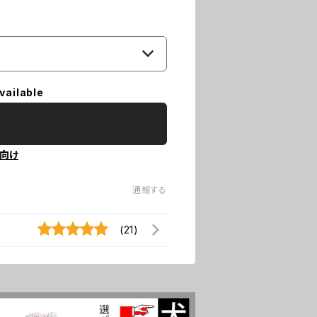
vailable
向け
通報する
(21)