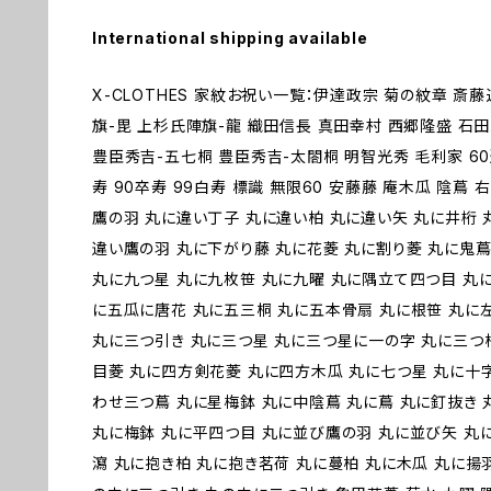
International shipping available
X-CLOTHES 家紋お祝い一覧：伊達政宗 菊の紋章 斎
旗-毘 上杉氏陣旗-龍 織田信長 真田幸村 西郷隆盛 石
豊臣秀吉-五七桐 豊臣秀吉-太閤桐 明智光秀 毛利家 60還
寿 90卒寿 99白寿 標識 無限60 安藤藤 庵木瓜 陰蔦
鷹の羽 丸に違い丁子 丸に違い柏 丸に違い矢 丸に井桁 
違い鷹の羽 丸に下がり藤 丸に花菱 丸に割り菱 丸に鬼蔦
丸に九つ星 丸に九枚笹 丸に九曜 丸に隅立て四つ目 丸
に五瓜に唐花 丸に五三桐 丸に五本骨扇 丸に根笹 丸に
丸に三つ引き 丸に三つ星 丸に三つ星に一の字 丸に三つ
目菱 丸に四方剣花菱 丸に四方木瓜 丸に七つ星 丸に十
わせ三つ蔦 丸に星梅鉢 丸に中陰蔦 丸に蔦 丸に釘抜き 
丸に梅鉢 丸に平四つ目 丸に並び鷹の羽 丸に並び矢 丸
瀉 丸に抱き柏 丸に抱き茗荷 丸に蔓柏 丸に木瓜 丸に揚