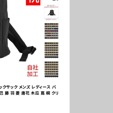
ックサック メンズ レディース バ
 藤 羽 菱 唐花 木瓜 蔦 桐 クリ