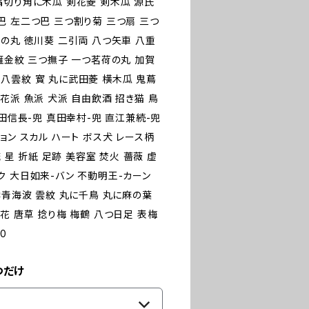
隅切り角に木瓜 剣花菱 剣木瓜 源氏
巴 左二つ巴 三つ割り菊 三つ扇 三つ
の丸 徳川葵 二引両 八つ矢車 八重
雁金紋 三つ撫子 一つ茗荷の丸 加賀
八雲紋 寳 丸に武田菱 横木瓜 鬼蔦
花派 魚派 犬派 自由飲酒 招き猫 鳥
織田信長-兜 真田幸村-兜 直江兼続-兜
ーション スカル ハート ボス犬 レース柄
 星 折紙 足跡 美容室 焚火 薔薇 虚
ク 大日如来-バン 不動明王-カーン
雲青海波 雲紋 丸に千鳥 丸に麻の葉
花 唐草 捻り梅 梅鶴 八つ日足 表梅
0
つだけ