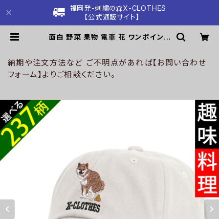
福岡発-刺繍の森X-CLOTHES
【公式通販サイト】
面白 野菜 果物 電車 花 ワンポイント
刺繍 ウオッシュ加工 大人 大きいサイ
ズ 帽子 メンズ キャップ レディース ロ
ーキャップ 雑貨 グッズ 自社ブランド
納期や注文方法など ご不明点があれば【お問い合わせ
柄 クリスマス ori-a-cap56-g09-
フォーム】よりご相談ください。
s | 刺繍の森X-CLOTHES【公式通
販サイト】