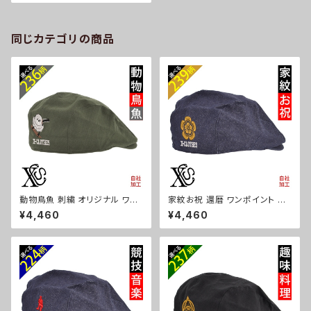
プ レディース ローキャップ 雑貨
グッズ 自社ブランド 柄 クリスマ
ス ori-a-cap56-g09-s
同じカテゴリの商品
動物鳥魚 刺繍 オリジナル ワン
家紋お祝 還暦 ワンポイント 刺
ポイント 帽子 コットン ハンチン
繍 帽子 コットン ハンチング メ
¥4,460
¥4,460
グ メンズ レディース インナーメ
ンズ レディース インナーメッシ
ッシュ 雑貨 グッズ 自社ブランド
ュ 雑貨 グッズ 自社ブランド 柄
柄 馬 豚 魚 クリスマス ori-a-c
丸に 五瓜 桔梗 巴 藤 羽 菱 唐
ap68-b06-s
花 木瓜 蔦 桐 クリスマス ori-a
-cap68-b07-s