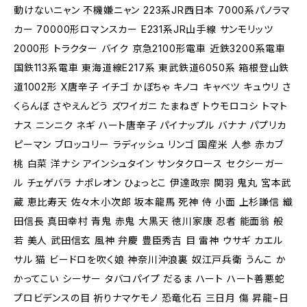
動けないニャン 不機嫌ニャン 223系JR西日本 7000系パノラマ
カー 70000形ロマンスカー E231系JR山手線 サンモリッツ
2000形 トラクター バイク 京急2100形電車 近鉄3200系電車
国鉄113系電車 東海道線E217系 東武鉄道6050系 箱根登山鉄
道1002形 X唐辛子 イチゴ かぼちゃ キノコ キャベツ キュウリ さ
くらんぼ さやえんどう ズワイガニ たまねぎ トウモロコシ トマト
ナス ニンニク ネギ ハート唐辛子 パイナップル バナナ パプリカ
ピーマン ブロッコリー ラディッシュ リンゴ 国産米 人参 赤カブ
桃 白菜 洋ナシ アインシュタイン サンタクロース セクシーガー
ル チェゲバラ ナポレオン ひょっとこ 伊達政宗 関羽 鬼丸 宮本武
蔵 恵比寿天 佐々木小次郎 坂本龍馬 死神 侍 小面 上杉謙信 織
田信長 真田幸村 青鬼 赤鬼 大黒天 徳川家康 忍者 能面翁 般
若 美人 武田信玄 風神 弁慶 豊臣秀吉 目 雷神 ウサギ カエル
サル 猫 ビードロを吹く娘 神奈川沖浪裏 奴江戸兵衛 うんこ か
かってこい シーサー タバコパイプ だるま ハート ハート善悪蛇
プロビデンスの目 祈りナマケモノ 恐竜化石 三日月 傷 昇龍−日