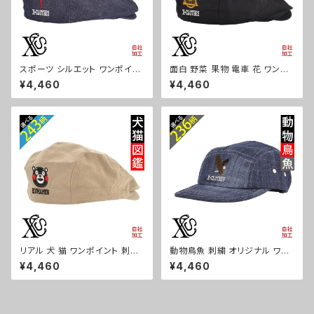
スポーツ シルエット ワンポイン
面白 野菜 果物 電車 花 ワンポ
ト 刺繍 帽子 コットン ハンチン
イント 刺繍 帽子 コットン ハン
¥4,460
¥4,460
グ メンズ レディース インナーメ
チング メンズ レディース インナ
ッシュ 雑貨 グッズ 自社ブランド
ーメッシュ 雑貨 グッズ 自社ブラ
卒業 記念品 部活 卒団 サッカー
ンド 柄 クリスマス ori-a-cap6
バスケ テニス 誕生日 クリスマ
8-b09-s
ス ori-a-cap68-b08-s
リアル 犬 猫 ワンポイント 刺繍
動物鳥魚 刺繍 オリジナル ワン
帽子 コットン ハンチング メンズ
ポイント デニム ジェットキャップ
¥4,460
¥4,460
レディース インナーメッシュ 雑
ウォッシュ加工 帽子 メンズ レデ
貨 グッズ 自社ブランド 柄 柴犬
ィース ピグメント 雑貨 グッズ 自
チワワ シーズー シュナウザー
社ブランド 柄 馬 豚 魚 クリスマ
パグ コーイケルホンディエ ビシ
ス ori-a-cap69-b06-s
ョンフリーゼ クリスマス ori-a-