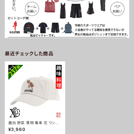
最近チェックした商品
面白 野菜 果物 電車 花 ワンポ
イント 刺繍 ウオッシュ加工 大人
¥3,960
大きいサイズ 帽子 メンズ キャッ