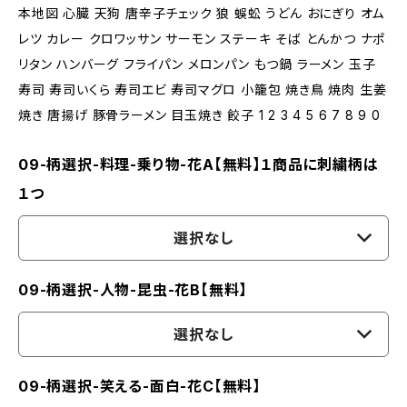
本地図 心臓 天狗 唐辛子チェック 狼 蜈蚣 うどん おにぎり オム
レツ カレー クロワッサン サーモン ステーキ そば とんかつ ナポ
リタン ハンバーグ フライパン メロンパン もつ鍋 ラーメン 玉子
寿司 寿司いくら 寿司エビ 寿司マグロ 小籠包 焼き鳥 焼肉 生姜
焼き 唐揚げ 豚骨ラーメン 目玉焼き 餃子 1 2 3 4 5 6 7 8 9 0
09-柄選択-料理-乗り物-花A【無料】１商品に刺繍柄は
１つ
選択なし
09-柄選択-人物-昆虫-花B【無料】
選択なし
09-柄選択-笑える-面白-花C【無料】