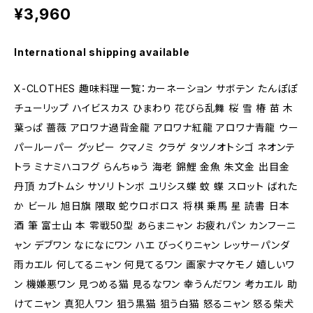
¥3,960
International shipping available
X-CLOTHES 趣味料理一覧：カーネーション サボテン たんぽぽ
チューリップ ハイビスカス ひまわり 花びら乱舞 桜 雪 椿 苗 木
葉っぱ 薔薇 アロワナ過背金龍 アロワナ紅龍 アロワナ青龍 ウー
パールーパー グッピー クマノミ クラゲ タツノオトシゴ ネオンテ
トラ ミナミハコフグ らんちゅう 海老 錦鯉 金魚 朱文金 出目金
丹頂 カブトムシ サソリ トンボ ユリシス蝶 蚊 蝶 スロット ばれた
か ビール 旭日旗 隈取 蛇ウロボロス 将棋 乗馬 星 読書 日本
酒 筆 富士山 本 零戦50型 あらまニャン お疲れパン カンフーニ
ャン デブワン なになにワン ハエ びっくりニャン レッサーパンダ
雨カエル 何してるニャン 何見てるワン 画家ナマケモノ 嬉しいワ
ン 機嫌悪ワン 見つめる猫 見るなワン 幸うんだワン 考カエル 助
けてニャン 真犯人ワン 狙う黒猫 狙う白猫 怒るニャン 怒る柴犬