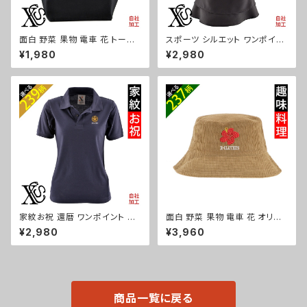
面白 野菜 果物 電車 花 トート
スポーツ シルエット ワンポイン
バッグ リアル 刺繍 プレゼント
ト 刺繍 エプロン ワンピース レ
¥1,980
¥2,980
ワンポイント ミニトートバッグ レ
ディース 撥水加工 おしゃれ か
ディース キッズ メンズ キャンバ
わいい フリル ティアード フレア
ス オリジナル 小さめ 帆布 おし
ギフト 母の日 保育士 カフェ サ
ゃれ トートバック ランチバッグ
ロン リボン ブラック 黒 グッズ
ミニ 子供 柄 グッズ ori-aw-ba
文字 面白い おもしろ 卒団 記念
g2-b09-s
品 部活 卒業 ori-a-tao13-b0
8-s
家紋お祝 還暦 ワンポイント 刺
面白 野菜 果物 電車 花 オリジ
繍 オリジナル 半袖 ポロシャツ
ナル 刺繍 ワンポイント コーデュ
¥2,980
¥3,960
レディース 無地 ロゴ おしゃれ
ロイ バケットハット メンズ レデ
ゴルフ 吸汗速乾 黒 ブラック ネ
ィース 帽子 自社ブランド ロゴ
イビー 紺 母の日 グッズ 柄 丸
グッズ 柄 ori-a-cap39-b09-
に 五瓜 桔梗 巴 藤 羽 菱 唐花
s
木瓜 蔦 桐 織田信長 徳川家康
ori-aw-poh2-b07-s
商品一覧に戻る