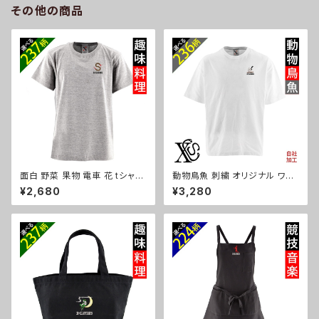
その他の商品
cap68-b10-s
面白 野菜 果物 電車 花 tシャツ
動物鳥魚 刺繍 オリジナル ワン
リアル 刺繍 プレゼント 5.6oz
ポイント 5.6オンス ビッグシル
¥2,680
¥3,280
オリジナル 半袖 Tシャツ メンズ
エット 半袖 Tシャツ メンズ グッ
ワンポイント ロゴ おしゃれ 無
ズ 白 ホワイト カットソー 柄 馬
地 カットソー 和柄 グッズ ori-a
豚 魚 ori-am-tst6-g06-s
m-tst2-g09-s