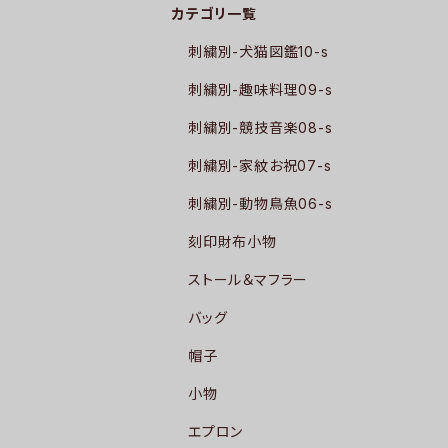
カテゴリ一覧
刺繍別-犬猫図鑑10-s
刺繍別-趣味料理09-s
刺繍別-競技音楽08-s
刺繍別-家紋お祝07-s
刺繍別-動物鳥魚06-s
刻印財布小物
ストール＆マフラー
バッグ
帽子
小物
エプロン