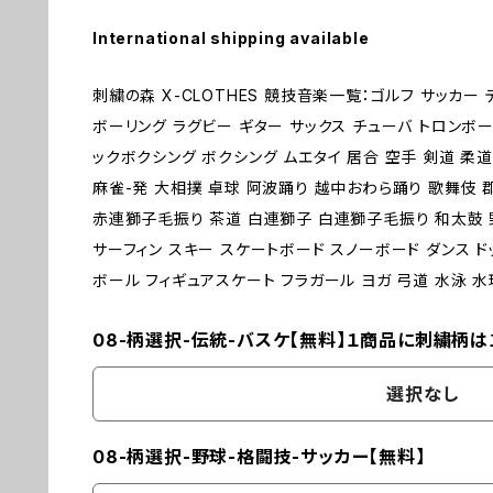
International shipping available
刺繍の森 X-CLOTHES 競技音楽一覧：ゴルフ サッカー
ボーリング ラグビー ギター サックス チューバ トロンボー
ックボクシング ボクシング ムエタイ 居合 空手 剣道 柔道
麻雀-発 大相撲 卓球 阿波踊り 越中おわら踊り 歌舞伎
赤連獅子毛振り 茶道 白連獅子 白連獅子毛振り 和太鼓 野
サーフィン スキー スケートボード スノーボード ダンス ド
ボール フィギュアスケート フラガール ヨガ 弓道 水泳 水球 体操 
08-柄選択-伝統-バスケ【無料】１商品に刺繍柄は
選択なし
08-柄選択-野球-格闘技-サッカー【無料】