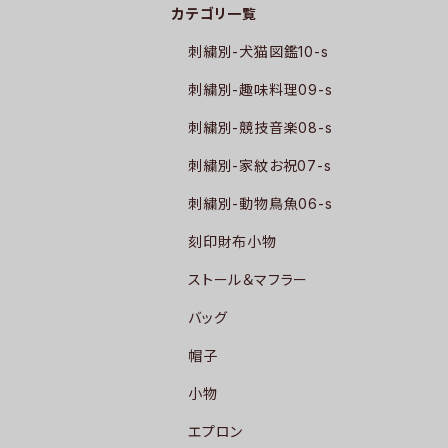
カテゴリ一覧
刺繍別-犬猫図鑑10-s
刺繍別-趣味料理09-s
刺繍別-競技音楽08-s
刺繍別-家紋お祝07-s
刺繍別-動物鳥魚06-s
刻印財布小物
ストール＆マフラー
バッグ
帽子
小物
エプロン