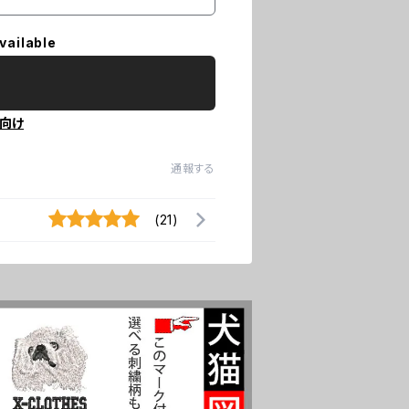
vailable
向け
通報する
(21)