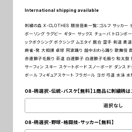
International shipping available
刺繍の森 X-CLOTHES 競技音楽一覧：ゴルフ サッカー
ボーリング ラグビー ギター サックス チューバ トロンボー
ックボクシング ボクシング ムエタイ 居合 空手 剣道 柔道
麻雀-発 大相撲 卓球 阿波踊り 越中おわら踊り 歌舞伎
赤連獅子毛振り 茶道 白連獅子 白連獅子毛振り 和太鼓 野
サーフィン スキー スケートボード スノーボード ダンス ド
ボール フィギュアスケート フラガール ヨガ 弓道 水泳 水球 体操 
08-柄選択-伝統-バスケ【無料】１商品に刺繍柄は
選択なし
08-柄選択-野球-格闘技-サッカー【無料】