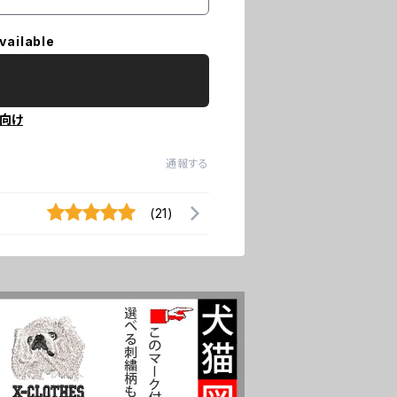
vailable
向け
通報する
(21)