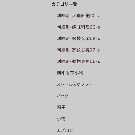
カテゴリ一覧
刺繍別-犬猫図鑑10-s
刺繍別-趣味料理09-s
刺繍別-競技音楽08-s
刺繍別-家紋お祝07-s
刺繍別-動物鳥魚06-s
刻印財布小物
ストール＆マフラー
バッグ
帽子
小物
エプロン