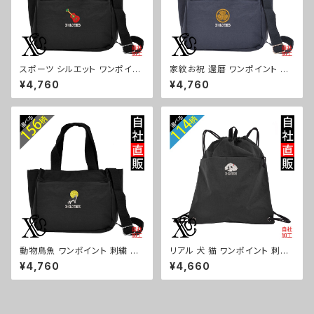
スポーツ シルエット ワンポイン
家紋お祝 還暦 ワンポイント 刺
ト 刺繍トート ショルダーバッグ
繍トート ショルダーバッグ カジ
¥4,760
¥4,760
カジュアル 軽量 レディース メン
ュアル 軽量 レディース メンズ
ズ 雑貨 グッズ 自社ブランド 柄
雑貨 グッズ 自社ブランド 柄 丸
卒業 記念品 部活 野球 サッカー
に 五瓜 桔梗 巴 藤 羽 菱 唐花
バスケ テニス 和太鼓 大相撲 or
木瓜 蔦 桐 ロゴ スカル ori-a-b
i-a-bg181-b08-s
g181-b07-s
動物鳥魚 ワンポイント 刺繍 ト
リアル 犬 猫 ワンポイント 刺繍
ート ショルダーバッグ カジュア
撥水 ナイロン ナップサック メン
¥4,760
¥4,660
ル 軽量 レディース メンズ 雑貨
ズ 大容量 ジム サブバッグ レデ
グッズ 自社ブランド 柄 馬 豚 魚
ィース 雑貨 グッズ 自社ブランド
シマエナガ ハリネズミ レッサー
柄 ギフト 柴犬 チワワ シーズー
パンダ 文鳥 インコ ori-a-bg1
シュナウザー パグ ビションフリ
81-b06-s
ーゼ ori-a-bg180-b10-s