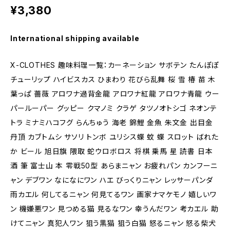
¥3,380
International shipping available
X-CLOTHES 趣味料理一覧：カーネーション サボテン たんぽぽ
チューリップ ハイビスカス ひまわり 花びら乱舞 桜 雪 椿 苗 木
葉っぱ 薔薇 アロワナ過背金龍 アロワナ紅龍 アロワナ青龍 ウー
パールーパー グッピー クマノミ クラゲ タツノオトシゴ ネオンテ
トラ ミナミハコフグ らんちゅう 海老 錦鯉 金魚 朱文金 出目金
丹頂 カブトムシ サソリ トンボ ユリシス蝶 蚊 蝶 スロット ばれた
か ビール 旭日旗 隈取 蛇ウロボロス 将棋 乗馬 星 読書 日本
酒 筆 富士山 本 零戦50型 あらまニャン お疲れパン カンフーニ
ャン デブワン なになにワン ハエ びっくりニャン レッサーパンダ
雨カエル 何してるニャン 何見てるワン 画家ナマケモノ 嬉しいワ
ン 機嫌悪ワン 見つめる猫 見るなワン 幸うんだワン 考カエル 助
けてニャン 真犯人ワン 狙う黒猫 狙う白猫 怒るニャン 怒る柴犬