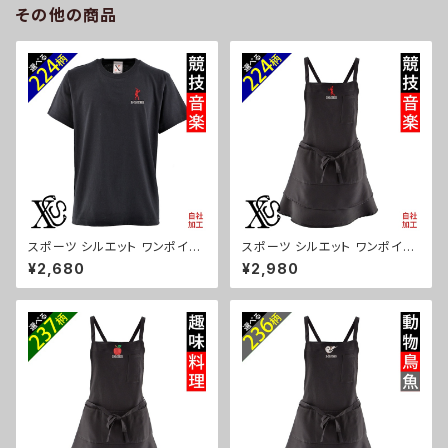
その他の商品
スポーツ シルエット ワンポイン
スポーツ シルエット ワンポイン
ト 刺繍 プレゼント 5.6oz オリ
ト 刺繍 エプロン ワンピース レ
¥2,680
¥2,980
ジナル 半袖 Tシャツ メンズ ロ
ディース 撥水加工 おしゃれ か
ゴ おしゃれ tシャツ 無地 カット
わいい フリル ティアード フレア
ソー 和柄 黒 ブラック ネイビー
ギフト 母の日 保育士 カフェ サ
紺 自社ブランド 父の日 お祭り
ロン リボン ブラック 黒 グッズ
トップス グッズ 文字 面白い お
文字 面白い おもしろ 卒団 記念
もしろ 卒団 記念品 部活 卒業 o
品 部活 卒業 ori-a-tao13-b0
ri-am-tst2-b08-s
8-s