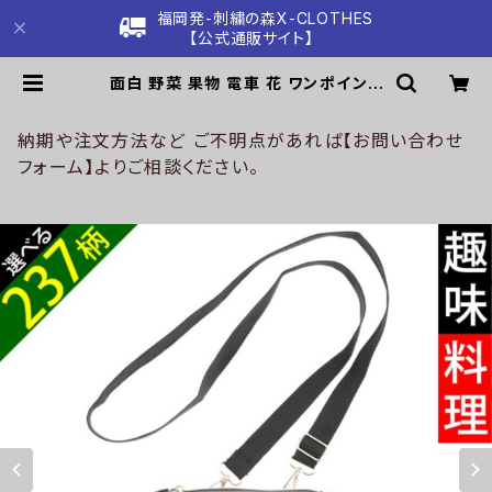
福岡発-刺繍の森X-CLOTHES
【公式通販サイト】
面白 野菜 果物 電車 花 ワンポイント
刺繍 ミニ ショルダーバッグ レディー
ス おしゃれ マルチ ツールポーチ スマ
ホ 雑貨 グッズ 自社ブランド 柄 クリ
納期や注文方法など ご不明点があれば【お問い合わせ
スマス ori-a-bg120-b09-s | 刺
フォーム】よりご相談ください。
繍の森X-CLOTHES【公式通販サイ
ト】