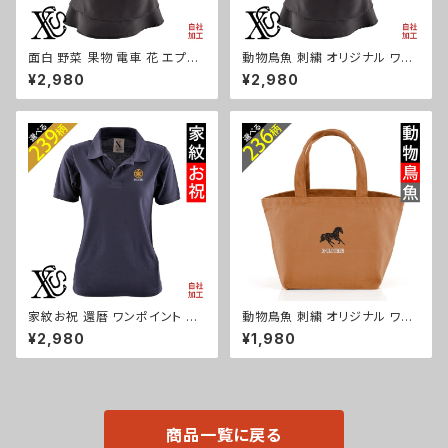
面白 野菜 果物 電車 花 エプロ
動物鳥魚 刺繍 オリジナル ワン
ン リアル 刺繍 プレゼント ワン
ポイント エプロン プレゼント ワ
¥2,980
¥2,980
ポイント ワンピース レディース
ンピース レディース 撥水加工
撥水加工 おしゃれ かわいい フ
おしゃれ かわいい フリル ティア
リル ティアード フレア ギフト 母
ード フレア ギフト 母の日 保育
の日 保育士 カフェ サロン 黒
士 カフェ サロン ブラック 柄 馬
柄 グッズ ori-a-tao13-b09-s
鳥 豚 魚 グッズ ori-a-tao13-b
06-s
家紋お祝 還暦 ワンポイント 刺
動物鳥魚 刺繍 オリジナル ワン
繍 オリジナル 半袖 ポロシャツ
ポイントミニトートバッグ レディ
¥2,980
¥1,980
レディース 無地 ロゴ おしゃれ
ース キッズ メンズ キャンバス オ
ゴルフ 吸汗速乾 黒 ブラック ネ
リジナル 小さめ 帆布 おしゃれ
イビー 紺 母の日 グッズ 柄 丸
トートバック ランチバッグ ミニ
に 五瓜 桔梗 巴 藤 羽 菱 唐花
子供 柄 馬 鳥 豚 魚 グッズ ori-
木瓜 蔦 桐 織田信長 徳川家康
aw-bag2-b06-s
ori-aw-poh2-b07-s
商品一覧に戻る