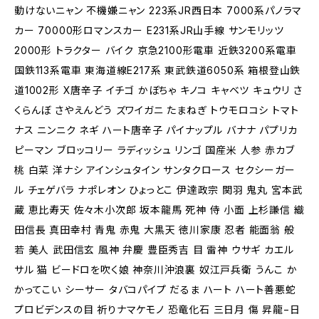
動けないニャン 不機嫌ニャン 223系JR西日本 7000系パノラマ
カー 70000形ロマンスカー E231系JR山手線 サンモリッツ
2000形 トラクター バイク 京急2100形電車 近鉄3200系電車
国鉄113系電車 東海道線E217系 東武鉄道6050系 箱根登山鉄
道1002形 X唐辛子 イチゴ かぼちゃ キノコ キャベツ キュウリ さ
くらんぼ さやえんどう ズワイガニ たまねぎ トウモロコシ トマト
ナス ニンニク ネギ ハート唐辛子 パイナップル バナナ パプリカ
ピーマン ブロッコリー ラディッシュ リンゴ 国産米 人参 赤カブ
桃 白菜 洋ナシ アインシュタイン サンタクロース セクシーガー
ル チェゲバラ ナポレオン ひょっとこ 伊達政宗 関羽 鬼丸 宮本武
蔵 恵比寿天 佐々木小次郎 坂本龍馬 死神 侍 小面 上杉謙信 織
田信長 真田幸村 青鬼 赤鬼 大黒天 徳川家康 忍者 能面翁 般
若 美人 武田信玄 風神 弁慶 豊臣秀吉 目 雷神 ウサギ カエル
サル 猫 ビードロを吹く娘 神奈川沖浪裏 奴江戸兵衛 うんこ か
かってこい シーサー タバコパイプ だるま ハート ハート善悪蛇
プロビデンスの目 祈りナマケモノ 恐竜化石 三日月 傷 昇龍−日