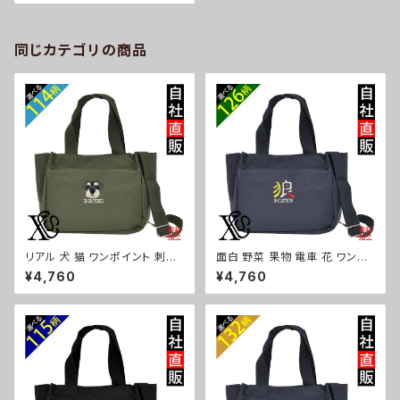
ツールポーチ スマホ 雑貨 グッ
ズ 自社ブランド 柄 クリスマス o
ri-a-bg120-b09-s
同じカテゴリの商品
リアル 犬 猫 ワンポイント 刺繍
面白 野菜 果物 電車 花 ワンポ
トート ショルダーバッグ カジュ
イント 刺繍トート ショルダーバ
¥4,760
¥4,760
アル 軽量 レディース メンズ 雑
ッグ カジュアル 軽量 レディース
貨 グッズ 自社ブランド 柄 ギフト
メンズ 雑貨 グッズ 自社ブランド
柴犬 チワワ シーズー シュナウ
柄 トマト リンゴ ラーメン 餃子
ザー パグ ビションフリーゼ ori-
鳥獣戯画 富士山 パチンコ ori-
a-bg181-b10-s
a-bg181-b09-s