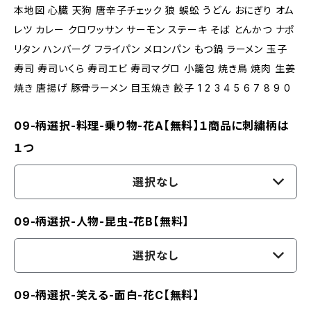
本地図 心臓 天狗 唐辛子チェック 狼 蜈蚣 うどん おにぎり オム
レツ カレー クロワッサン サーモン ステーキ そば とんかつ ナポ
リタン ハンバーグ フライパン メロンパン もつ鍋 ラーメン 玉子
寿司 寿司いくら 寿司エビ 寿司マグロ 小籠包 焼き鳥 焼肉 生姜
焼き 唐揚げ 豚骨ラーメン 目玉焼き 餃子 1 2 3 4 5 6 7 8 9 0
09-柄選択-料理-乗り物-花A【無料】１商品に刺繍柄は
１つ
選択なし
09-柄選択-人物-昆虫-花B【無料】
選択なし
09-柄選択-笑える-面白-花C【無料】