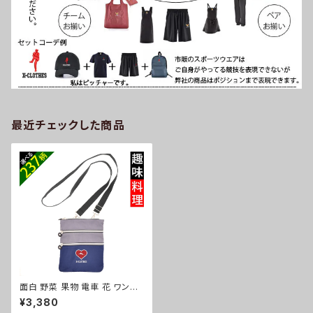
最近チェックした商品
面白 野菜 果物 電車 花 ワンポ
イント 刺繍 ミニ ショルダーバッ
¥3,380
グ レディース おしゃれ マルチ