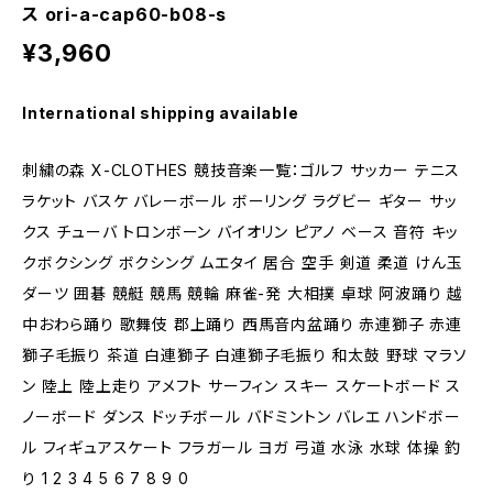
ス ori-a-cap60-b08-s
¥3,960
International shipping available
刺繍の森 X-CLOTHES 競技音楽一覧：ゴルフ サッカー テニス
ラケット バスケ バレーボール ボーリング ラグビー ギター サッ
クス チューバ トロンボーン バイオリン ピアノ ベース 音符 キッ
クボクシング ボクシング ムエタイ 居合 空手 剣道 柔道 けん玉
ダーツ 囲碁 競艇 競馬 競輪 麻雀-発 大相撲 卓球 阿波踊り 越
中おわら踊り 歌舞伎 郡上踊り 西馬音内盆踊り 赤連獅子 赤連
獅子毛振り 茶道 白連獅子 白連獅子毛振り 和太鼓 野球 マラソ
ン 陸上 陸上走り アメフト サーフィン スキー スケートボード ス
ノーボード ダンス ドッチボール バドミントン バレエ ハンドボー
ル フィギュアスケート フラガール ヨガ 弓道 水泳 水球 体操 釣
り 1 2 3 4 5 6 7 8 9 0