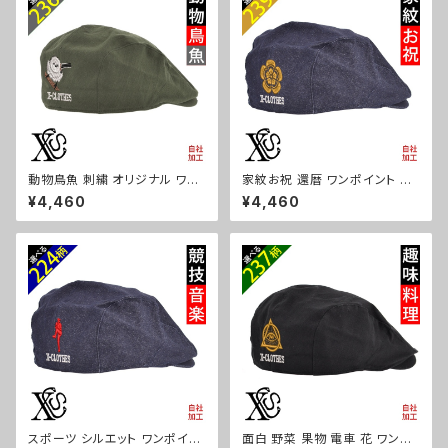
動物鳥魚 刺繍 オリジナル ワン
家紋お祝 還暦 ワンポイント 刺
ポイント 帽子 コットン ハンチン
繍 帽子 コットン ハンチング メ
¥4,460
¥4,460
グ メンズ レディース インナーメ
ンズ レディース インナーメッシ
ッシュ 雑貨 グッズ 自社ブランド
ュ 雑貨 グッズ 自社ブランド 柄
柄 馬 豚 魚 クリスマス ori-a-c
丸に 五瓜 桔梗 巴 藤 羽 菱 唐
ap68-b06-s
花 木瓜 蔦 桐 クリスマス ori-a
-cap68-b07-s
スポーツ シルエット ワンポイン
面白 野菜 果物 電車 花 ワンポ