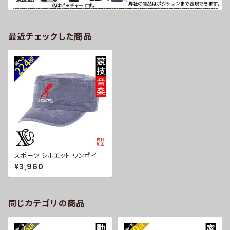
最近チェックした商品
スポーツ シルエット ワンポイン
ト 刺繍 大きいサイズ ワークキャ
¥3,960
ップ 帽子 消臭抗菌タグ メンズ
レディース ピグメント加工 手洗
い可 雑貨 グッズ 自社ブランド
卒業 記念品 部活 卒団 サッカー
バスケ テニス 誕生日 クリスマ
同じカテゴリの商品
ス ori-a-cap60-b08-s