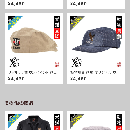
ト 刺繍 帽子 コットン ハンチン
イント 刺繍 帽子 コットン ハン
¥4,460
¥4,460
グ メンズ レディース インナーメ
チング メンズ レディース インナ
ッシュ 雑貨 グッズ 自社ブランド
ーメッシュ 雑貨 グッズ 自社ブラ
卒業 記念品 部活 卒団 サッカー
ンド 柄 クリスマス ori-a-cap6
バスケ テニス 誕生日 クリスマ
8-b09-s
ス ori-a-cap68-b08-s
リアル 犬 猫 ワンポイント 刺繍
動物鳥魚 刺繍 オリジナル ワン
帽子 コットン ハンチング メンズ
ポイント デニム ジェットキャップ
¥4,460
¥4,460
レディース インナーメッシュ 雑
ウォッシュ加工 帽子 メンズ レデ
貨 グッズ 自社ブランド 柄 柴犬
ィース ピグメント 雑貨 グッズ 自
チワワ シーズー シュナウザー
社ブランド 柄 馬 豚 魚 クリスマ
パグ コーイケルホンディエ ビシ
ス ori-a-cap69-b06-s
ョンフリーゼ クリスマス ori-a-
その他の商品
cap68-b10-s