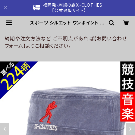
福岡発-刺繍の森X-CLOTHES
【公式通販サイト】
スポーツ シルエット ワンポイント 刺
繍 大きいサイズ ワークキャップ 帽子
消臭抗菌タグ メンズ レディース ピグ
メント加工 手洗い可 雑貨 グッズ 自
納期や注文方法など ご不明点があれば【お問い合わせ
社ブランド 卒業 記念品 部活 卒団 サ
フォーム】よりご相談ください。
ッカー バスケ テニス 誕生日 クリスマ
ス ori-a-cap60-b08-s | 刺繍の
森X-CLOTHES【公式通販サイト】