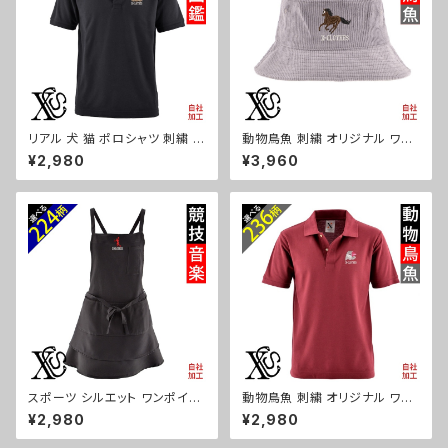
リアル 犬 猫 ポロシャツ 刺繍 プ
動物鳥魚 刺繍 オリジナル ワン
レゼント 半袖 メンズ オリジナル
ポイント コーデュロイ バケット
¥2,980
¥3,960
無地 ワンポイント ロゴ おしゃ
ハット メンズ レディース 帽子
れ ゴルフ 吸汗速乾 黒 紺 父の
自社ブランド ロゴ グッズ 柄 お
日 グッズ 柄 柴犬 チワワ シーズ
しゃれ プレゼント 馬 鳥 インコ
ー シュナウザー パグ フレンチブ
文鳥 パンダ 魚 動物 ori-a-cap
ルドッグ X-CLOTHES 猫図鑑
39-b06-s
犬図鑑 ori-am-poh2-b10-s
スポーツ シルエット ワンポイン
動物鳥魚 刺繍 オリジナル ワン
ト 刺繍 エプロン ワンピース レ
ポイント ポロシャツ リアル 半袖
¥2,980
¥2,980
ディース 撥水加工 おしゃれ か
メンズ 無地 ロゴ おしゃれ ゴル
わいい フリル ティアード フレア
フ 吸汗速乾 ワイン 父の日 柄