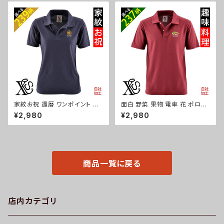
ギフト 母の日 保育士 カフェ サ
馬 鳥 豚 魚 グッズ ori-am-po
ロン リボン ブラック 黒 グッズ
h2-r06-s
文字 面白い おもしろ 卒団 記念
品 部活 卒業 ori-a-tao13-b0
8-s
家紋お祝 還暦 ワンポイント 刺
面白 野菜 果物 電車 花 ポロシ
繍 オリジナル 半袖 ポロシャツ
ャツ リアル 刺繍 プレゼント 半
¥2,980
¥2,980
レディース 無地 ロゴ おしゃれ
袖 メンズ オリジナル 無地 ワン
ゴルフ 吸汗速乾 黒 ブラック ネ
ポイント ロゴ おしゃれ ゴルフ
イビー 紺 母の日 グッズ 柄 丸
吸汗速乾 赤 ワイン 父の日 柄
に 五瓜 桔梗 巴 藤 羽 菱 唐花
グッズ ori-am-poh2-r09-s
木瓜 蔦 桐 織田信長 徳川家康
ori-aw-poh2-b07-s
商品一覧に戻る
店内カテゴリ