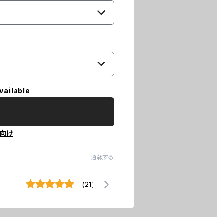
vailable
向け
通報する
(21)