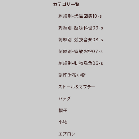
カテゴリ一覧
刺繍別-犬猫図鑑10-s
刺繍別-趣味料理09-s
刺繍別-競技音楽08-s
刺繍別-家紋お祝07-s
刺繍別-動物鳥魚06-s
刻印財布小物
ストール＆マフラー
バッグ
帽子
小物
エプロン