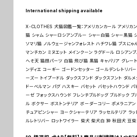
International shipping available
X-CLOTHES 犬猫図鑑一覧：アメリカンカール アメリカ
猫 シャム シャーロシアンブルー シャー白猫 シャー黒猫 
ソマリ猫 ノルウェージャンフォレスト ハチワレ猫 ブスにゃ
マンチカン ミヌエット メインクーン ラグドール ロシアンブ
へそ天 猫顔パーツ 白猫 飛び猫 黒猫 キャバリア グレー
ンディエ コーギー ゴードンセッター ゴールデンレトリバー
ーズー トイプードル ダックスフンド ダックスフント ダルメ
ドーベルマン パグ ハスキー バセット バセットハウンド パ
ーゼ フォックスハウンド フレンチブルドッグ ブルドック 
ル ボクサー ボストンテリア ボーダーコリー ポメラニアン
チュアピンシャー ヨークシャーテリア ラッセルテリア ラッ
ルレトリバー ロットワイラー 柴犬 柴犬白 狆 秋田犬 豆柴 1 2 3