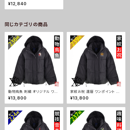
チノ ツイル ロング マウンテン
¥12,840
パーカー レディース ミリタリー
アウター 雑貨 グッズ 自社ブラン
ド 柄 柴犬 チワワ シーズー シュ
ナウザー パグ コーイケルホンデ
ィエ ビションフリーゼ クリスマ
同じカテゴリの商品
ス ori-a-jkt12-b10-s
動物鳥魚 刺繍 オリジナル ワン
家紋お祝 還暦 ワンポイント 刺
ポイント フェイク ダウンジャケ
繍 フェイク ダウンジャケット レ
¥13,800
¥13,800
ット レディース アウター 裾ラウ
ディース アウター 裾ラウンド フ
ンド フード付き 長袖 雑貨 グッ
ード付き 長袖 雑貨 グッズ 自社
ズ 自社ブランド 柄 馬 豚 魚 ク
ブランド 柄 丸に 五瓜 桔梗 巴
リスマス ori-a-jkt20-b06-s
藤 羽 菱 唐花 木瓜 蔦 桐 クリス
マス ori-a-jkt20-b07-s