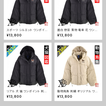
スポーツ シルエット ワンポイン
面白 野菜 果物 電車 花 ワンポ
ト 刺繍 フェイク ダウンジャケッ
イント 刺繍 フェイク ダウンジャ
¥13,800
¥13,800
ト レディース アウター 裾ラウン
ケット レディース アウター 裾ラ
ド フード付き 長袖 雑貨 グッズ
ウンド フード付き 長袖 雑貨 グ
自社ブランド 卒業 記念品 部活
ッズ 自社ブランド 柄 クリスマス
卒団 サッカー バスケ テニス 誕
ori-a-jkt20-b09-s
生日 クリスマス ori-a-jkt20-
b08-s
リアル 犬 猫 ワンポイント 刺繍
動物鳥魚 刺繍 オリジナル ワン
フェイク ダウンジャケット レディ
ポイント フェイク ダウンジャケ
¥13,800
¥13,800
ース アウター 裾ラウンド フード
ット レディース アウター 裾ラウ
付き 長袖 雑貨 グッズ 自社ブラ
ンド フード付き 長袖 雑貨 グッ
ンド 柄 柴犬 チワワ シーズー シ
ズ 自社ブランド 柄 馬 豚 魚 ク