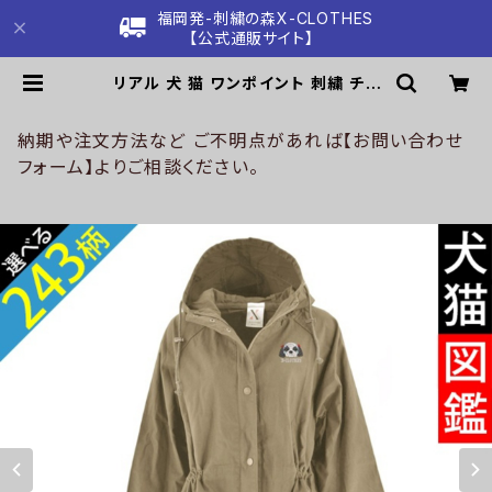
福岡発-刺繍の森X-CLOTHES
【公式通販サイト】
リアル 犬 猫 ワンポイント 刺繍 チノ
ツイル ロング マウンテン パーカー レ
ディース ミリタリー アウター 雑貨 グ
ッズ 自社ブランド 柄 柴犬 チワワ シ
納期や注文方法など ご不明点があれば【お問い合わせ
ーズー シュナウザー パグ コーイケル
フォーム】よりご相談ください。
ホンディエ ビションフリーゼ クリスマ
ス ori-a-jkt12-b10-s | 刺繍の森
X-CLOTHES【公式通販サイト】