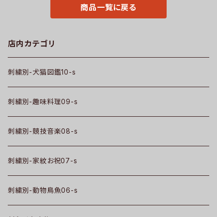
a-tao15-b06-s
CLOTHES 猫図鑑 犬図鑑 ori-
商品一覧に戻る
a-tao13-b10-s
店内カテゴリ
刺繍別-犬猫図鑑10-s
刺繍別-趣味料理09-s
刺繍別-競技音楽08-s
刺繍別-家紋お祝07-s
刺繍別-動物鳥魚06-s