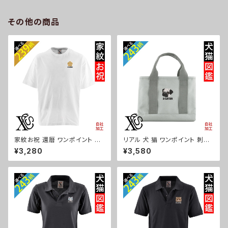
ュナウザー パグ コーイケルホン
リスマス ori-a-jkt20-g06-s
ディエ ビションフリーゼ クリス
その他の商品
マス ori-a-jkt20-b10-s
家紋お祝 還暦 ワンポイント 刺
リアル 犬 猫 ワンポイント 刺繍
繍 5.6オンス ビッグシルエット
オリジナル 仕分け上手 ミニトー
¥3,280
¥3,580
半袖 Tシャツ メンズ グッズ 白
トバッグ レディース 仕切り 便利
ホワイト カットソー 黒 ブラック
トートバック メンズ グレー ロゴ
柄 丸に 五瓜 桔梗 巴 藤 羽 菱
柄 無地 グッズ 父の日 母の日
唐花 木瓜 蔦 桐 ori-am-tst6-
プレゼントギフト ハシビロコウ
g07-s
シマエナガ 馬 パンダ ハリネズ
ミ ori-a-bag25-g10-s