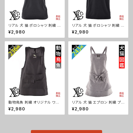
リアル 犬 猫 ポロシャツ 刺繍 プ
リアル 犬 猫 ポロシャツ 刺繍 プ
レゼント 半袖 レディース オリジ
レゼント 半袖 メンズ オリジナル
¥2,980
¥2,980
ナル 無地 ワンポイント ロゴ お
無地 ワンポイント ロゴ おしゃ
しゃれ ゴルフ 吸汗速乾 黒 紺 母
れ ゴルフ 吸汗速乾 黒 紺 父の
の日 グッズ 柄 柴犬 チワワ シー
日 グッズ 柄 柴犬 チワワ シーズ
ズー シュナウザー パグ フレンチ
ー シュナウザー パグ フレンチブ
ブルドッグ X-CLOTHES 猫図
ルドッグ X-CLOTHES 猫図鑑
鑑 犬図鑑 ori-aw-poh2-b10
犬図鑑 ori-am-poh2-b10-s
-s
動物鳥魚 刺繍 オリジナル ワン
リアル 犬 猫 エプロン 刺繍 プレ
ポイント エプロン プレゼント ワ
ゼント ワンポイント ワンピース
¥2,980
¥2,980
ンピース レディース 撥水加工
レディース 撥水加工 おしゃれ
おしゃれ かわいい 脇ボタン マ
かわいい フリル ティアード フレ
タニティ ミドル ギフト 母の日 保
ア ギフト 母の日 保育士 カフェ
育士 カフェ 無地 サロン ブラッ
サロン 黒 グッズ 柄 柴犬 チワワ
ク 黒 柄 馬 鳥 豚 魚 グッズ ori-
シーズー シュナウザー パグ X-