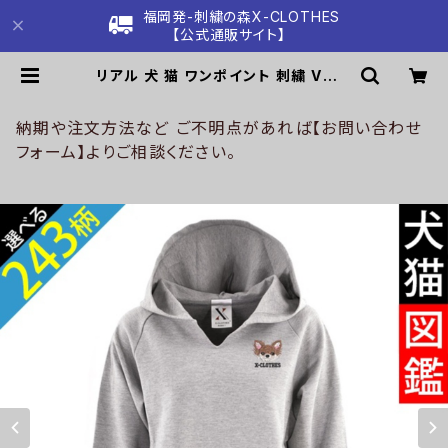
福岡発-刺繍の森X-CLOTHES
【公式通販サイト】
リアル 犬 猫 ワンポイント 刺繍 Vネッ
ク スムース ゆったり パーカー レディ
ース トップス 着心地も抜群 雑貨 グッ
ズ 自社ブランド 柄 柴犬 チワワ シー
納期や注文方法など ご不明点があれば【お問い合わせ
ズー シュナウザー パグ コーイケルホ
フォーム】よりご相談ください。
ンディエ ビションフリーゼ クリスマス
ori-aw-pkn5-g10-s | 刺繍の森X
-CLOTHES【公式通販サイト】