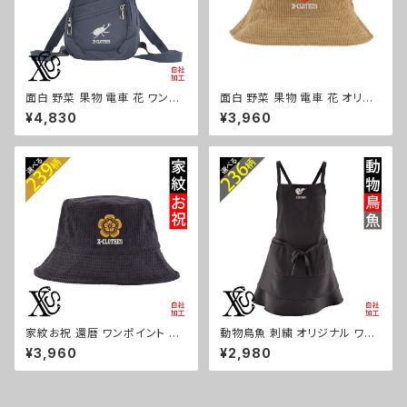
面白 野菜 果物 電車 花 ワンポ
面白 野菜 果物 電車 花 オリジ
イント 刺繍 リュック バックパッ
ナル 刺繍 ワンポイント コーデュ
¥4,830
¥3,960
ク ボディバッグ レディース メン
ロイ バケットハット メンズ レデ
ズ デイパック 雑貨 グッズ 自社
ィース 帽子 自社ブランド ロゴ
ブランド 柄 クリスマス ori-a-b
グッズ 柄 ori-a-cap39-b09-
g170-b09-s
s
家紋お祝 還暦 ワンポイント 刺
動物鳥魚 刺繍 オリジナル ワン
繍 オリジナル コーデュロイ バ
ポイント エプロン プレゼント ワ
¥3,960
¥2,980
ケットハット メンズ レディース
ンピース レディース 撥水加工
帽子 自社ブランド ロゴ グッズ
おしゃれ かわいい フリル ティア
柄 誕生日 プレゼント 丸に 五瓜
ード フレア ギフト 母の日 保育
桔梗 巴 藤 羽 菱 唐花 木瓜 蔦
士 カフェ サロン ブラック 柄 馬