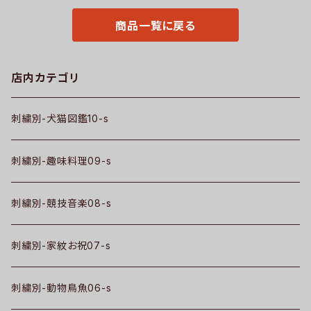
桐 ori-a-cap39-b07-s
鳥 豚 魚 グッズ ori-a-tao13-b
06-s
商品一覧に戻る
店内カテゴリ
刺繍別-犬猫図鑑10-s
刺繍別-趣味料理09-s
刺繍別-競技音楽08-s
刺繍別-家紋お祝07-s
刺繍別-動物鳥魚06-s