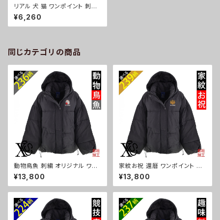
リアル 犬 猫 ワンポイント 刺繍
Vネック スムース ゆったり パー
¥6,260
カー レディース トップス 着心地
も抜群 雑貨 グッズ 自社ブラン
ド 柄 柴犬 チワワ シーズー シュ
ナウザー パグ コーイケルホンデ
ィエ ビションフリーゼ クリスマ
同じカテゴリの商品
ス ori-aw-pkn5-g10-s
動物鳥魚 刺繍 オリジナル ワン
家紋お祝 還暦 ワンポイント 刺
ポイント フェイク ダウンジャケ
繍 フェイク ダウンジャケット レ
¥13,800
¥13,800
ット レディース アウター 裾ラウ
ディース アウター 裾ラウンド フ
ンド フード付き 長袖 雑貨 グッ
ード付き 長袖 雑貨 グッズ 自社
ズ 自社ブランド 柄 馬 豚 魚 ク
ブランド 柄 丸に 五瓜 桔梗 巴
リスマス ori-a-jkt20-b06-s
藤 羽 菱 唐花 木瓜 蔦 桐 クリス
マス ori-a-jkt20-b07-s