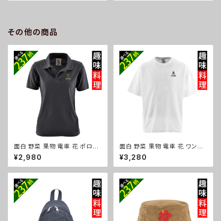
付き 長袖 雑貨 グッズ 自社ブラ
ンド フード付き 長袖 雑貨 グッ
ンド 柄 柴犬 チワワ シーズー シ
ズ 自社ブランド 柄 馬 豚 魚 ク
ュナウザー パグ コーイケルホン
リスマス ori-a-jkt20-g06-s
ディエ ビションフリーゼ クリス
その他の商品
マス ori-a-jkt20-b10-s
面白 野菜 果物 電車 花 ポロシ
面白 野菜 果物 電車 花 ワンポ
ャツ リアル 刺繍 プレゼント 半
イント 刺繍 5.6オンス ビッグシ
¥2,980
¥3,280
袖 レディース オリジナル 無地
ルエット 半袖 Tシャツ メンズ グ
ワンポイント ロゴ おしゃれ ゴル
ッズ 白 ホワイト カットソー 黒
フ 吸汗速乾 黒 紺 母の日 柄 グ
ブラック 柄 ori-am-tst6-g09
ッズ ori-aw-poh2-b09-s
-s