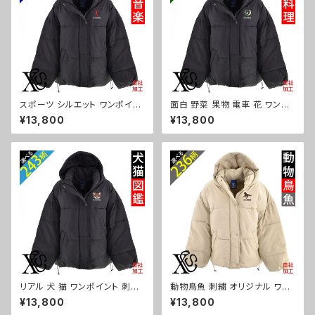
スポーツ シルエット ワンポイン
面白 野菜 果物 電車 花 ワンポ
ト 刺繍 フェイク ダウンジャケッ
イント 刺繍 フェイク ダウンジャ
¥13,800
¥13,800
ト レディース アウター 裾ラウン
ケット レディース アウター 裾ラ
ド フード付き 長袖 雑貨 グッズ
ウンド フード付き 長袖 雑貨 グ
自社ブランド 卒業 記念品 部活
ッズ 自社ブランド 柄 クリスマス
卒団 サッカー バスケ テニス 誕
ori-a-jkt20-b09-s
生日 クリスマス ori-a-jkt20-
b08-s
リアル 犬 猫 ワンポイント 刺繍
動物鳥魚 刺繍 オリジナル ワン
フェイク ダウンジャケット レディ
ポイント フェイク ダウンジャケ
¥13,800
¥13,800
ース アウター 裾ラウンド フード
ット レディース アウター 裾ラウ