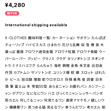
¥4,280
残り1点
International shipping available
X-CLOTHES 趣味料理一覧：カーネーション サボテン たんぽぽ
チューリップ ハイビスカス ひまわり 花びら乱舞 桜 雪 椿 苗 木
葉っぱ 薔薇 アロワナ過背金龍 アロワナ紅龍 アロワナ青龍 ウー
パールーパー グッピー クマノミ クラゲ タツノオトシゴ ネオンテ
トラ ミナミハコフグ らんちゅう 海老 錦鯉 金魚 朱文金 出目金
丹頂 カブトムシ サソリ トンボ ユリシス蝶 蚊 蝶 スロット ばれた
か ビール 旭日旗 隈取 蛇ウロボロス 将棋 乗馬 星 読書 日本
酒 筆 富士山 本 零戦50型 あらまニャン お疲れパン カンフーニ
ャン デブワン なになにワン ハエ びっくりニャン レッサーパンダ
雨カエル 何してるニャン 何見てるワン 画家ナマケモノ 嬉しいワ
ン 機嫌悪ワン 見つめる猫 見るなワン 幸うんだワン 考カエル 助