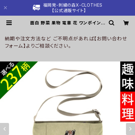
福岡発-刺繍の森X-CLOTHES
【公式通販サイト】
面白 野菜 果物 電車 花 ワンポイント
刺繍 ナイロン ミニショルダーバッグ
レディース メンズ ファスナー 軽量 雑
貨 グッズ 自社ブランド 柄 クリスマス
納期や注文方法など ご不明点があれば【お問い合わせ
ori-a-bg127-b09-s | 刺繍の森X
フォーム】よりご相談ください。
-CLOTHES【公式通販サイト】