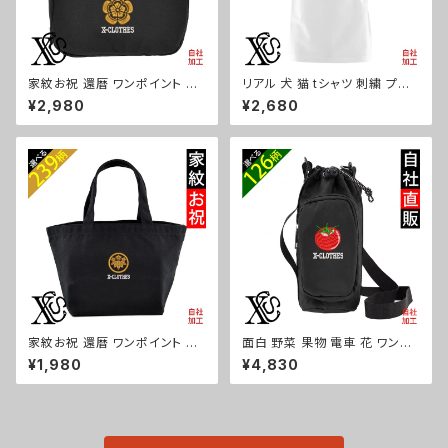
家紋お祝 還暦 ワンポイント 刺
リアル 犬 猫 tシャツ 刺繍 プレ
繍 保温保冷ミニバッグ エコバッ
ゼント 5.6oz オリジナル 半袖
¥2,980
¥2,680
グ 軽量 バッグインバッグ レディ
Tシャツ メンズ ワンポイント ロ
ース メンズ 雑貨 グッズ 自社ブ
ゴ おしゃれ 無地 カットソー 和
ランド 柄 丸に 五瓜 桔梗 巴 藤
グッズ 柄 柴犬 チワワ シーズー
羽 菱 唐花 木瓜 蔦 桐 クリスマ
シュナウザー パグ フレンチブル
ス ori-a-bg115-b07-s
ドッグ X-CLOTHES 猫図鑑 犬
図鑑 ori-am-tst2-g10-s
家紋お祝 還暦 ワンポイント 刺
面白 野菜 果物 電車 花 ワンポ
繍 オリジナル ミニトートバッグ
イント 刺繍ボトルケース ペット
¥1,980
¥4,830
レディース キッズ メンズ キャン
ボトルホルダー 保冷 保温 670
バス 小さめ 帆布 おしゃれ トー
ml レディース メンズ 雑貨 グッ
トバック ランチバッグ ミニ 子供
ズ 自社ブランド 柄 トマト リンゴ
グッズ 柄 丸に 五瓜 桔梗 巴 藤
ラーメン 餃子 鳥獣戯画 富士山
羽 菱 唐花 木瓜 蔦 桐 ori-aw-
パチンコ ori-a-bg173-b09-
bag2-b07-s
s