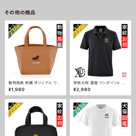
パンダ 文鳥 インコ ori-a-bg1
シュナウザー パグ ビションフリ
81-b06-s
ーゼ ori-a-bg180-b10-s
その他の商品
動物鳥魚 刺繍 オリジナル ワン
家紋お祝 還暦 ワンポイント 刺
ポイントミニトートバッグ レディ
繍 オリジナル 半袖 ポロシャツ
¥1,980
¥2,980
ース キッズ メンズ キャンバス オ
メンズ 無地 ロゴ おしゃれ ゴル
リジナル 小さめ 帆布 おしゃれ
フ 吸汗速乾 黒 ブラック ネイビ
トートバック ランチバッグ ミニ
ー 紺 父の日 グッズ 柄 丸に 五
子供 柄 馬 鳥 豚 魚 グッズ ori-
瓜 桔梗 巴 藤 羽 菱 唐花 木瓜
aw-bag2-b06-s
蔦 桐 織田信長 徳川家康 ori-a
m-poh2-b07-s