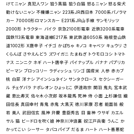
けてニャン 真犯人ワン 狙う黒猫 狙う白猫 怒るニャン 怒る柴犬
動けないニャン 不機嫌ニャン 223系JR西日本 7000系パノラマ
カー 70000形ロマンスカー E231系JR山手線 サンモリッツ
2000形 トラクター バイク 京急2100形電車 近鉄3200系電車
国鉄113系電車 東海道線E217系 東武鉄道6050系 箱根登山鉄
道1002形 X唐辛子 イチゴ かぼちゃ キノコ キャベツ キュウリ さ
くらんぼ さやえんどう ズワイガニ たまねぎ トウモロコシ トマト
ナス ニンニク ネギ ハート唐辛子 パイナップル バナナ パプリカ
ピーマン ブロッコリー ラディッシュ リンゴ 国産米 人参 赤カブ
桃 白菜 洋ナシ アインシュタイン サンタクロース セクシーガー
ル チェゲバラ ナポレオン ひょっとこ 伊達政宗 関羽 鬼丸 宮本武
蔵 恵比寿天 佐々木小次郎 坂本龍馬 死神 侍 小面 上杉謙信 織
田信長 真田幸村 青鬼 赤鬼 大黒天 徳川家康 忍者 能面翁 般
若 美人 武田信玄 風神 弁慶 豊臣秀吉 目 雷神 ウサギ カエル
サル 猫 ビードロを吹く娘 神奈川沖浪裏 奴江戸兵衛 うんこ か
かってこい シーサー タバコパイプ だるま ハート ハート善悪蛇