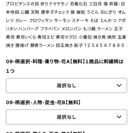
プロビデンスの目 祈りナマケモノ 恐竜化石 三日月 傷 昇龍−日
本地図 心臓 天狗 唐辛子チェック 狼 蜈蚣 うどん おにぎり オム
レツ カレー クロワッサン サーモン ステーキ そば とんかつ ナポ
リタン ハンバーグ フライパン メロンパン もつ鍋 ラーメン 玉子
寿司 寿司いくら 寿司エビ 寿司マグロ 小籠包 焼き鳥 焼肉 生姜
焼き 唐揚げ 豚骨ラーメン 目玉焼き 餃子 1 2 3 4 5 6 7 8 9 0
09-柄選択-料理-乗り物-花A【無料】１商品に刺繍柄は
１つ
選択なし
09-柄選択-人物-昆虫-花B【無料】
選択なし