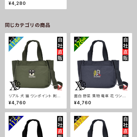
イント 刺繍 ナイロン ミニショル
¥4,280
ダーバッグ レディース メンズ フ
ァスナー 軽量 雑貨 グッズ 自社
ブランド 柄 クリスマス ori-a-b
g127-b09-s
同じカテゴリの商品
リアル 犬 猫 ワンポイント 刺繍
面白 野菜 果物 電車 花 ワンポ
トート ショルダーバッグ カジュ
イント 刺繍トート ショルダーバ
¥4,760
¥4,760
アル 軽量 レディース メンズ 雑
ッグ カジュアル 軽量 レディース
貨 グッズ 自社ブランド 柄 ギフト
メンズ 雑貨 グッズ 自社ブランド
柴犬 チワワ シーズー シュナウ
柄 トマト リンゴ ラーメン 餃子
ザー パグ ビションフリーゼ ori-
鳥獣戯画 富士山 パチンコ ori-
a-bg181-b10-s
a-bg181-b09-s