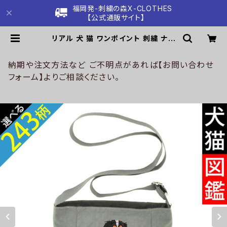
福岡発-刺繍の森X-CLOTHES
【公式通販サイト】
リアル 犬 猫 ワンポイント 刺繍 ナイ
ロン ミニショルダーバッグ レディー
ス メンズ ファスナー 軽量 雑貨 グッ
ズ 自社ブランド 柄 柴犬 チワワ シー
納期や注文方法など ご不明点があれば【お問い合わせ
ズー シュナウザー パグ コーイケルホ
フォーム】よりご相談ください。
ンディエ ビションフリーゼ クリスマス
ori-a-bg127-b10-s | 刺繍の森X-
CLOTHES【公式通販サイト】