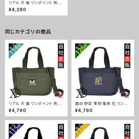
リアル 犬 猫 ワンポイント 刺繍
ナイロン ミニショルダーバッグ
¥4,280
レディース メンズ ファスナー 軽
量 雑貨 グッズ 自社ブランド 柄
柴犬 チワワ シーズー シュナウ
ザー パグ コーイケルホンディエ
ビションフリーゼ クリスマス ori
同じカテゴリの商品
-a-bg127-b10-s
リアル 犬 猫 ワンポイント 刺繍
面白 野菜 果物 電車 花 ワンポ
トート ショルダーバッグ カジュ
イント 刺繍トート ショルダーバ
¥4,760
¥4,760
アル 軽量 レディース メンズ 雑
ッグ カジュアル 軽量 レディース
貨 グッズ 自社ブランド 柄 ギフト
メンズ 雑貨 グッズ 自社ブランド
柴犬 チワワ シーズー シュナウ
柄 トマト リンゴ ラーメン 餃子
ザー パグ ビションフリーゼ ori-
鳥獣戯画 富士山 パチンコ ori-
a-bg181-b10-s
a-bg181-b09-s