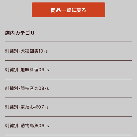
トップス グッズ 文字 面白い お
もしろ 卒団 記念品 部活 卒業 o
商品一覧に戻る
ri-am-tst2-b08-s
店内カテゴリ
刺繍別-犬猫図鑑10-s
刺繍別-趣味料理09-s
刺繍別-競技音楽08-s
刺繍別-家紋お祝07-s
刺繍別-動物鳥魚06-s