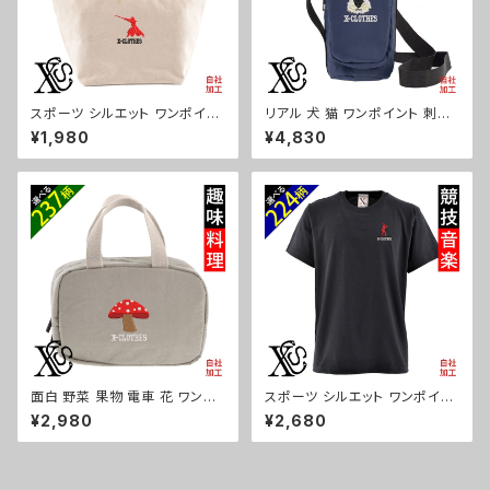
スポーツ シルエット ワンポイン
リアル 犬 猫 ワンポイント 刺繍
ト 刺繍 ミニトートバッグ レディ
ボトルケース ペットボトルホルダ
¥1,980
¥4,830
ース キッズ メンズ キャンバス オ
ー 保冷 保温 670ml レディー
リジナル 小さめ 帆布 おしゃれ
ス メンズ 雑貨 グッズ 自社ブラ
トートバック ランチバッグ 軽い
ンド 柄 ギフト 柴犬 チワワ シー
ミニバッグ 軽量 子供 グレー グ
ズー シュナウザー パグ ビション
ッズ 文字 面白い おもしろ 卒団
フリーゼ ori-a-bg173-b10-s
記念品 部活 卒業 ori-aw-bag
2-g08-s
面白 野菜 果物 電車 花 ワンポ
スポーツ シルエット ワンポイン
イント 刺繍 保温保冷ミニバッグ
ト 刺繍 プレゼント 5.6oz オリ
¥2,980
¥2,680
エコバッグ 軽量 バッグインバッ
ジナル 半袖 Tシャツ メンズ ロ
グ レディース メンズ 雑貨 グッ
ゴ おしゃれ tシャツ 無地 カット
ズ 自社ブランド 柄 クリスマス o
ソー 和柄 黒 ブラック ネイビー
ri-a-bg115-b09-s
紺 自社ブランド 父の日 お祭り