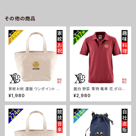
グッズ 自社ブランド 柄 馬 豚 魚
ィース 雑貨 グッズ 自社ブランド
シマエナガ ハリネズミ レッサー
柄 ギフト 柴犬 チワワ シーズー
パンダ 文鳥 インコ ori-a-bg1
シュナウザー パグ ビションフリ
81-b06-s
ーゼ ori-a-bg180-b10-s
その他の商品
家紋お祝 還暦 ワンポイント 刺
面白 野菜 果物 電車 花 ポロシ
繍 オリジナル ミニトートバッグ
ャツ リアル 刺繍 プレゼント 半
¥1,980
¥2,980
レディース キッズ メンズ キャン
袖 メンズ オリジナル 無地 ワン
バス 小さめ 帆布 おしゃれ トー
ポイント ロゴ おしゃれ ゴルフ
トバック ランチバッグ ミニバッグ
吸汗速乾 赤 ワイン 父の日 柄
子供 グッズ 柄 丸に 五瓜 桔梗
グッズ ori-am-poh2-r09-s
巴 藤 羽 菱 唐花 木瓜 蔦 桐 ori
-aw-bag2-g07-s