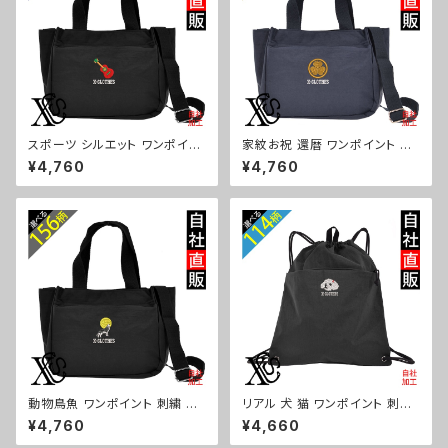
スポーツ シルエット ワンポイン
家紋お祝 還暦 ワンポイント 刺
ト 刺繍トート ショルダーバッグ
繍トート ショルダーバッグ カジ
¥4,760
¥4,760
カジュアル 軽量 レディース メン
ュアル 軽量 レディース メンズ
ズ 雑貨 グッズ 自社ブランド 柄
雑貨 グッズ 自社ブランド 柄 丸
卒業 記念品 部活 野球 サッカー
に 五瓜 桔梗 巴 藤 羽 菱 唐花
バスケ テニス 和太鼓 大相撲 or
木瓜 蔦 桐 ロゴ スカル ori-a-b
i-a-bg181-b08-s
g181-b07-s
動物鳥魚 ワンポイント 刺繍 ト
リアル 犬 猫 ワンポイント 刺繍
ート ショルダーバッグ カジュア
撥水 ナイロン ナップサック メン
¥4,760
¥4,660
ル 軽量 レディース メンズ 雑貨
ズ 大容量 ジム サブバッグ レデ