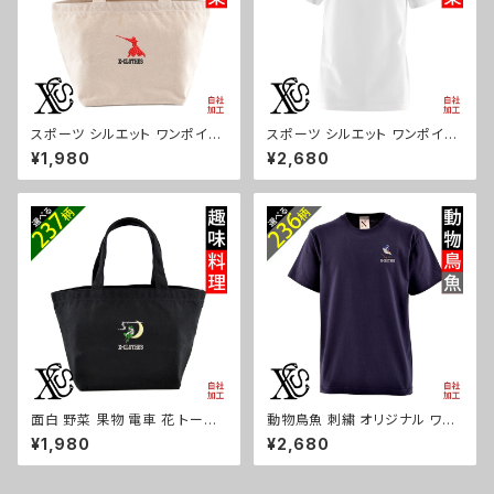
スポーツ シルエット ワンポイン
スポーツ シルエット ワンポイン
ト 刺繍 ミニトートバッグ レディ
ト 刺繍 プレゼント 5.6oz オリ
¥1,980
¥2,680
ース キッズ メンズ キャンバス オ
ジナル 半袖 Tシャツ メンズ ロ
リジナル 小さめ 帆布 おしゃれ
ゴ おしゃれ tシャツ 無地 カット
トートバック ランチバッグ 軽い
ソー 和柄 白 ホワイト グレー 灰
ミニバッグ 軽量 子供 グレー グ
自社ブランド 父の日 お祭り トッ
ッズ 文字 面白い おもしろ 卒団
プス グッズ 文字 面白い おもし
記念品 部活 卒業 ori-aw-bag
ろ 卒団 記念品 部活 卒業 ori-a
2-g08-s
m-tst2-g08-s
面白 野菜 果物 電車 花 トート
動物鳥魚 刺繍 オリジナル ワン
バッグ リアル 刺繍 プレゼント
ポイント 5.6oz 半袖 Tシャツ
¥1,980
¥2,680
ワンポイント ミニトートバッグ レ
メンズ ロゴ おしゃれ tシャツ カ
ディース キッズ メンズ キャンバ
ットソー 自社ブランド 父の日 柄
ス オリジナル 小さめ 帆布 おし
馬 鳥 豚 魚 グッズ ori-am-tst