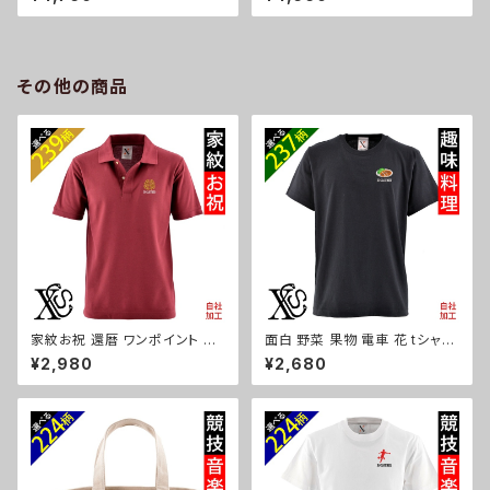
ル 軽量 レディース メンズ 雑貨
ズ 大容量 ジム サブバッグ レデ
グッズ 自社ブランド 柄 馬 豚 魚
ィース 雑貨 グッズ 自社ブランド
シマエナガ ハリネズミ レッサー
柄 ギフト 柴犬 チワワ シーズー
パンダ 文鳥 インコ ori-a-bg1
シュナウザー パグ ビションフリ
81-b06-s
ーゼ ori-a-bg180-b10-s
その他の商品
家紋お祝 還暦 ワンポイント 刺
面白 野菜 果物 電車 花 tシャツ
繍 オリジナル 半袖 ポロシャツ
リアル 刺繍 プレゼント 5.6oz
¥2,980
¥2,680
メンズ 無地 ロゴ おしゃれ ゴル
オリジナル 半袖 Tシャツ メンズ
フ 吸汗速乾 赤 レッド ワイン 父
ワンポイント ロゴ おしゃれ カッ
の日 お祭り グッズ 柄 丸に 五
トソー 和柄 グッズ ori-am-tst
瓜 桔梗 巴 藤 羽 菱 唐花 木瓜
2-b09-s
蔦 桐 織田信長 徳川家康 ori-a
m-poh2-r07-s