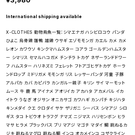
¥3,980
International shipping available
X-CLOTHES 動物鳥魚一覧：シマエナガ ハシビロコウ パンダ
ひよこ 烏骨鶏 雛鴨 雄鶏 ウサギ エゾモモンガ カエル カメ カメ
レオン カワウソ キンクマハムスター コアラ ゴールデンハムスタ
ー シマリス セマルハコガメ チンチラ トカゲ ネザーランドドワー
フ ハムスター ハリネズミ フェレット フトアゴヒゲトカゲ ホーラ
ンドロップ ミドリガメ モモンガ リス レッサーパンダ 河童 子豚
アルパカ カバ カピバラ カンガルー親子 キリン サイ マーモット
ムース 牛 鹿 馬 アイナメ アオリイカ アカハタ アカメバル イカ
イトウ うなぎ オジサン オニカサゴ カワハギ カンパチ キジハタ
キンメダイ クエ クロダイ サケ ザリガニ シーバス シマアジ シロ
ギス タコ トビウオ トラフグ ナマズ ニジマス ハリセンボン ヒラ
マサ ヒラメ ブラックバス ブリ マアジ マゴチ マダイ 鯛 跳ねるカ
ジキ 跳ねるマグロ 跳ねる鯛 インコ オカメインコ コザクライン