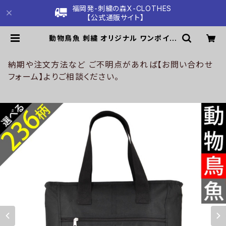
福岡発-刺繍の森X-CLOTHES
【公式通販サイト】
動物鳥魚 刺繍 オリジナル ワンポイン
ト 大容量 大きい トートバッグ メンズ
縦型 A3 雑貨 グッズ 自社ブランド 柄
馬 豚 魚 クリスマス ori-a-bg129-
納期や注文方法など ご不明点があれば【お問い合わせ
b06-s | 刺繍の森X-CLOTHES【公
フォーム】よりご相談ください。
式通販サイト】