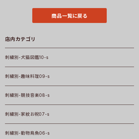
ゃれ トートバック ランチバッグ
2-b06-s
ミニ 子供 柄 グッズ ori-aw-ba
g2-b09-s
商品一覧に戻る
店内カテゴリ
刺繍別-犬猫図鑑10-s
刺繍別-趣味料理09-s
刺繍別-競技音楽08-s
刺繍別-家紋お祝07-s
刺繍別-動物鳥魚06-s