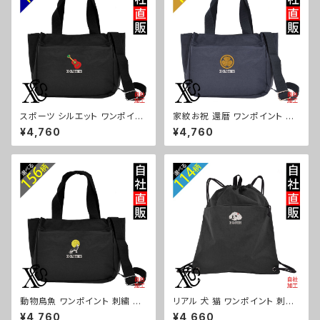
スポーツ シルエット ワンポイン
家紋お祝 還暦 ワンポイント 刺
ト 刺繍トート ショルダーバッグ
繍トート ショルダーバッグ カジ
¥4,760
¥4,760
カジュアル 軽量 レディース メン
ュアル 軽量 レディース メンズ
ズ 雑貨 グッズ 自社ブランド 柄
雑貨 グッズ 自社ブランド 柄 丸
卒業 記念品 部活 野球 サッカー
に 五瓜 桔梗 巴 藤 羽 菱 唐花
バスケ テニス 和太鼓 大相撲 or
木瓜 蔦 桐 ロゴ スカル ori-a-b
i-a-bg181-b08-s
g181-b07-s
動物鳥魚 ワンポイント 刺繍 ト
リアル 犬 猫 ワンポイント 刺繍
ート ショルダーバッグ カジュア
撥水 ナイロン ナップサック メン
¥4,760
¥4,660