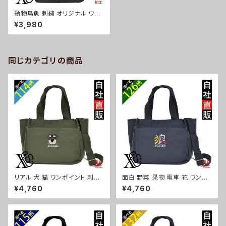
動物鳥魚 刺繍 オリジナル ワン
ポイント 大容量 大きい トートバ
¥3,980
ッグ メンズ 縦型 A3 雑貨 グッズ
自社ブランド 柄 馬 豚 魚 クリス
マス ori-a-bg129-b06-s
同じカテゴリの商品
リアル 犬 猫 ワンポイント 刺繍
面白 野菜 果物 電車 花 ワンポ
トート ショルダーバッグ カジュ
イント 刺繍トート ショルダーバ
¥4,760
¥4,760
アル 軽量 レディース メンズ 雑
ッグ カジュアル 軽量 レディース
貨 グッズ 自社ブランド 柄 ギフト
メンズ 雑貨 グッズ 自社ブランド
柴犬 チワワ シーズー シュナウ
柄 トマト リンゴ ラーメン 餃子
ザー パグ ビションフリーゼ ori-
鳥獣戯画 富士山 パチンコ ori-
a-bg181-b10-s
a-bg181-b09-s