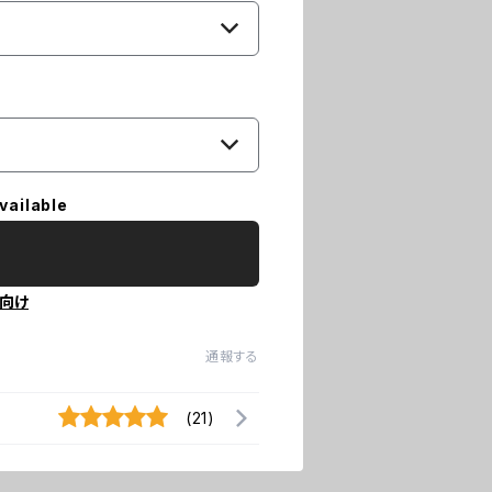
vailable
向け
通報する
(21)