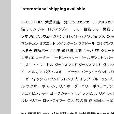
International shipping available
X-CLOTHES 犬猫図鑑一覧：アメリカンカール アメリカ
猫 シャム シャーロシアンブルー シャー白猫 シャー黒猫 
ソマリ猫 ノルウェージャンフォレスト ハチワレ猫 ブスにゃ
マンチカン ミヌエット メインクーン ラグドール ロシアンブ
へそ天 猫顔パーツ 白猫 飛び猫 黒猫 キャバリア グレー
ンディエ コーギー ゴードンセッター ゴールデンレトリバー
ーズー トイプードル ダックスフンド ダックスフント ダルメ
ドーベルマン パグ ハスキー バセット バセットハウンド パ
ーゼ フォックスハウンド フレンチブルドッグ ブルドック 
ル ボクサー ボストンテリア ボーダーコリー ポメラニアン
チュアピンシャー ヨークシャーテリア ラッセルテリア ラッ
ルレトリバー ロットワイラー 柴犬 柴犬白 狆 秋田犬 豆柴 1 2 3