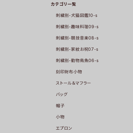
カテゴリ一覧
刺繍別-犬猫図鑑10-s
刺繍別-趣味料理09-s
刺繍別-競技音楽08-s
刺繍別-家紋お祝07-s
刺繍別-動物鳥魚06-s
刻印財布小物
ストール＆マフラー
バッグ
帽子
小物
エプロン